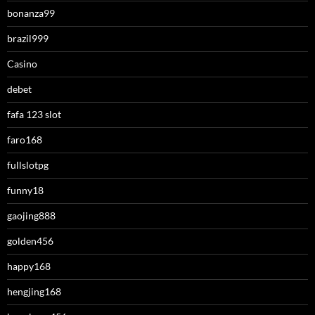
bonanza99
brazil999
Casino
debet
fafa 123 slot
faro168
fullslotpg
funny18
gaojing888
golden456
happy168
hengjing168