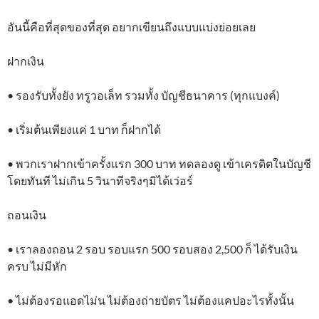
อันนี้คือที่สุดของที่สุด อยากเขียนถึงแบบแบ่งย่อยเลย
ฝากเงิน
• รองรับทั้งยัง ทรูวอเล็ท รวมทั้ง บัญชีธนาคาร (ทุกแบงค์)
• เริ่มต้นเพียงแค่ 1 บาท ก็ฝากได้
• พวกเราฝากเข้าครั้งแรก 300 บาท ทดลองดู เข้าเครดิตในบัญชี
โดยทันที ไม่เกิน 5 วินาทีจริงๆมิได้เว่อร์
ถอนเงิน
• เราลองถอน 2 รอบ รอบแรก 500 รอบสอง 2,500 ก็ ได้รับเงิน
ครบ ไม่มีหัก
• ไม่ต้องรอแอดไม่น ไม่ต้องถ่ายบัตร ไม่ต้องแคปอะไรทั้งนั้น