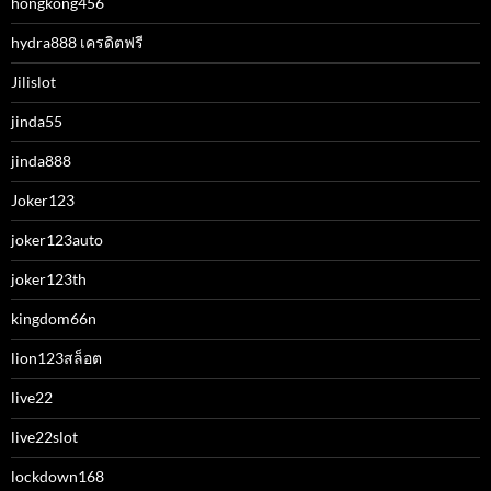
hongkong456
hydra888 เครดิตฟรี
Jilislot
jinda55
jinda888
Joker123
joker123auto
joker123th
kingdom66n
lion123สล็อต
live22
live22slot
lockdown168