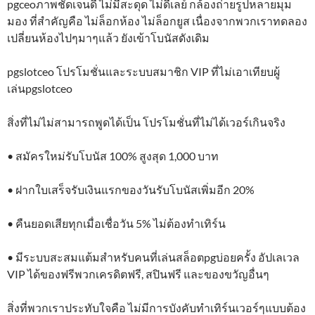
pgceoภาพชัดเจนดี ไม่มีสะดุด ไม่ดีเลย์ กล้องถ่ายรูปหลายมุม
มอง ที่สำคัญคือ ไม่ล็อกห้อง ไม่ล็อกยูส เนื่องจากพวกเราทดลอง
เปลี่ยนห้องไปๆมาๆแล้ว ยังเข้าโบนัสดังเดิม
pgslotceo โปรโมชั่นและระบบสมาชิก VIP ที่ไม่เอาเทียบผู้
เล่นpgslotceo
สิ่งที่ไม่ไม่สามารถพูดได้เป็น โปรโมชั่นที่ไม่ได้เวอร์เกินจริง
• สมัครใหม่รับโบนัส 100% สูงสุด 1,000 บาท
• ฝากใบเสร็จรับเงินแรกของวันรับโบนัสเพิ่มอีก 20%
• คืนยอดเสียทุกเมื่อเชื่อวัน 5% ไม่ต้องทำเทิร์น
• มีระบบสะสมแต้มสำหรับคนที่เล่นสล็อตpgบ่อยครั้ง อัปเลเวล
VIP ได้ของฟรีพวกเครดิตฟรี, สปินฟรี และของขวัญอื่นๆ
สิ่งที่พวกเราประทับใจคือ ไม่มีการบังคับทำเทิร์นเวอร์ๆแบบต้อง