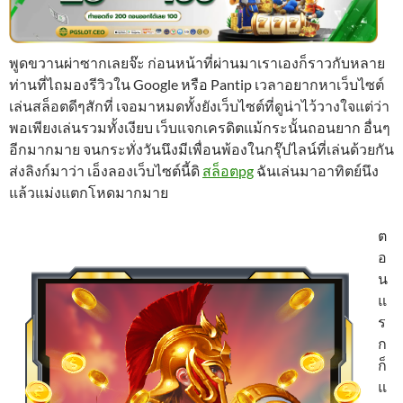
พูดขวานผ่าซากเลยจ๊ะ ก่อนหน้าที่ผ่านมาเราเองก็ราวกับหลาย
ท่านที่ไถมองรีวิวใน Google หรือ Pantip เวลาอยากหาเว็บไซต์
เล่นสล็อตดีๆสักที่ เจอมาหมดทั้งยังเว็บไซต์ที่ดูน่าไว้วางใจแต่ว่า
พอเพียงเล่นรวมทั้งเงียบ เว็บแจกเครดิตแม้กระนั้นถอนยาก อื่นๆ
อีกมากมาย จนกระทั่งวันนึงมีเพื่อนพ้องในกรุ๊ปไลน์ที่เล่นด้วยกัน
ส่งลิงก์มาว่า เอ็งลองเว็บไซต์นี้ดิ
สล็อตpg
ฉันเล่นมาอาทิตย์นึง
แล้วแม่งแตกโหดมากมาย
ต
อ
น
แ
ร
ก
ก็
แ