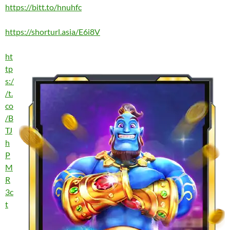
https://bitt.to/hnuhfc
https://shorturl.asia/E6i8V
ht
tp
s:/
/t.
co
/B
TJ
h
P
M
R
3c
t
…