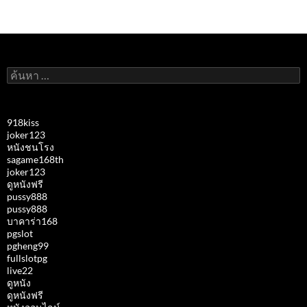
ค้นหา
สำหรับ:
918kiss
joker123
หนังชนโรง
sagame168th
joker123
ดูหนังฟรี
pussy888
pussy888
บาคาร่า168
pgslot
pgheng99
fullslotpg
live22
ดูหนัง
ดูหนังฟรี