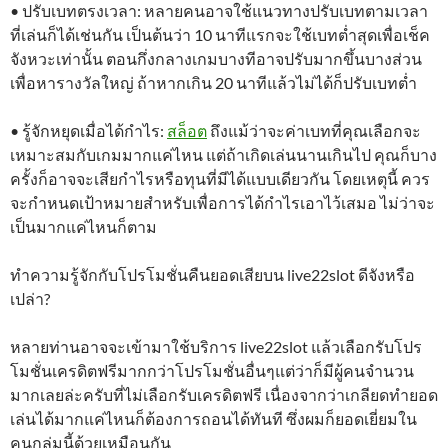
• ปรับเบทตรงเวลา: หลายคนอาจใช้แนวทางปรับเบทตามเวลา
ที่เล่นก็ได้เช่นกัน เป็นต้นว่า 10 นาทีแรกจะใช้เบทต่ำสุดเพื่อเช็ค
จังหวะเท่านั้น ตอนกึ่งกลางเกมบางทีอาจปรับมากขึ้นบางส่วน
เพื่อหารางวัลใหญ่ ถ้าหากเกิน 20 นาทีแล้วไม่ได้ก็ปรับเบทต่ำ
• รู้จักหยุดเมื่อได้กำไร:
สล็อต
ถึงแม้ว่าจะค่าเบทที่คุณเลือกจะ
เหมาะสมกับเกมมากแค่ไหน แต่ถ้าเกิดเล่นนานเกินไป คุณก็บาง
ครั้งก็อาจจะเสียกำไรหรือทุนที่มีได้แบบเดียวกัน โดยเหตุนี้ ควร
จะกำหนดเป้าหมายสำหรับเพื่อการได้กำไรเอาไว้เสมอ ไม่ว่าจะ
เป็นมากแค่ไหนก็ตาม
ทำความรู้จักกับโปรโมชั่นคืนยอดเสียบน live22slot ดีจังหรือ
เปล่า?
หลายท่านอาจจะเข้ามาใช้บริการ live22slot แล้วเลือกรับโปร
โมชั่นเครดิตฟรีมากกว่าโปรโมชั่นอื่นๆแต่ว่าก็มีผู้คนจำนวน
มากเลยล่ะครับที่ไม่เลือกรับเครดิตฟรี เนื่องจากว่าเกลียดทำยอด
เล่นได้มากแค่ไหนก็ต้องการถอนได้ทันที ซึ่งผมก็ยอดเยี่ยมใน
คนกลุ่มนี้ด้วยเหมือนกัน