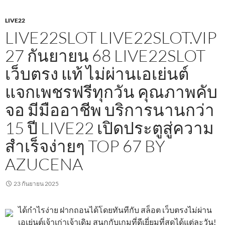
LIVE22
LIVE22SLOT LIVE22SLOT.VIP
27 กันยายน 68 LIVE22SLOT
เว็บตรง แท้ ไม่ผ่านเอเย่นต์
แจกเพชรฟรีทุกวัน คุณภาพคับ
จอ มีมืออาชีพ บริการนานกว่า
15 ปี LIVE22 เปิดประตูสู่ความ
สำเร็จง่ายๆ TOP 67 BY
AZUCENA
23 กันยายน 2025
ได้กำไรง่าย ฝากถอนได้โดยทันทีกับ สล็อต เว็บตรงไม่ผ่าน
เอเย่นต์เจ้าเก่าเจ้าเดิม สนุกกับเกมที่ดีเยี่ยมที่สุดได้แต่ละวัน!