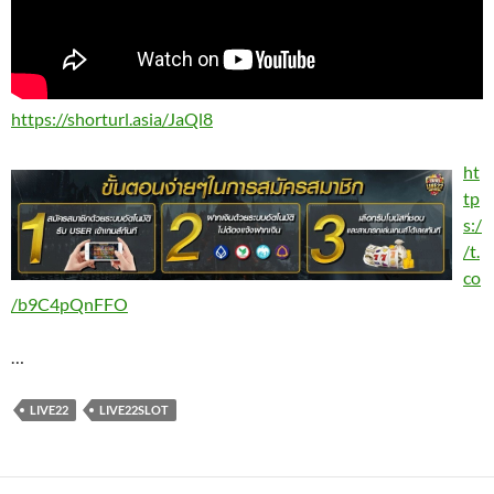
https://shorturl.asia/JaQl8
ht
tp
s:/
/t.
co
/b9C4pQnFFO
…
LIVE22
LIVE22SLOT