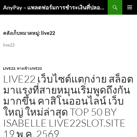
ค้นหา
AnyPay – แพลตฟอร์มการชำระเงินที่ปลอดภัย
ข้าม
เมนูหลัก
ไป
ยัง
เนื้อหา
คลังเก็บหมวดหมู่: live22
live22
LIVE22
,
ทางเข้า LIVE22
LIVE22 เว็บไซต์แตกง่าย สล็อต
มาแรงที่สายหมุนเริ่มพูดถึงกัน
มากขึ้น คาสิโนออนไลน์ เว็บ
ใหญ่ ใหม่ล่าสุด TOP 50 BY
ISABELLE LIVE22SLOT.SITE
19 พ.ค. 2569