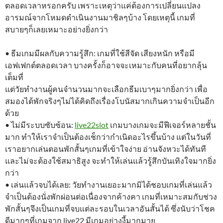
ตลอดเวลาหรอกครับ เพราะเหตุว่าแค่ต้องการเปลี่ยนแปลง
อารมณ์จากโหมดดำเนินงานมาชิลๆบ้าง โดยเหตุนี้ เกมที่
สบายๆก็เลยเหมาะอย่างยิ่งกว่า
• ธีมเกมมีผลกับความรู้สึก: เกมที่ใช้สีจัด เสียงหนัก หรือมี
เอฟเฟกต์ตลอดเวลา บางครั้งก็อาจจะเหมาะกับคนที่อยากลุ้น
เต็มที่
แต่วัยทำงานผู้คนจำนวนมากจะเลือกธีมเบาๆมากยิ่งกว่า เพื่อ
สมองได้พักจริงๆไม่ได้คิดถึงเรื่องโบนัสมากเกินความจำเป็นอีก
ด้วย
• ไม่มีระบบซับซ้อน:
live22slot
เกมบางเกมจะมีฟีเจอร์หลายชั้น
มาก ทำให้เราจำเป็นต้องเช็กว่ากำเนิดอะไรขึ้นบ้าง แต่ในวันที่
เราอยากเล่นตอนพักสั้นๆเกมที่เข้าใจง่าย อ่านจังหวะได้ทันที
และไม่จะต้องใช้สมาธิสูง จะทำให้เล่นแล้วรู้สึกบันเทิงใจมากยิ่ง
กว่า
• เล่นแล้วจบได้เลย: วัยทำงานเยอะมากมิได้ชอบเกมที่เล่นแล้ว
จำเป็นต้องนั่งพักผ่อนต่อเนื่องจากค้างคา เกมที่เหมาะสมกับช่วง
พักสั้นๆจึงเป็นเกมที่จบแต่ละรอบในเวลาอันสั้นได้ ซึ่งนับว่าโชค
ดีมากๆที่เกมจาก live22 มีเกมอย่างงี้มากมาย