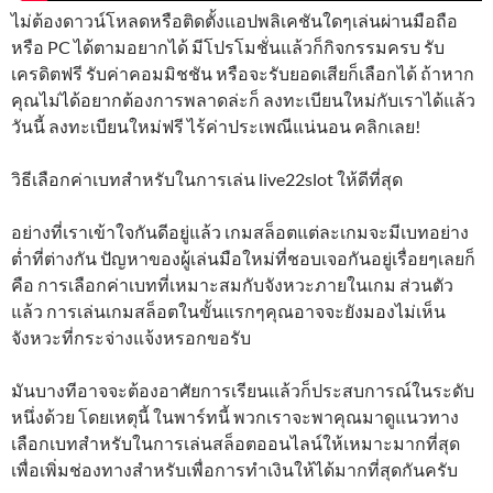
ไม่ต้องดาวน์โหลดหรือติดตั้งแอปพลิเคชันใดๆเล่นผ่านมือถือ
หรือ PC ได้ตามอยากได้ มีโปรโมชั่นแล้วก็กิจกรรมครบ รับ
เครดิตฟรี รับค่าคอมมิชชัน หรือจะรับยอดเสียก็เลือกได้ ถ้าหาก
คุณไม่ได้อยากต้องการพลาดล่ะก็ ลงทะเบียนใหม่กับเราได้แล้ว
วันนี้ ลงทะเบียนใหม่ฟรี ไร้ค่าประเพณีแน่นอน คลิกเลย!
วิธีเลือกค่าเบทสำหรับในการเล่น live22slot ให้ดีที่สุด
อย่างที่เราเข้าใจกันดีอยู่แล้ว เกมสล็อตแต่ละเกมจะมีเบทอย่าง
ต่ำที่ต่างกัน ปัญหาของผู้เล่นมือใหม่ที่ชอบเจอกันอยู่เรื่อยๆเลยก็
คือ การเลือกค่าเบทที่เหมาะสมกับจังหวะภายในเกม ส่วนตัว
แล้ว การเล่นเกมสล็อตในขั้นแรกๆคุณอาจจะยังมองไม่เห็น
จังหวะที่กระจ่างแจ้งหรอกขอรับ
มันบางทีอาจจะต้องอาศัยการเรียนแล้วก็ประสบการณ์ในระดับ
หนึ่งด้วย โดยเหตุนี้ ในพาร์ทนี้ พวกเราจะพาคุณมาดูแนวทาง
เลือกเบทสำหรับในการเล่นสล็อตออนไลน์ให้เหมาะมากที่สุด
เพื่อเพิ่มช่องทางสำหรับเพื่อการทำเงินให้ได้มากที่สุดกันครับ