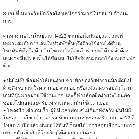
3. เกมที่เหมาะกับมือถือจริงๆเหนือกว่ามากในกลุ่มวัยดำเนิน
การ
คนทำงานส่วนใหญ่เล่น live22 ผ่านมือถือกันอยู่แล้ว เกมที่
เหมาะสมกับการเล่นในช่วงพักสั้นๆจึงต้องใช้งานได้ดีบน
โทรศัพท์มือถือด้วย ไม่ใช่แค่เปิดติดแล้วเข้าเกมได้ แต่จำต้อง
เล่นง่าย ลื่นไหล เห็นได้ชัด และไม่เสียจังหวะเวลาใช้งานตอนพัก
ด้วย
• ปุ่มไม่ซับซ้อนทำให้เล่นง่าย: ช่วงพักของวัยทำงานมักเต็มไป
ด้วยสิ่งรบกวน ใจความเอย งานเอย หรือแม้แต่คนรอบตัวก็ตาม
เกมที่ปุ่มมากมาย ใช้งานยาก และก็ทำให้กดผิดง่ายจะโดนตัด
ช้อยส์ไปก่อนเลยครับ เพราะเหตุว่ามันใช้เวลาเยอะ
• โหลดไว เข้าเกมเร็ว: ผู้ที่มีเวลาพักแค่ไม่กี่นาทีต่อวัน มันไม่มี
ใครอยากเสียเวล่ำเวลารอเข้าเกมนานๆหรอกครับ เกม live22 ที่
โหลดไว เปิดแล้วเล่นต่อได้ทันที ก็เลยได้โอกาสถูกเลือกมากกว่า
เพราะมันเข้ากับชีวิตจริงๆได้มากกว่านั่นเอง