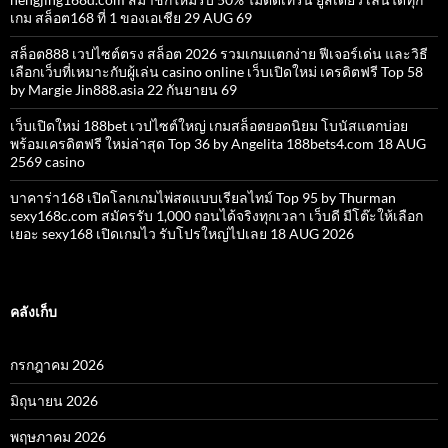
เกม สล็อต168 ที่ 1 ของเอเชีย 29 AUG 69
สล็อต888 เวปไซต์ตรง สล็อต 2026 รวมเกมแตกง่าย ฟีเจอร์เด่น และวิธี
เลือกเว็บที่เหมาะกับผู้เล่น casino online เว็บเปิดใหม่ เครดิตฟรี Top 58
by Margie Jin888.asia 22 กันยายน 69
เว็บเปิดใหม่ 188bet เวปไซต์ใหญ่ เกมสล็อตยอดนิยม โบนัสแตกบ่อย
พร้อมเครดิตฟรี ใหม่ล่าสุด Top 36 by Angelita 188bets4.com 18 AUG
2569 casino
บาคาร่า168 เปิดโลกเกมไพ่สดแบบเรียลไทม์ Top 95 by Thurman
sexy168c.com สมัครรับ 1,000 ถอนได้จริงทุกเวลา เว็บดี มีโต๊ะให้เลือก
เยอะ sexy168 เปิดเกมไว รับโปรใหญ่ไปเลย 18 AUG 2026
คลังเก็บ
กรกฎาคม 2026
มิถุนายน 2026
พฤษภาคม 2026