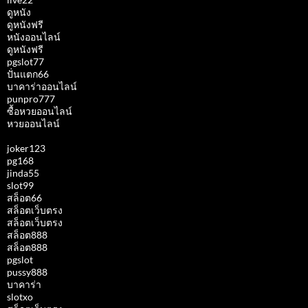
ดูหนัง
ดูหนังฟรี
หนังออนไลน์
ดูหนังฟรี
pgslot77
ปั่นแตก66
บาคาร่าออนไลน์
punpro777
ซื้อหวยออนไลน์
หวยออนไลน์
joker123
pg168
jinda55
slot99
สล็อต66
สล็อตเว็บตรง
สล็อตเว็บตรง
สล็อต888
สล็อต888
pgslot
pussy888
บาคาร่า
slotxo