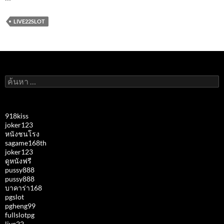
LIVE22SLOT
ค้นหา
สำหรับ:
918kiss
joker123
หนังชนโรง
sagame168th
joker123
ดูหนังฟรี
pussy888
pussy888
บาคาร่า168
pgslot
pgheng99
fullslotpg
live22