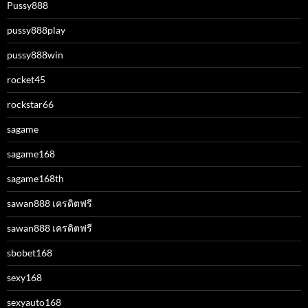
Pussy888
pussy888play
pussy888win
rocket45
rockstar66
sagame
sagame168
sagame168th
sawan888 เครดิตฟรี
sawan888 เครดิตฟรี
sbobet168
sexy168
sexyauto168