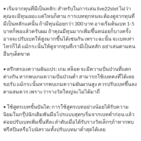
• เริ่มจากทุนที่มีเป็นหลัก: สำหรับในการเล่น live22slot ไม่ว่า
คุณจะมีทุนเยอะแค่ไหนก็ตาม การเบททุกหนจะต้องดูจากทุนที่
มีเป็นหลักแค่นั้น ถ้ามีทุนน้อยกว่า 300 บาท อาจเริ่มต้นเบท 1-5
บาทก็พอแล้วครับผม ถ้าคุณมีทุนมากเพิ่มขึ้นหน่อยก็บางครั้ง
อาจจะปรับเบทให้สูงมากขึ้นได้เช่นกัน เพราะฉะนั้น จะเบทเท่า
ไหร่ก็ได้ แม้กระนั้นให้ดูจากทุนที่เรามีเป็นหลัก อย่าเล่นตามคน
อื่นๆเด็ดขาด
• ตรึกตรองความผันแปร: เกม สล็อต จะมีความปั่นป่วนที่แตก
ต่างกัน หากพบเกมความปั่นป่วนต่ำ สามารถใช้เบทคงที่ได้เลย
ขอรับ แม้กระนั้นหากพบเกมความผันผวนสูง ควรปรับเบทขึ้นลง
ตามสมควร เพราะว่ารางวัลใหญ่จะไม่ได้มาถี่
• ใช้สูตรเบทขั้นบันได: การใช้สูตรเบทอย่างน้อยได้รับความ
นิยมในกรุ๊ปนักเดิมพันมือโปรแบบสุดๆเริ่มจากเบทต่ำก่อน แล้ว
ค่อยปรับเบทเพิ่มขึ้นทีละลำดับเมื่อได้รับรางวัลเล็กๆถ้าหากพบ
ฟรีสปินหรือโบนัสรวมทั้งปรับเบทมาต่ำสุดได้เลย