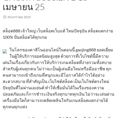
เมษายน 25
30 มกราคม 2025
สล็อต888 เจ้าใหญ่ เว็บสล็อตเว็บแท้ ใหม่ปัจจุบัน สล็อตแตกง่าย
100% ปั่นสล็อตได้ทุกเกม
ในโลกของคาสิโนออนไลน์ในตอนนี้ gaojing888 ยอดเยี่ยม
ในผู้ให้บริการยอดนิยมสูงสุด ด้วยการที่เว็บไซต์นี้มีความ
เด่นในเรื่องเกี่ยวกับการให้บริการเกมสล็อตที่ง่ายรวมทั้งสบาย
สำหรับผู้เล่นทุกคน ไม่ว่าจะเป็นผู้เล่นมือใหม่หรือมืออาชีพ ทุก
คนสามารถเข้าถึงเกมที่สนุกและมีโอกาสได้กำไรได้อย่าง
สะดวกสบาย ที่สำคัญเป็น เว็บไซต์สล็อต เป็นเว็บไซต์ตรงใหม่
ปัจจุบันที่ไม่ผ่านเอเย่นต์ ทำให้เชื่อมั่นได้ในเรื่องของความ
ปลอดภัยและก็การชำระเงินจริงทุกบาททุกเงิน ไม่ว่าจะเล่นผ่าน
เครื่องมือใดก็สามารถเพลิดเพลินใจกับเกมสล็อตแตกง่ายได้
ทุกหนทุกแห่ง