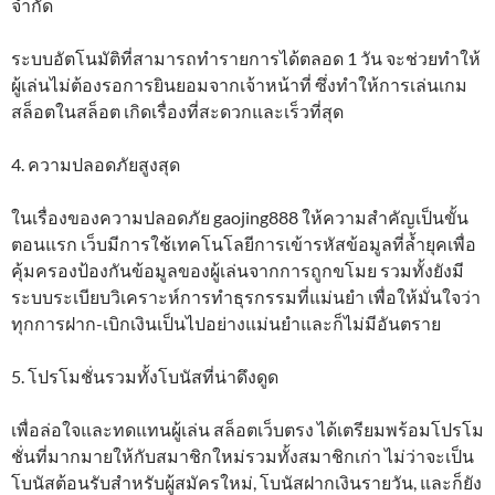
จำกัด
ระบบอัตโนมัติที่สามารถทำรายการได้ตลอด 1 วัน จะช่วยทำให้
ผู้เล่นไม่ต้องรอการยินยอมจากเจ้าหน้าที่ ซึ่งทำให้การเล่นเกม
สล็อตในสล็อต เกิดเรื่องที่สะดวกและเร็วที่สุด
4. ความปลอดภัยสูงสุด
ในเรื่องของความปลอดภัย gaojing888 ให้ความสำคัญเป็นขั้น
ตอนแรก เว็บมีการใช้เทคโนโลยีการเข้ารหัสข้อมูลที่ล้ำยุคเพื่อ
คุ้มครองป้องกันข้อมูลของผู้เล่นจากการถูกขโมย รวมทั้งยังมี
ระบบระเบียบวิเคราะห์การทำธุรกรรมที่แม่นยำ เพื่อให้มั่นใจว่า
ทุกการฝาก-เบิกเงินเป็นไปอย่างแม่นยำและก็ไม่มีอันตราย
5. โปรโมชั่นรวมทั้งโบนัสที่น่าดึงดูด
เพื่อล่อใจและทดแทนผู้เล่น สล็อตเว็บตรง ได้เตรียมพร้อมโปรโม
ชั่นที่มากมายให้กับสมาชิกใหม่รวมทั้งสมาชิกเก่า ไม่ว่าจะเป็น
โบนัสต้อนรับสำหรับผู้สมัครใหม่, โบนัสฝากเงินรายวัน, และก็ยัง