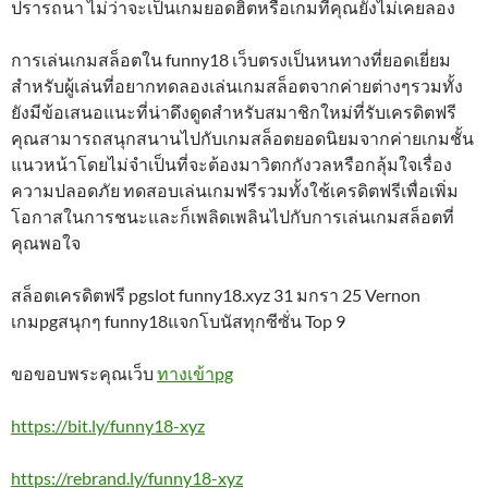
ปรารถนา ไม่ว่าจะเป็นเกมยอดฮิตหรือเกมที่คุณยังไม่เคยลอง
การเล่นเกมสล็อตใน funny18 เว็บตรงเป็นหนทางที่ยอดเยี่ยม
สำหรับผู้เล่นที่อยากทดลองเล่นเกมสล็อตจากค่ายต่างๆรวมทั้ง
ยังมีข้อเสนอแนะที่น่าดึงดูดสำหรับสมาชิกใหม่ที่รับเครดิตฟรี
คุณสามารถสนุกสนานไปกับเกมสล็อตยอดนิยมจากค่ายเกมชั้น
แนวหน้าโดยไม่จำเป็นที่จะต้องมาวิตกกังวลหรือกลุ้มใจเรื่อง
ความปลอดภัย ทดสอบเล่นเกมฟรีรวมทั้งใช้เครดิตฟรีเพื่อเพิ่ม
โอกาสในการชนะและก็เพลิดเพลินไปกับการเล่นเกมสล็อตที่
คุณพอใจ
สล็อตเครดิตฟรี pgslot funny18.xyz 31 มกรา 25 Vernon
เกมpgสนุกๆ funny18แจกโบนัสทุกซีซั่น Top 9
ขอขอบพระคุณเว็บ
ทางเข้าpg
https://bit.ly/funny18-xyz
https://rebrand.ly/funny18-xyz