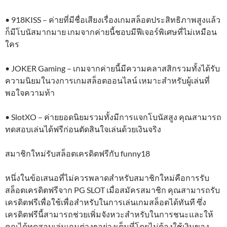
• 918KISS – ค่ายที่มีชื่อเสียงเรื่องเกมสล็อตประสิทธิภาพสูงแล้ว
ก็มีโบนัสมากมาย เกมจากค่ายนี้ชอบมีฟีเจอร์พิเศษที่ไม่เหมือน
ใคร
• JOKER Gaming – เกมจากค่ายนี้มีความคลาสสิกรวมทั้งได้รับ
ความนิยมในวงการเกมสล็อตออนไลน์ เหมาะสำหรับผู้เล่นที่
พอใจความท้า
• SlotXO – ค่ายยอดนิยมรวมทั้งมีการแจกโบนัสสูง คุณสามารถ
ทดสอบเล่นได้ฟรีก่อนตัดสินใจเล่นด้วยเงินจริง
สมาชิกใหม่รับสล็อตเครดิตฟรีกับ funny18
หนึ่งในข้อเสนอที่ไม่ควรพลาดสำหรับสมาชิกใหม่คือการรับ
สล็อตเครดิตฟรีจาก PG SLOT เมื่อสมัครสมาชิก คุณสามารถรับ
เครดิตฟรีเพื่อใช้เพื่อสำหรับในการเล่นเกมสล็อตได้ทันที ซึ่ง
เครดิตฟรีนี้สามารถช่วยเพิ่มจังหวะสำหรับในการชนะและให้
คุณได้ทดสอบเล่นเกมต่างๆอย่างเต็มที่โดยไม่ต้องใช้เงินของ