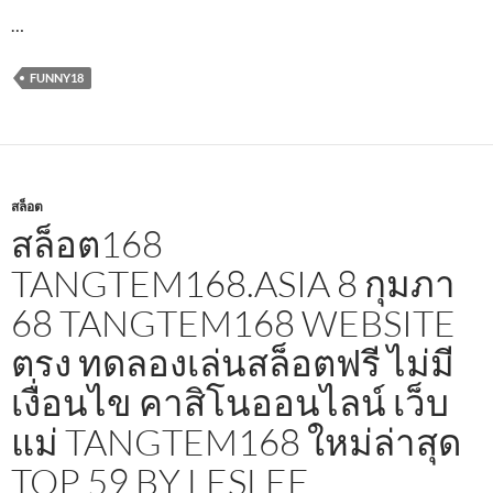
…
FUNNY18
สล็อต
สล็อต168
TANGTEM168.ASIA 8 กุมภา
68 TANGTEM168 WEBSITE
ตรง ทดลองเล่นสล็อตฟรี ไม่มี
เงื่อนไข คาสิโนออนไลน์ เว็บ
แม่ TANGTEM168 ใหม่ล่าสุด
TOP 59 BY LESLEE