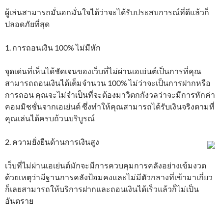
ผู้เล่นสามารถมั่นอกมั่นใจได้ว่าจะได้รับประสบการณ์ที่ดีแล้วก็
ปลอดภัยที่สุด
1. การถอนเงิน 100% ไม่มีหัก
จุดเด่นที่เห็นได้ชัดเจนของเว็บที่ไม่ผ่านเอเย่นต์เป็นการที่คุณ
สามารถถอนเงินได้เต็มจำนวน 100% ไม่ว่าจะเป็นการฝากหรือ
การถอน คุณจะไม่จำเป็นที่จะต้องมาวิตกกังวลว่าจะมีการหักค่า
คอมมิชชั่นจากเอเย่นต์ ซึ่งทำให้คุณสามารถได้รับเงินจริงตามที่
คุณเล่นได้ครบถ้วนบริบูรณ์
2. ความยั่งยืนด้านการเงินสูง
เว็บที่ไม่ผ่านเอเย่นต์มักจะมีการควบคุมการคลังอย่างเข้มงวด
ด้วยเหตุว่ามีฐานการคลังป้อมคงและไม่มีตัวกลางที่เข้ามาเกี่ยว
ก็เลยสามารถให้บริการฝากและถอนเงินได้เร็วแล้วก็ไม่เป็น
อันตราย