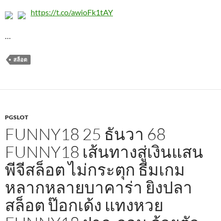
https://t.co/awioFk1tAY
…
สล็อต
PGSLOT
FUNNY18 25 ธันวา 68
FUNNY18 เส้นทางสู่เงินแสน
พีจีสล็อต ไม่กระตุก ธีมเกม
หลากหลายบาคาร่า ยิงปลา
สล็อต ป๊อกเด้ง แทงหวย