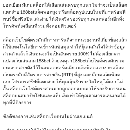
ยอดเยี่ยม มีเกมสล็อตให้เลือกเล่นครบทุกแนว ไม่ว่าจะเป็นสล็อต
แตกง่าย 188betแจ็คพอตสูง หรือสล็อตรูปแบบใหม่ที่มาพร้อมฟี
พบร์ซื้อฟรีสปิน เล่นง่าย ได้เงินจริง รองรับทุกแพลตฟอร์มอีกทั้ง
โทรศัพท์เคลื่อนที่รวมทั้งคอมพิวเตอร์
สล็อตเว็บไซต์ตรงมักมีการการันตีจากหน่วยงานที่เกี่ยวข้องแล้ว
ก็ใช้เทคโนโลยีการเข้ารหัสข้อมูล ทำให้ผู้เล่นมั่นใจได้ว่าข้อมูล
ส่วนตัวแล้วก็เงินทุนจะไม่เป็นอันตราย 100% ไม่ต้องเสียเวลา
แปลงเว็บเล่นเกม188bet ด้วยเหตุว่า188betเว็บไซต์ตรงมักรวม
เกมจากค่ายดัง ไว้ในแพลตฟอร์มเดียว แจ็คพ็อตแตกง่าย สล็อต
เว็บตรงมักมีอัตราการจ่ายเงิน (RTP) ที่สูง และมีเกมแจ็คพ็อต
แบบโปรเกรสซีฟที่แตกง่าย ให้คุณลุ้นรับรางวัลใหญ่ได้แบบไม่
อั้น สล็อตเว็บไซต์ตรงส่วนมากถูกออกแบบมาให้รองรับการเล่น
สล็อตบนสมาร์ทโฟนและแท็บเล็ต ทำให้คุณสามารถเล่นเกมได้
ทุกที่ที่ต้องการ
ข้อดีของการเล่น สล็อต เว็บตรงไม่ผ่านเอเย่นต์