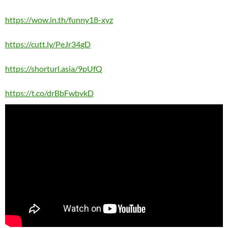
https://wow.in.th/funny18-xyz
https://cutt.ly/PeJr34gD
https://shorturl.asia/9pUfQ
https://t.co/drBbFwbvkD