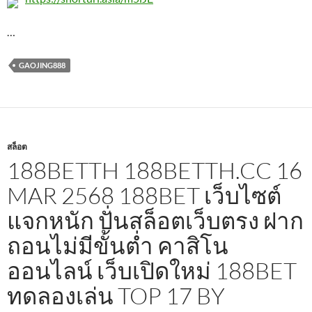
…
GAOJING888
สล็อต
188BETTH 188BETTH.CC 16
MAR 2568 188BET เว็บไซต์
แจกหนัก ปั่นสล็อตเว็บตรง ฝาก
ถอนไม่มีขั้นต่ำ คาสิโน
ออนไลน์ เว็บเปิดใหม่ 188BET
ทดลองเล่น TOP 17 BY