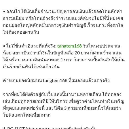
• ถอนไว ได้เงินเต็มจำนวน: ปัญหาถอนเงินแล้วยอดโดนหักค่า
ธรรมเนียม หรือโดนอ้างถึงว่าระบบแบงค์ล่มจะไม่มีที่นี่ ผมเคย
ถอนยอดใหญ่หลักหมื่นกลางๆเงินฝากบัญชีเร็วจนกระทั่งตกใจ
ไม่ต้องคอยผ่านวัน
• ไม่มีขั้นต่ำ อิสระที่แท้จริง:
tangtem168
วันไหนงบประมาณ
น้อย อยากปั่นขำๆมีเงินในบัญชีเหลือ 20 บาท ก็ฝากเข้ามาเล่น
ได้ หรือบางเกมเดิมพันเบทละ 1 บาท ก็สามารถปั้นเงินสิบให้เป็น
เงินร้อยเงินพันได้เช่นเดียวกัน
ค่ายเกมยอดนิยมบน tangtem168 ที่ผมลองแล้วแตกจริง
จากที่ผมได้ฝังตัวอยู่กับเว็บแห่งนี้มานานหลายเดือน ได้ทดลอง
เล่นเกือบทุกค่ายเกมที่มีให้บริการ เพื่อดูว่าค่ายไหนทำเงินเจริญ
ที่สุดบนแพลตฟอร์มนี้ และนี่คือ 3 ค่ายเกมที่ผมยกนิ้วให้เลยว่า
โบนัสแตกโหดเหี้ยมมาก
1. PG SLOT (ค่ายมหาชน แตกง่ายชั่วกับชั่วกัลป์)