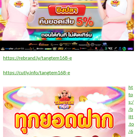
https://rebrand.ly/tangtem168-e
https://cutly.info/tangtem168-e
ht
tp
s:/
/b
itt
.to
/6