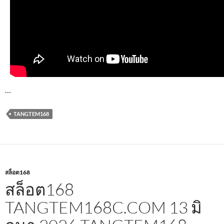
…
TANGTEM168
สล็อต168
สล็อต168
TANGTEM168C.COM 13 มิ