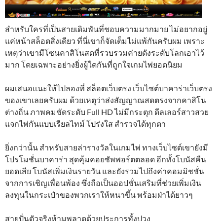
สำหรับใครที่เป็นสายเดิมพันที่ชอบความมากมาย ไม่อยากอยู่
แค่หน้าสล็อตสิ่งเดียว ที่นี่เขาก็จัดเต็มไม่แพ้กันครับผม เพราะ
เหตุว่าเขามีโซนคาสิโนสดที่รวบรวมค่ายดังระดับโลกเอาไว้
มาก โดยเฉพาะอย่างยิ่งผู้ใดกันที่ถูกใจเกมไพ่ยอดนิยม
ผมเสนอแนะให้ไปลองที่ สล็อตเว็บตรง เว็บไซต์บาคาร่าเว็บตรง
ของเขาเลยครับผม ด้วยเหตุว่าส่งสัญญาณสดตรงจากคาสิโน
ต่างถิ่น ภาพคมชัดระดับ Full HD ไม่มีกระตุก ดีลเลอร์สาวสวย
แจกไพ่กันแบบเรียลไทม์ โปร่งใส สำรวจได้ทุกตา
ยิ่งกว่านั้น สำหรับสายล่ารางวัลในเกมไพ่ ทางเว็บไซต์เขายังมี
โปรโมชั่นบาคาร่า สุดคุ้มคอยซัพพอร์ตตลอด อีกทั้งโบนัสคืน
ยอดเสีย โบนัสเพิ่มเงินรายวัน และยังรวมไปถึงค่าคอมมิชชั่น
จากการเชิญเพื่อนพ้อง ซึ่งถือเป็นออปชั่นเสริมที่ช่วยเพิ่มเงิน
ลงทุนในกระเป๋าของพวกเราให้หนาขึ้น พร้อมฝ่าได้ยาวๆ
สายปั่นตัวจริงห้ามพลาดด้วยประการทั้งปวง