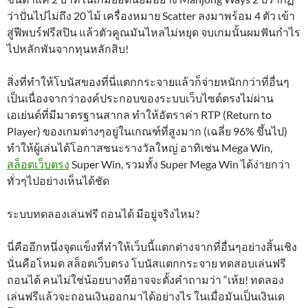
ว่าปั่นไปไม่ถึง 20 ไม้ เครื่องหมาย Scatter ลงมาพร้อม 4 ตัว เข้า
สู่ฟีพบร์ฟรีสปิน แล้วตัวคูณมันไหลไม่หยุด จบเกมนั้นผมฟันกำไร
ไปหลักพันจากทุนหลักสิบ!
สิ่งที่ทำให้โบนัสของที่นี่แตกกระจายแล้วก็จ่ายหนักกว่าที่อื่นๆ
เป็นเนื่องจากว่าองค์ประกอบของระบบเว็บไซต์ตรงไม่ผ่าน
เอเย่นต์ที่มีมาตรฐานสากล ทำให้อัตราค่า RTP (Return to
Player) ของเกมต่างๆอยู่ในเกณฑ์ที่สูงมาก (เฉลี่ย 96% ขึ้นไป)
ทำให้ผู้เล่นได้โอกาสชนะรางวัลใหญ่ อาทิเช่น Mega Win,
สล็อตเว็บตรง
Super Win, รวมทั้ง Super Mega Win ได้ง่ายกว่า
ทั่วๆไปอย่างเห็นได้ชัด
ระบบทดลองเล่นฟรี ถอนได้ มีอยู่จริงไหม?
นี่คืออีกหนึ่งจุดแข็งที่ทำให้เว็บนี้แตกต่างจากที่อื่นๆอย่างสิ้นเชิง
นั่นคือโหมด สล็อตเว็บตรง โบนัสแตกกระจาย ทดสอบเล่นฟรี
ถอนได้ คนไม่ใช่น้อยบางทีอาจจะตั้งคำถามว่า “เห้ย! ทดลอง
เล่นฟรีแล้วจะถอนเงินออกมาได้อย่างไร ในเมื่อมันเป็นเงินเด