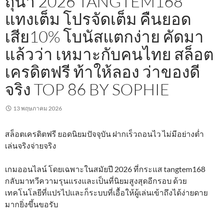
ถุนา 2026 TANGTEM168
แทงเต็ม โปรจัดเต็ม คืนยอด
เสีย10% โบนัสแตกง่าย คัดมา
แล้วว่า เหมาะกับคนไทย สล็อต
เครดิตฟรี ท้าให้ลอง ว่าของดี
จริง TOP 86 BY SOPHIE
13 พฤษภาคม 2026
สล็อตเครดิตฟรี ยอดนิยมปัจจุบัน ฝากเร็วถอนไว ไม่มีอย่างต่ำ
เล่นจริงจ่ายจริง
เกมออนไลน์ โดยเฉพาะในสมัยปี 2026 ที่กระแส tangtem168
กลับมาทวีความรุนแรงและเป็นที่นิยมสูงสุดอีกรอบ ด้วย
เทคโนโลยีที่แปรไปและก็ระบบที่เอื้อให้ผู้เล่นเข้าถึงได้ง่ายดาย
มากยิ่งขึ้นขอรับ