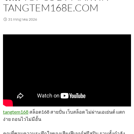
TANGTEM168E.COM
31 กรกฎาคม 2026
tangtem168
สล็อต168 สายปั่น เว็บสล็อต ไม่ผ่านเอเย่นต์ แตก
ง่าย ถอนไวไม่มีอั้น
คุณที่ชอบความระทึกใจของเสียงฟีเจอร์ฟรีสปิน รวมทั้งกำลัง