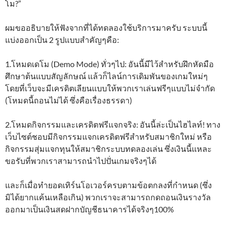
โม?”
ผมขออธิบายให้ฟังจากที่ได้ทดลองใช้บริการมาครับ ระบบนี้
แบ่งออกเป็น 2 รูปแบบสำคัญๆคือ:
1.โหมดเดโม (Demo Mode) ทั่วๆไป: อันนี้มีไว้สำหรับฝึกหัดมือ
ศึกษาต้นแบบสัญลักษณ์ แล้วก็ไลน์การเดิมพันของเกมใหม่ๆ
โดยที่เว็บจะมีเครดิตเลียนแบบให้พวกเราเล่นฟรีๆแบบไม่จำกัด
(โหมดนี้ถอนไม่ได้ ซึ่งคือเรื่องธรรดา)
2.โหมดกิจกรรมและเครดิตฟรีแจกจริง: อันนี้ล่ะเป็นไฮไลท์! ทาง
เว็บไซต์ชอบมีกิจกรรมแจกเครดิตฟรีสำหรับสมาชิกใหม่ หรือ
กิจกรรมสุ่มแจกทุนให้สมาชิกระบบทดลองเล่น ซึ่งเงินนี้แหละ
ขอรับที่พวกเราสามารถนำไปปั่นเกมจริงๆได้
และก็เมื่อทำยอดเทิร์นโอเวอร์ครบตามข้อตกลงที่กำหนด (ซึ่ง
มิได้ยากแค้นเหลือเกิน) พวกเราจะสามารถกดถอนเงินรางวัล
ออกมาเป็นเงินสดฝากบัญชีธนาคารได้จริงๆ100%