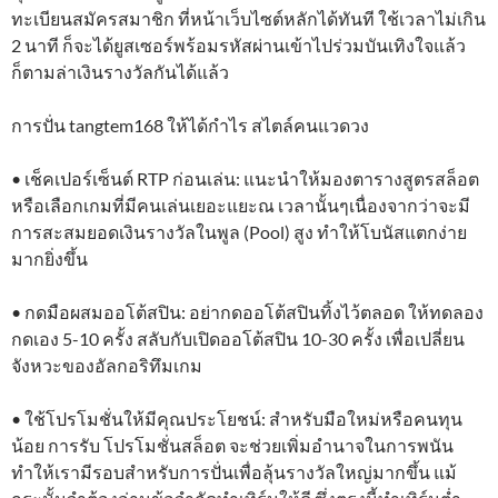
ทะเบียนสมัครสมาชิก ที่หน้าเว็บไซต์หลักได้ทันที ใช้เวลาไม่เกิน
2 นาที ก็จะได้ยูสเซอร์พร้อมรหัสผ่านเข้าไปร่วมบันเทิงใจแล้ว
ก็ตามล่าเงินรางวัลกันได้แล้ว
การปั่น tangtem168 ให้ได้กำไร สไตล์คนแวดวง
• เช็คเปอร์เซ็นต์ RTP ก่อนเล่น: แนะนำให้มองตารางสูตรสล็อต
หรือเลือกเกมที่มีคนเล่นเยอะแยะณ เวลานั้นๆเนื่องจากว่าจะมี
การสะสมยอดเงินรางวัลในพูล (Pool) สูง ทำให้โบนัสแตกง่าย
มากยิ่งขึ้น
• กดมือผสมออโต้สปิน: อย่ากดออโต้สปินทิ้งไว้ตลอด ให้ทดลอง
กดเอง 5-10 ครั้ง สลับกับเปิดออโต้สปิน 10-30 ครั้ง เพื่อเปลี่ยน
จังหวะของอัลกอริทึมเกม
• ใช้โปรโมชั่นให้มีคุณประโยชน์: สำหรับมือใหม่หรือคนทุน
น้อย การรับ โปรโมชั่นสล็อต จะช่วยเพิ่มอำนาจในการพนัน
ทำให้เรามีรอบสำหรับการปั่นเพื่อลุ้นรางวัลใหญ่มากขึ้น แม้