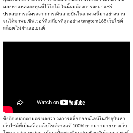
มองหาแหล่งลงทุนที่ไว้ใจได้ วันนี้ผมต้องการจะมาแชร์
ประสบการณ์ตรงจากการเดินสายปั่นในแวดวงนี้มาอย่างนาน
จนได้มาพบเซิฟเวอร์ที่เสถียรที่สุดอย่าง tangtem168 เว็บไซต์
สล็อต ไม่ผ่านเอเย่นต์
ซึ่งต้องบอกตามตรงเลยว่า วงการสล็อตออนไลน์ในปัจจุบันหา
เว็บไซต์ที่เป็นสล็อตเว็บไซต์ตรงแท้ 100% ยากมากมาย บางเว็บ
โฆษณาว่าแตกง่าย แม้กระนั้นพอเพียงเล่นจริงกลับล็อกยูสเซอร์