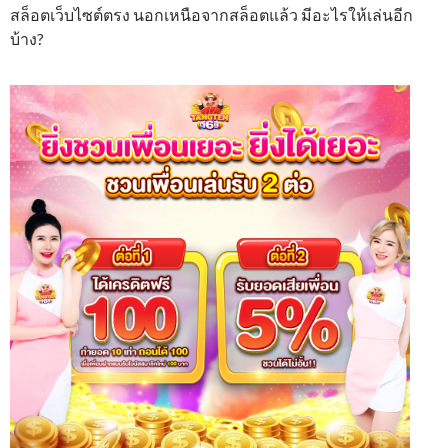
สล็อตเว็บไซต์ตรง นอกเหนือจากสล็อตแล้ว มีอะไรให้เล่นอีก
บ้าง?