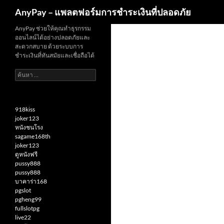
ค้นหา
AnyPay – แพลตฟอร์มการชำระเงินที่ปลอดภัย
AnyPay ช่วยให้คุณทำธุรกรรม
ออนไลน์ได้อย่างปลอดภัยและ
สะดวกสบาย ด้วยระบบการ
ชำระเงินที่ทันสมัยและเชื่อถือได้
ค้นหา
สำหรับ:
918kiss
joker123
หนังชนโรง
sagame168th
joker123
ดูหนังฟรี
pussy888
pussy888
บาคาร่า168
pgslot
pgheng99
fullslotpg
live22