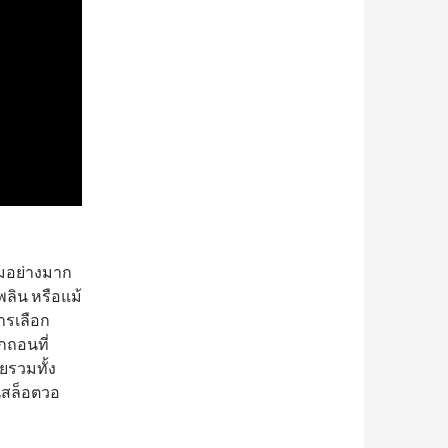
ยมอย่างมาก
เพลิน หรือแม้
ารเลือก
กถอนที่
ยรวมทั้ง
นสล็อตวอ