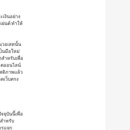
ะเงินอย่าง
ย่นต์ ทำให้
นวอเลทนั้น
ป็นมือใหม่
สำหรับเพื่อ
็อตออนไลน์
ัสดิภาพแล้ว
็อตเว็บตรง
ุบันนี้เพื่อ
บสำหรับ
การแจก