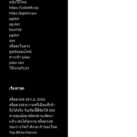
หนังโป๊ไทย
https://1xbetth.vip
https://pgslot.spa
pgslot
pg slot
kiss918
pgslot
slot
สล็อตเว็บตรง
ดูหนังออนไลน์
ทางเข้า joker
joker slot
โจ๊กเกอร์123
เรื่องล่าสุด
สล็อต168 18 ก.ย. 2026
สล็อต168 ความพรีเมียมที่เข้า
ถึงได้จริง วันเกิดนี้พี่จัดให้ 300
สายทุนน้อย สมัครด่วน คัดมา
แล้ว เล่นได้ทุกเกม สล็อต168
ของรางวัลกำลังรอ เจ้าของใหม่
Top 88 by Marvin