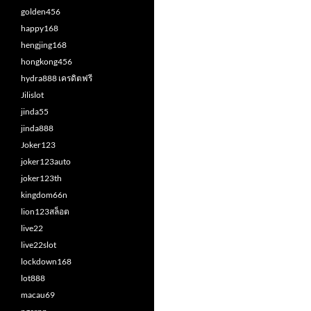
golden456
happy168
hengjing168
hongkong456
hydra888 เครดิตฟรี
Jilislot
jinda55
jinda888
Joker123
joker123auto
joker123th
kingdom66n
lion123สล็อต
live22
live22slot
lockdown168
lot888
macau69