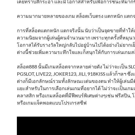
เคยทราบสึกระอา และมีโอกาสสำหรับเพื่อการชนะที่มากข
ความมากมายหลายของเกม สล็อตเว็บตรง แตกหนัก แตกจ
การที่สล็อตแตกหนัก แตกจริงนั้น นับว่าเป็นจุดขายที่ทำให้เว
ความนิยมจากผู้เล่นผู้คนจำนวนมาก เพราะทุกครั้งที่หมุนว
โอกาสได้รับรางวัลใหญ่กลับไปอยู่บ้านไปได้อย่างไม่ยากเย
ต่างนี้ช่วยเพิ่มความระทึกใจและก็สนุกให้กับการเล่นเกมส
สล็อต888 นั้นมีเกมสล็อตจากหลายค่ายดัง ไม่ว่าจะเป็น S
PGSLOT, LIVE22, JOKER123, JILI, 918KISS แล้วก็ฯลฯ ซึ่ง
ต่างก็มีเอกลักษณ์รวมทั้งลักษณะเด่นของตน ทำให้ผู้เล่นมี
แยะสำหรับในการเลือกเล่นเกมที่อยากได้ ไม่ว่าจะเป็นเก
คลาสสิก หรือเกมสล็อตที่มีฟีพบร์พิเศษต่างๆเช่น ฟรีสปิน, 
หรือเกมแจ็คพอตแบบโปรเกรสซีฟ