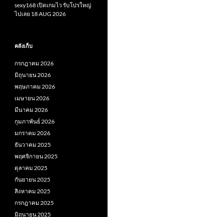
sexy168 เปิดเกมไว รับโปรใหญ่
ไปเลย 18 AUG 2026
คลังเก็บ
กรกฎาคม 2026
มิถุนายน 2026
พฤษภาคม 2026
เมษายน 2026
มีนาคม 2026
กุมภาพันธ์ 2026
มกราคม 2026
ธันวาคม 2025
พฤศจิกายน 2025
ตุลาคม 2025
กันยายน 2025
สิงหาคม 2025
กรกฎาคม 2025
มิถุนายน 2025