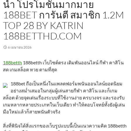
นำ โปรโมชั่นมากมาย
188BET การันตี สมาชิก 1.2M
TOP 28 BY KATRIN
188BETTHD.COM
6 เมษายน 2026
188betth
188betth เว็บไซต์ตรง เดิมพันออนไลน์ กีฬา คาสิโน
สด เกมสล็อต หวย ตามที่สุด
188bet ถือเป็นหนึ่งในแพลตฟอร์มพนันออนไลน์ยอดนิยม
อย่างสม่ำเสมอในกลุ่มผู้เล่นสายกีฬา คาสิโน และก็เกม
สล็อต ด้วยจุดเด่นเรื่องระบบที่ใช้งานง่าย ครบวงจร และรองรับ
เกมหลากหลายประเภทในเว็บเดียว ทำให้ตอบโจทย์ทั้งยังผู้เล่น
มือใหม่แล้วก็สายพนันตัวจริง
สิ่งที่พินิจได้สิ่งแรกของเว็บรูปแบบนี้เป็นแนวความคิด 188betth