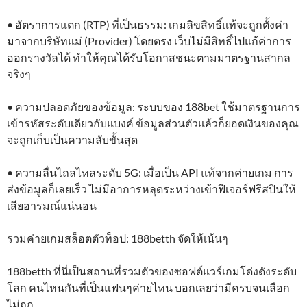
• อัตราการแตก (RTP) ที่เป็นธรรม: เกมลิขสิทธิ์แท้จะถูกตั้งค่า
มาจากบริษัทแม่ (Provider) โดยตรง เว็บไม่มีสิทธิ์ไปแก้ค่าการ
ออกรางวัลได้ ทำให้คุณได้รับโอกาสชนะตามมาตรฐานสากล
จริงๆ
• ความปลอดภัยของข้อมูล: ระบบของ 188bet ใช้มาตรฐานการ
เข้ารหัสระดับเดียวกับแบงค์ ข้อมูลส่วนตัวแล้วก็ยอดเงินของคุณ
จะถูกเก็บเป็นความลับขั้นสุด
• ความลื่นไถลไหลระดับ 5G: เมื่อเป็น API แท้จากค่ายเกม การ
ส่งข้อมูลก็เลยเร็ว ไม่มีอาการหลุดระหว่างเข้าฟีเจอร์ฟรีสปินให้
เสียอารมณ์แน่นอน
รวมค่ายเกมสล็อตตัวท็อป: 188betth จัดให้เน้นๆ
188betth ที่นี่เป็นสถานที่รวมตัวของซอฟต์แวร์เกมโด่งดังระดับ
โลก คนไหนกันที่เป็นแฟนๆค่ายไหน บอกเลยว่ามีครบจนเลือก
ไม่ถูก