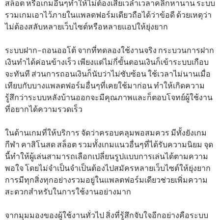
สล็อต หรือเกมอื่นๆทำให้ไม่ต้องเสียเวล่ำเวลาคลิกหานาน ระบบ
รวมเกมเอาไว้ภายในแพลตฟอร์มเดียวถือได้ว่าข้อดี ด้วยเหตุว่า
ไม่ต้องสลับหลายเว็บไซต์หรือหลายแอปให้ยุ่งยาก
ระบบฝาก–ถอนออโต้ จากที่ทดลองใช้งานจริง กระบวนการฝาก
เงินทำได้ค่อนข้างเร็ว เพียงแต่ไม่กี่ขั้นตอนเงินก็เข้าระบบเกือบ
จะทันที ส่วนการถอนเงินก็นับว่าไม่ซับซ้อน ใช้เวลาไม่นานเมื่อ
เทียบกับบางแพลตฟอร์มอื่นๆที่เคยใช้มาก่อน ทำให้เกิดความ
รู้สึกว่าระบบหลังบ้านออกจะมีคุณภาพและก็ตอบโจทย์ผู้ใช้งาน
ที่อยากได้ความรวดเร็ว
ในด้านเกมที่ให้บริการ จัดว่าครอบคลุมพอสมควร มีทั้งยังเกม
กีฬา คาสิโนสด สล็อต รวมทั้งเกมแนวอื่นๆที่ได้รับความนิยม จุด
นี้ทำให้ผู้เล่นสามารถเลือกเปลี่ยนรูปแบบการเล่นได้ตามความ
พอใจ โดยไม่จำเป็นจำเป็นต้องไปสมัครหลายเว็บไซต์ให้ยุ่งยาก
การมีทุกสิ่งทุกอย่างรวมอยู่ในแพลตฟอร์มเดียวช่วยเพิ่มความ
สะดวกสำหรับในการใช้งานอย่างมาก
จากมุมมองของผู้ใช้งานทั่วไป สิ่งที่รู้สึกจับใจอีกอย่างคือระบบ