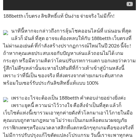
188betth เว็บตรง ลิขสิทธิ์แท้ ปั่นง่าย จ่ายจริง ไม่มีกั๊ก!
นาทีนี้หากจะกล่าวถึงการลุ้นโชคออนไลน์ที่ แน่นอน ที่สุด
แล้วก็ มันส์ ที่สุด อาจจะต้องหลบให้กับ 188betth เว็บตรงที่
ไม่ผ่านเอเย่นต์ ที่กำลังสร้างปรากฏการณ์ใหม่ในปี 2026 นี้จ้ะ!
ถ้าหากคุณเคยประสบเจอกับปัญหาเล่นแล้วถอนไม่ได้ เกม
กระตุก หรือมีความคิดว่าโดนปรับเรทการแตก บอกเลยว่าความ
รู้สึกไม่ดีๆเหล่านั้นจะหายไปทันทีที่ก้าวเท้าเข้าสู่บ้านหลังนี้
เพราะว่าที่นี่เป็น ของจริง ที่ส่งตรงจากค่ายเกมระดับสากล
พร้อมใบเซอร์รับประกันลิขสิทธิ์แท้แบบ 100%
เพราะอะไรจะต้องเป็น 188betth คำตอบง่ายอย่างยิ่งค่ะ
เพราะยุคนี้ ความน่าไว้วางใจ คือสิ่งจำเป็นที่สุด แล้วก็
เว็บไซต์แห่งนี้เขารวมเอาทุกค่ายดังทั่วโลกมาเอาไว้ภายในมือ
คุณแบบถูกตามกฎหมาย ไม่ว่าจะเป็นเกมสล็อตแนวผจญภัย
กราฟิกเทพๆหรือแนวคลาสสิกที่แตกหนักๆทุกเกมคือของจริงที่
ไม่มีการปรับปรุงแก้ไขดัดแปลงโปรแกรม วันนี้เราจะพาทุกคน