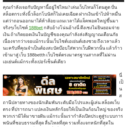
คุณกำลังเจอกับปัญหานี้อยู่ใช่ไหม? เล่นเว็บไหนก็โดนดูด ปั่น
สล็อตกระทั่งนิ้วล็อกโบนัสก็ไม่เคยเฉียด ฝากเงินเข้าไปห้าหมื่น
แต่ว่าถอนออกมาได้ห้าส้อย แถมเวลาได้แจ็คพอตใหญ่ขึ้นมา
จริงๆเว็บไซต์
188bet
กลับอ้างโน่นอ้างนี่ ดึงเชงไม่ยินยอมจ่าย
เงิน ถ้าเกิดยอดเงินในบัญชีของคุณกำลังส่งสัญญาณเตือนภัย
เนื่องจากว่าเจอแม้กระนั้นเว็บไซต์เอเย่นต์เฮงซวย ถึงเวลาแล้ว
นะครับที่คุณจำเป็นต้องสะบัดบ๊อบใส่พวกเว็บผีพวกนั้น แล้วก้าว
เข้ามาสู่ เว็บ 188betth เว็บไซต์ตรงมาตรฐานสากลที่ไม่ผ่าน
เอเย่นต์แม้กระทั้งเปอร์เซ็นต์เดียว
นี่
เป็
น
ส
ถานีปลายทางของนักเดิมพันระดับมือโปรและผู้เล่น สล็อตเว็บ
ตรง ที่ปรารถนา แปลงเงินหลักร้อยให้เป็นเงินก้อนใหญ่ ของจริง
พวกเรามิได้มาขายฝัน แม้กระนั้นเรากำลังเปิดประตูสู่ระบบการ
พนันที่ชอบธรรมที่สุด ลื่นไหลที่สุด รวมทั้งแจกหนักที่สุดใน