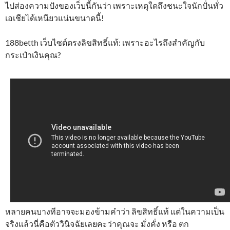
ไปส่องความปังของเว็บนี้กันว่า เพราะเหตุใดถึงชนะใจนักปั่นทั่ว
เอเชียได้เหนียวแน่นขนาดนี้!
188betth เว็บไซต์ตรงลิขสิทธิ์แท้: เพราะอะไรถึงสำคัญกับ
กระเป๋าเงินคุณ?
หลายคนบางทีอาจจะมองข้ามคำว่า ลิขสิทธิ์แท้ แต่ในความเป็น
จริงแล้วนี่คือตัววินิจฉัยเลยคะว่าคุณจะ มั่งคั่ง หรือ ตก