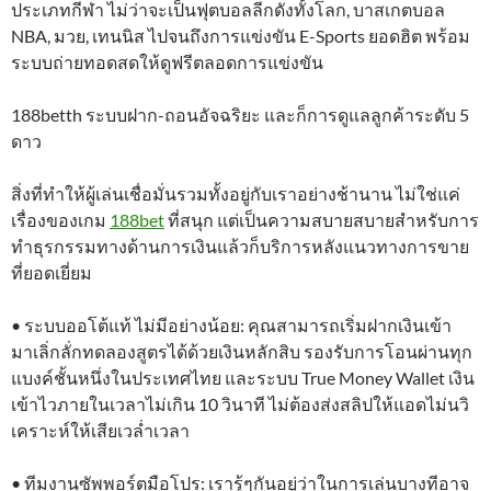
ประเภทกีฬา ไม่ว่าจะเป็นฟุตบอลลีกดังทั้งโลก, บาสเกตบอล
NBA, มวย, เทนนิส ไปจนถึงการแข่งขัน E-Sports ยอดฮิต พร้อม
ระบบถ่ายทอดสดให้ดูฟรีตลอดการแข่งขัน
188betth ระบบฝาก-ถอนอัจฉริยะ และก็การดูแลลูกค้าระดับ 5
ดาว
สิ่งที่ทำให้ผู้เล่นเชื่อมั่นรวมทั้งอยู่กับเราอย่างช้านาน ไม่ใช่แค่
เรื่องของเกม
188bet
ที่สนุก แต่เป็นความสบายสบายสำหรับการ
ทำธุรกรรมทางด้านการเงินแล้วก็บริการหลังแนวทางการขาย
ที่ยอดเยี่ยม
• ระบบออโต้แท้ ไม่มีอย่างน้อย: คุณสามารถเริ่มฝากเงินเข้า
มาเลิ่กลั่กทดลองสูตรได้ด้วยเงินหลักสิบ รองรับการโอนผ่านทุก
แบงค์ชั้นหนึ่งในประเทศไทย และระบบ True Money Wallet เงิน
เข้าไวภายในเวลาไม่เกิน 10 วินาที ไม่ต้องส่งสลิปให้แอดไม่นวิ
เคราะห์ให้เสียเวล่ำเวลา
• ทีมงานซัพพอร์ตมือโปร: เรารู้ๆกันอยู่ว่าในการเล่นบางทีอาจ