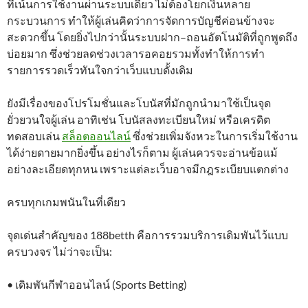
ที่เน้นการใช้งานผ่านระบบเดียว ไม่ต้องโยกเงินหลาย
กระบวนการ ทำให้ผู้เล่นคิดว่าการจัดการบัญชีค่อนข้างจะ
สะดวกขึ้น โดยยิ่งไปกว่านั้นระบบฝาก–ถอนอัตโนมัติที่ถูกพูดถึง
บ่อยมาก ซึ่งช่วยลดช่วงเวลารอคอยรวมทั้งทำให้การทำ
รายการรวดเร็วทันใจกว่าเว็บแบบดั้งเดิม
ยังมีเรื่องของโปรโมชั่นและโบนัสที่มักถูกนำมาใช้เป็นจุด
ยั่วยวนใจผู้เล่น อาทิเช่น โบนัสลงทะเบียนใหม่ หรือเครดิต
ทดสอบเล่น
สล็อตออนไลน์
ซึ่งช่วยเพิ่มจังหวะในการเริ่มใช้งาน
ได้ง่ายดายมากยิ่งขึ้น อย่างไรก็ตาม ผู้เล่นควรจะอ่านข้อแม้
อย่างละเอียดทุกหน เพราะแต่ละเว็บอาจมีกฎระเบียบแตกต่าง
ครบทุกเกมพนันในที่เดียว
จุดเด่นสำคัญของ 188betth คือการรวมบริการเดิมพันไว้แบบ
ครบวงจร ไม่ว่าจะเป็น:
• เดิมพันกีฬาออนไลน์ (Sports Betting)