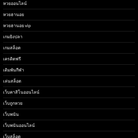
หวยออนไลน์
หวยฮานอย
หวยฮานอย vip
เกมยิงปลา
เกมสล็อต
เครดิตฟรี
เดิมพันกีฬา
เล่นสล็อต
เว็บคาสิโนออนไลน์
เว็บถูกหวย
เว็บพนัน
เว็บพนันออนไลน์
เว็บสล็อต