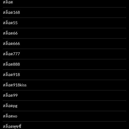
สล็อต
สล็อต168
สล็อต55
สล็อต66
สล็อต666
สล็อต777
สล็อต888
สล็อต918
สล็อต918kiss
สล็อต99
สล็อตpg
สล็อตxo
สล็อตพุซซี่