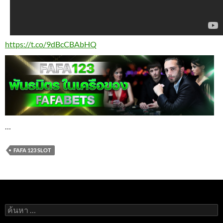
https://t.co/9dBcCBAbHQ
…
FAFA 123 SLOT
ค้นหา
สำหรับ: