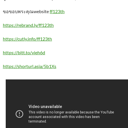
ขอขอบพระคุณwebsite
ff123th
https://rebrand.ly/ff123th
https://cutly.info/ff123th
https://bitt.to/vieh6d
https://shorturl.asia/5b1Xs