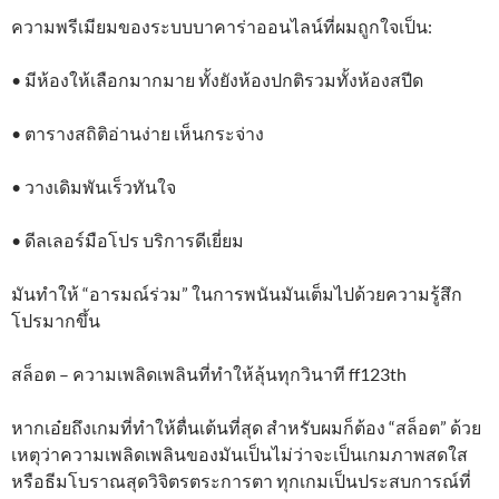
ความพรีเมียมของระบบบาคาร่าออนไลน์ที่ผมถูกใจเป็น:
• มีห้องให้เลือกมากมาย ทั้งยังห้องปกติรวมทั้งห้องสปีด
• ตารางสถิติอ่านง่าย เห็นกระจ่าง
• วางเดิมพันเร็วทันใจ
• ดีลเลอร์มือโปร บริการดีเยี่ยม
มันทำให้ “อารมณ์ร่วม” ในการพนันมันเต็มไปด้วยความรู้สึก
โปรมากขึ้น
สล็อต – ความเพลิดเพลินที่ทำให้ลุ้นทุกวินาที ff123th
หากเอ๋ยถึงเกมที่ทำให้ตื่นเต้นที่สุด สำหรับผมก็ต้อง “สล็อต” ด้วย
เหตุว่าความเพลิดเพลินของมันเป็นไม่ว่าจะเป็นเกมภาพสดใส
หรือธีมโบราณสุดวิจิตรตระการตา ทุกเกมเป็นประสบการณ์ที่