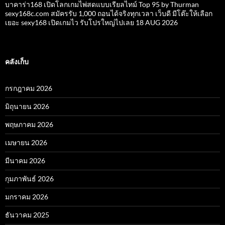
บาคาร่า168 เปิดโลกเกมไพ่สดแบบเรียลไทม์ Top 95 by Thurman
sexy168c.com สมัครรับ 1,000 ถอนได้จริงทุกเวลา เว็บดี มีโต๊ะให้เลือก
เยอะ sexy168 เปิดเกมไว รับโปรใหญ่ไปเลย 18 AUG 2026
คลังเก็บ
กรกฎาคม 2026
มิถุนายน 2026
พฤษภาคม 2026
เมษายน 2026
มีนาคม 2026
กุมภาพันธ์ 2026
มกราคม 2026
ธันวาคม 2025