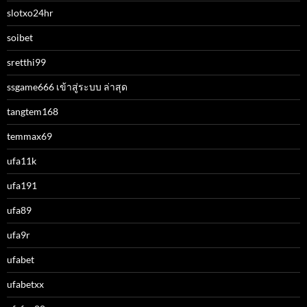
slotxo24hr
soibet
sretthi99
ssgame666 เข้าสู่ระบบ ล่าสุด
tangtem168
temmax69
ufa11k
ufa191
ufa89
ufa9r
ufabet
ufabetxx