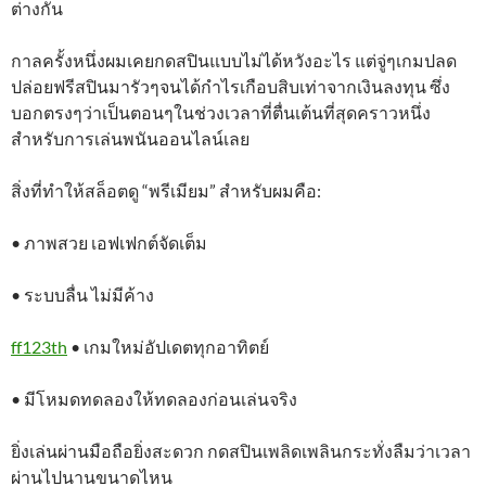
ต่างกัน
กาลครั้งหนึ่งผมเคยกดสปินแบบไม่ได้หวังอะไร แต่จู่ๆเกมปลด
ปล่อยฟรีสปินมารัวๆจนได้กำไรเกือบสิบเท่าจากเงินลงทุน ซึ่ง
บอกตรงๆว่าเป็นตอนๆในช่วงเวลาที่ตื่นเต้นที่สุดคราวหนึ่ง
สำหรับการเล่นพนันออนไลน์เลย
สิ่งที่ทำให้สล็อตดู “พรีเมียม” สำหรับผมคือ:
• ภาพสวย เอฟเฟกต์จัดเต็ม
• ระบบลื่น ไม่มีค้าง
ff123th
• เกมใหม่อัปเดตทุกอาทิตย์
• มีโหมดทดลองให้ทดลองก่อนเล่นจริง
ยิ่งเล่นผ่านมือถือยิ่งสะดวก กดสปินเพลิดเพลินกระทั่งลืมว่าเวลา
ผ่านไปนานขนาดไหน