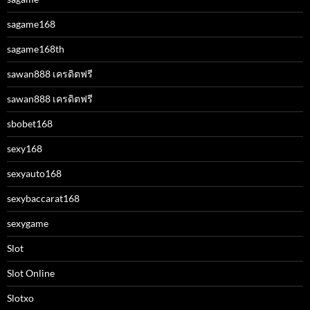
sagame168
sagame168th
sawan888 เครดิตฟรี
sawan888 เครดิตฟรี
sbobet168
sexy168
sexyauto168
sexybaccarat168
sexygame
Slot
Slot Online
Slotxo