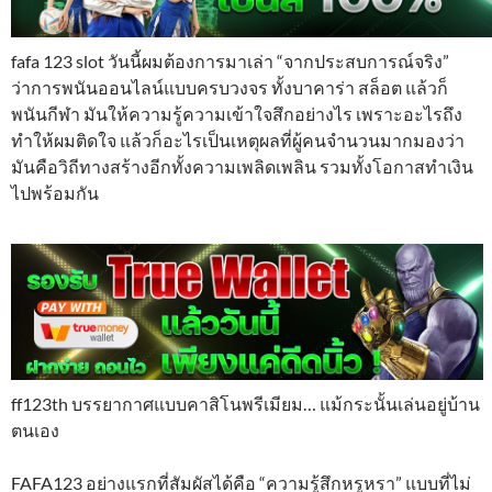
fafa 123 slot วันนี้ผมต้องการมาเล่า “จากประสบการณ์จริง”
ว่าการพนันออนไลน์แบบครบวงจร ทั้งบาคาร่า สล็อต แล้วก็
พนันกีฬา มันให้ความรู้ความเข้าใจสึกอย่างไร เพราะอะไรถึง
ทำให้ผมติดใจ แล้วก็อะไรเป็นเหตุผลที่ผู้คนจำนวนมากมองว่า
มันคือวิถีทางสร้างอีกทั้งความเพลิดเพลิน รวมทั้งโอกาสทำเงิน
ไปพร้อมกัน
ff123th บรรยากาศแบบคาสิโนพรีเมียม… แม้กระนั้นเล่นอยู่บ้าน
ตนเอง
FAFA123 อย่างแรกที่สัมผัสได้คือ “ความรู้สึกหรูหรา” แบบที่ไม่