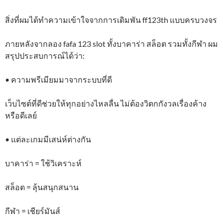
สิ่งที่ผมได้ทำความเข้าใจจากการเดิมพัน ff123th แบบครบวงจร
ภายหลังจากลอง fafa 123 slot ทั้งบาคาร่า สล็อต รวมทั้งกีฬา ผม
สรุปประสบการณ์ได้ว่า:
• ความพรีเมียมมาจากระบบที่ดี
เว็บไซต์ที่ดีช่วยให้ทุกอย่างไหลลื่น ไม่ต้องวิตกกังวลเรื่องค้าง
หรือดีเลย์
• แต่ละเกมมีเสน่ห์ต่างกัน
บาคาร่า = ใช้วิเคราะห์
สล็อต = ลุ้นสนุกสนาน
กีฬา = เชียร์มันส์