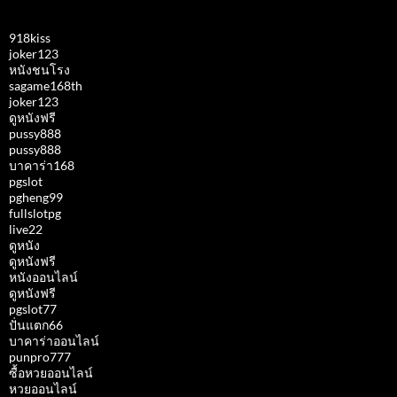
918kiss
joker123
หนังชนโรง
sagame168th
joker123
ดูหนังฟรี
pussy888
pussy888
บาคาร่า168
pgslot
pgheng99
fullslotpg
live22
ดูหนัง
ดูหนังฟรี
หนังออนไลน์
ดูหนังฟรี
pgslot77
ปั่นแตก66
บาคาร่าออนไลน์
punpro777
ซื้อหวยออนไลน์
หวยออนไลน์