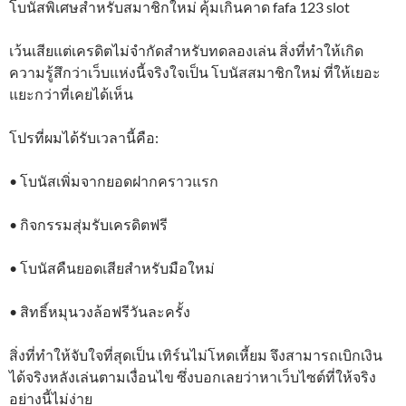
โบนัสพิเศษสำหรับสมาชิกใหม่ คุ้มเกินคาด fafa 123 slot
เว้นเสียแต่เครดิตไม่จำกัดสำหรับทดลองเล่น สิ่งที่ทำให้เกิด
ความรู้สึกว่าเว็บแห่งนี้จริงใจเป็น โบนัสสมาชิกใหม่ ที่ให้เยอะ
แยะกว่าที่เคยได้เห็น
โปรที่ผมได้รับเวลานี้คือ:
• โบนัสเพิ่มจากยอดฝากคราวแรก
• กิจกรรมสุ่มรับเครดิตฟรี
• โบนัสคืนยอดเสียสำหรับมือใหม่
• สิทธิ์หมุนวงล้อฟรีวันละครั้ง
สิ่งที่ทำให้จับใจที่สุดเป็น เทิร์นไม่โหดเหี้ยม จึงสามารถเบิกเงิน
ได้จริงหลังเล่นตามเงื่อนไข ซึ่งบอกเลยว่าหาเว็บไซต์ที่ให้จริง
อย่างนี้ไม่ง่าย