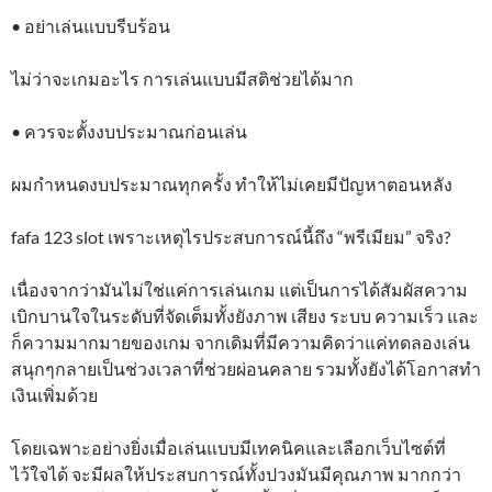
• อย่าเล่นแบบรีบร้อน
ไม่ว่าจะเกมอะไร การเล่นแบบมีสติช่วยได้มาก
• ควรจะตั้งงบประมาณก่อนเล่น
ผมกำหนดงบประมาณทุกครั้ง ทำให้ไม่เคยมีปัญหาตอนหลัง
fafa 123 slot เพราะเหตุไรประสบการณ์นี้ถึง “พรีเมียม” จริง?
เนื่องจากว่ามันไม่ใช่แค่การเล่นเกม แต่เป็นการได้สัมผัสความ
เบิกบานใจในระดับที่จัดเต็มทั้งยังภาพ เสียง ระบบ ความเร็ว และ
ก็ความมากมายของเกม จากเดิมที่มีความคิดว่าแค่ทดลองเล่น
สนุกๆกลายเป็นช่วงเวลาที่ช่วยผ่อนคลาย รวมทั้งยังได้โอกาสทำ
เงินเพิ่มด้วย
โดยเฉพาะอย่างยิ่งเมื่อเล่นแบบมีเทคนิคและเลือกเว็บไซต์ที่
ไว้ใจได้ จะมีผลให้ประสบการณ์ทั้งปวงมันมีคุณภาพ มากกว่า