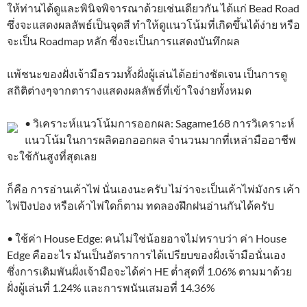
ให้ท่านได้ดูและพินิจพิจารณาด้วยเช่นเดียวกัน ได้แก่ Bead Road
ซึ่งจะแสดงผลลัพธ์เป็นจุดสี ทำให้ดูแนวโน้มที่เกิดขึ้นได้ง่าย หรือ
จะเป็น Roadmap หลัก ซึ่งจะเป็นการแสดงบันทึกผล
แพ้ชนะของฝั่งเจ้ามือรวมทั้งฝั่งผู้เล่นได้อย่างชัดเจน เป็นการดู
สถิติต่างๆจากตารางแสดงผลลัพธ์ที่เข้าใจง่ายทั้งหมด
• วิเคราะห์แนวโน้มการออกผล: Sagame168 การวิเคราะห์
แนวโน้มในการผลิดอกออกผล จำนวนมากที่เหล่ามืออาชีพ
จะใช้กันสูงที่สุดเลย
ก็คือ การอ่านเค้าไพ่ นั่นเองนะครับ ไม่ว่าจะเป็นเค้าไพ่มังกร เค้า
ไพ่ปิงปอง หรือเค้าไพ่ใดก็ตาม ทดลองฝึกฝนอ่านกันได้ครับ
• ใช้ค่า House Edge: คนไม่ใช่น้อยอาจไม่ทราบว่า ค่า House
Edge คืออะไร มันเป็นอัตราการได้เปรียบของฝั่งเจ้ามือนั่นเอง
ซึ่งการเดิมพันฝั่งเจ้ามือจะได้ค่า HE ต่ำสุดที่ 1.06% ตามมาด้วย
ฝั่งผู้เล่นที่ 1.24% และการพนันเสมอที่ 14.36%