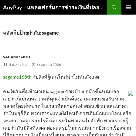
ค้นหา
AnyPay – แพลตฟอร์มการชำระเงินที่ปลอดภัย
ข้าม
เมนูหลัก
ไป
ยัง
เนื้อหา
คลังเก็บป้ายกำกับ: sagame
SAGAME168TH
คำกล่าวอ้าง
6 เมษายน 2026
sagame168th
กับสิ่งที่ผู้เล่นใหม่มักไม่ทันสังเกต
คนใดกันพึ่งเข้ามาเล่น sagame168 บ้างยกมือขึ้น! ผมบอก
เลยว่า นี่เป็นบทความที่คุณจำเป็นต้องอ่านเลยนะขอรับ ห้าม
พลาดโดยเด็ดขาด ในเวลาที่หลายคนทำตอนเข้ามาเล่นบาคา
ร่าใหม่ๆก็คือ พวกเราจะแทงฝั่งไหนดี ควรเดินเงินแบบไหน หรือ
จะเล่นตามสูตรอะไรดี แม้กระนั้นพอเล่นไปสักพัก พวกเราจะรู้
เลยว่า มันมีสิ่งที่ส่งผลต่อผลสรุปในการเล่นมากยิ่งกว่าเรื่องพวก
นี้อีกมากมาย ในเนื้อหานี้ ผมจะพาคุณมาเช็กกันเลยว่า มันมี