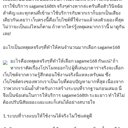
เราใช้บริการ sagame168th จริงๆต่างหากล่ะครับคือตัววินิจฉัย
สำคัญ และทุกคนที่เข้ามาใช้บริการกับพวกเราก็บอกเป็นเสียง
เดียวกันเลยว่า เว็บตรงนี้คือเว็บไซต์ที่ใช้งานแล้วลงตัวเยอะที่สุด
ไม่ว่าจะเป็นแง่ไหนก็ตาม ถ้าหากใคร่รู้เหตุผลมากกว่านี้ มาดูกัน
เลย!
อะไรเป็นเหตุผลจริงๆที่ทำให้คนจำนวนมากเลือก sagame168
อะไรคือเหตุผลจริงๆที่ทำให้เลือก sagame168 กันแน่? ถ้า
หากเราตัดเรื่องโปรโมทออกไป ผู้ที่เล่นบาคาร่าจริงจะเลือก
เว็บไซต์จากความรู้สึกตอนใช้งานจริงนี่แหละครับผม ซึ่ง
เว็บไซต์ตรงของพวกเราเป็นเว็บที่ตอบปัญหามากที่สุด เนื่องจาก
ว่าพวกเราเน้นย้ำสำหรับการสร้างระบบที่รากฐานก่อนเสมอ นี่
จึงเป็นข้อเด่นในการให้บริการ sagame168th ระยะยาว ทำให้ไม่
ต้องปรับนิสัยเยอะแยะและก็เล่นได้อย่างสบายใจ
1. ระบบที่วางแบบให้ใช้งานได้จริง ไม่ใช่แค่ดูดี