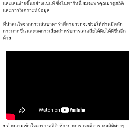
และเล่นง่ายขึ้นอย่างแน่แท้ ซึ่งในพาร์ทนี้ ผมจะพาคุณมาดูสถิติ
และการวิเคราะห์ข้อมูล
ที่น่าสนใจจากการเล่นบาคาร่าที่สามารถจะช่วยให้ท่านมีหลัก
การมากขึ้น และลดการเสี่ยงสำหรับการเล่นเสียได้ดิบได้ดีขึ้นอีก
ด้วย
• ทำความเข้าใจตารางสถิติ: ห้องบาคาร่าจะมีตารางสถิติต่างๆ