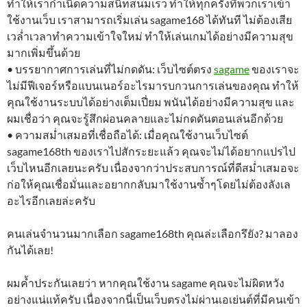
ทำให้เรากำเนิดความสนิทสนมเร็ว ทำให้ทุกครั้งที่พวกเราเข้า
ใช้งานเว็บ เราสามารถเริ่มเล่น sagame168 ได้ทันที ไม่ต้องเสีย
เวล่ำเวลาทำความเข้าใจใหม่ ทำให้เล่นเกมได้อย่างมีความสุข
มากเพิ่มขึ้นด้วย
• บรรยากาศการเล่นที่ไม่กดดัน: เว็บไซต์ตรง
sagame
ของเราจะ
ไม่มีฟีเจอร์หรือแบนเนอร์อะไรมารบกวนการเล่นของคุณ ทำให้
คุณใช้งานระบบได้อย่างเต็มเปี่ยม พนันได้อย่างมีความสุข และ
ผมเชื่อว่า คุณจะรู้สึกผ่อนคลายและไม่กดดันตอนเล่นอีกด้วย
• ความสม่ำเสมอที่เชื่อถือได้: เมื่อคุณใช้งานเว็บไซต์
sagame168th ของเราไปสักระยะแล้ว คุณจะไม่ได้อยากแปรไป
เว็บไหนอีกเลยนะครับ เนื่องจากว่าประสบการณ์ที่ดีสม่ำเสมอจะ
ก่อให้คุณเชื่อมั่นและอยากกลับมาใช้งานซ้ำๆโดยไม่ต้องลังเล
อะไรอีกเลยล่ะครับ
คนเล่นจำนวนมากเลือก sagame168th คุณล่ะเลือกรึยัง? มาลอง
กันได้เลย!
ผมค้ำประกันเลยว่า หากคุณใช้งาน sagame คุณจะไม่ผิดหวัง
อย่างแน่แท้ครับ เนื่องจากนี่เป็นเว็บตรงไม่ผ่านเอเย่นต์ที่มีคนเข้า