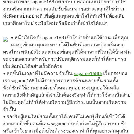
ข้อดีแรกของ sagame168 ก็คือ ระบบที่ออกแบบโดยย้ำการใช้
งานจริงมากกว่าความสลับซับซ้อน ทุกๆอย่างจะถูกดีไซน์รวม
ทั้งคิดมาเป็นอย่างดี เพื่อผู้เล่นทุกคนเข้าใจได้ทันที ไม่ต้องเสีย
เวลาศึกษาใหม่ จะมือใหม่หรือมือเก๋าก็เข้าใจได้แน่ๆ
• หน้าเว็บไซต์ sagame168 เข้าใจง่ายตั้งแต่ใช้งาน: เมื่อคุณ
มองดูเข้ามา คุณจะทราบได้ในทันทีเลยว่าจะต้องเริ่มจาก
ตรงไหน พนันยังไง และก็มองข้อมูลที่ได้มาจากที่ไหนได้บ้าง มัน
จะช่วยลดเวลาสำหรับการปรับพฤติกรรมและก็ทำให้สามารถ
เริ่มเดิมพันได้อย่างเร็วอีกด้วย
• ลดขั้นในเวลาที่ไม่มีความจำเป็น:
sagame168th
เว็บตรงของ
เรา sagame168 ไม่มีรายการอาหารซ้อนหลายชั้น รวมทั้ง
ฟังก์ชันที่ใช้งานยากด้วย ทั้งหมดทุกอย่างจะถูกย่อให้เหลือ
เฉพาะสิ่งที่สำคัญแล้วก็จำเป็นต้องจริงๆทำให้การใช้งานนั้นง่าย
ไม่มีสะดุด ไม่ทำให้ท่านมีความรู้สึกว่าระบบนั้นยากเกินความ
จำเป็น
• รองรับผู้เล่นใหม่รวมทั้งเก่าได้: คนที่ไม่เคยรู้เรื่องก็เข้าใจได้
ง่ายมากยิ่งขึ้น คนที่เล่น sagame ประจำก็จะไม่รู้สึกว่าระบบช้า
หรือเข้าใจยาก เมื่อเว็บไซต์ตรงของเราทำให้ทุกอย่างสมดุลกัน