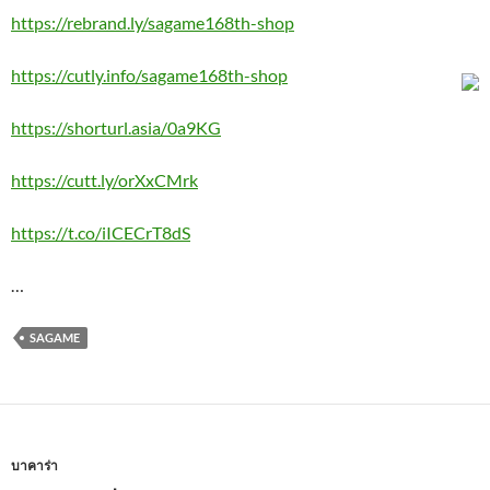
https://rebrand.ly/sagame168th-shop
https://cutly.info/sagame168th-shop
https://shorturl.asia/0a9KG
https://cutt.ly/orXxCMrk
https://t.co/iICECrT8dS
…
SAGAME
บาคาร่า