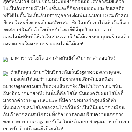
สุดๆพนันง่าย ไม่ซับซ้อน มีระบบฝากถอนออโต้ที่ล้ำสมัยแล้วก็
ไม่เป็นอันตราย มีโปรโมชั่นและก็กิจกรรมเยอะแยะ รับเครดิต
ฟรีได้ไม่อั้น ไม่เป็นอันตรายทุกการเดิมพันแน่นอน 100% ถ้าคุณ
พึงพอใจล่ะก็ ลงทะเบียนสมัครสมาชิกใหม่กับเราได้แล้ววันนี้ มา
ทดสอบพนันกับเว็บไซต์ระดับโลกที่ดีที่สุดกับเกมบาคาร่า
ออนไลน์พนันที่ดีที่สุดในช่วงเวลานี้กันได้เลย หากคุณพร้อมแล้ว
ลงทะเบียนใหม่ บาคาร่าออนไลน์ ได้เลย!
บาคาร่า vs ไฮโล แตกต่างกันยังไง? มาหาคำตอบกัน!
ถ้าเกิดคุณเข้ามาใช้บริการกับเว็บSagameของเรา คุณจะ
มองเห็นได้เลยว่า นอกเหนือจากเกมเดิมพันยอดนิยม
อย่างsagame168thเว็บตรงแล้ว เรายังเปิดให้บริการเกมพนัน
อื่นๆอีกมากมาย หนึ่งในนั้นก็คือ ไฮโล นั่นเองครับผม! ไฮโล ก็
มาจากคำว่า High และ Low ที่มีความหมายว่าสูงแล้วก็ต่ำ
นั่นเอง การเล่นไฮโลของคนไทยก็นับว่าเป็นที่นิยมมากเหมือน
กัน ถ้าหากคุณสนใจรวมทั้งต้องการลองเปรียบความแตกต่าง
ของบาคาร่าบน sagame กับไฮโลล่ะก็ ผมจะพาคุณมาหาคำตอบ
เองครับ ถ้าพร้อมแล้วก็เลทโก!