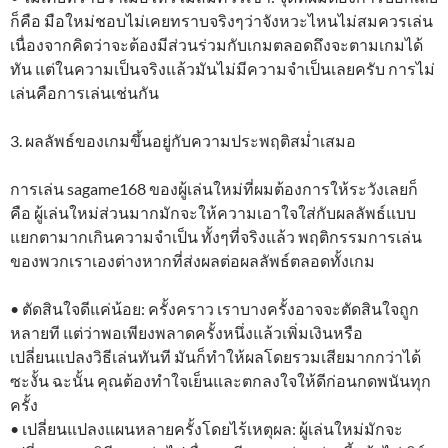
ก็คือ มือใหม่ชอบไม่เคยทราบจริงๆว่าจังหวะไหนไม่สมควรเล่น
เนื่องจากคิดว่าจะต้องมีส่วนร่วมกับเกมตลอดถึงจะตามเกมได้
ทัน แต่ในความเป็นจริงแล้วมันไม่มีความจำเป็นเลยครับ การไม่
เล่นคือการเล่นเช่นกัน
3. ผลลัพธ์ของเกมขึ้นอยู่กับความประพฤติสม่ำเสมอ
การเล่น sagame168 ของผู้เล่นใหม่ที่ผมต้องการให้ระวังเลยก็
คือ ผู้เล่นใหม่ส่วนมากมักจะให้ความเอาใจใส่กับผลลัพธ์แบบ
แยกตามากเกินความจำเป็น ทั้งๆที่จริงแล้ว พฤติกรรมการเล่น
ของพวกเราเองต่างหากที่ส่งผลต่อผลลัพธ์ตลอดทั้งเกม
• ตัดสินใจดีแค่น้อย: ครั้งคราว เราบางครั้งอาจจะตัดสินใจถูก
หลายที แต่ว่าพอเพียงพลาดครั้งหนึ่งแล้วเพิ่มเงินหรือ
เปลี่ยนแปลงวิธีเล่นทันที มันก็ทำให้ผลโดยรวมเสียมากกว่าได้
ซะงั้น ฉะนั้น คุณต้องทำใจเย็นและตกลงใจให้ดีก่อนกดพนันทุก
ครั้ง
• เปลี่ยนแปลงแผนหลายครั้งโดยไร้เหตุผล: ผู้เล่นใหม่มักจะ