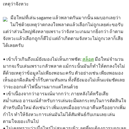
เหตุว่าจังหวะ
มือใหม่ที่เล่น sagame แล้วพลาดกันมากนั้น ผมบอกเลยว่า
ไม่ใช่ด้วยเหตุว่าตกลงใจพลาดแล้วเลือกไม่ถูกเลยค่ะขอรับ
แต่ว่าส่วนใหญ่พังทลายเพราะว่าจังหวะเกมมากยิ่งกว่า ถ้าตาม
จังหวะแล้วเลือกถูกก็ดีไป แต่ถ้าเกิดตามจังหวะไม่ถูกเวลาก็เสีย
ได้เลยครับ
• เข้าเร็วเกินถึงแม้ยังมองไม่เห็นภาพชัด:
สล็อต
มือใหม่จำนวน
มากจะรีบเล่นเพราะกลัวพลาด แม้กระนั้นมันก็ทำให้ตกลงใจไม่
ดีด้วยเหตุว่าข้อมูลไม่เพียงพอนะครับ ตัวอย่างเช่น เพียงพอมอง
เห็นออกฝั่งเดิมซ้ำก็รีบตามทันหน ทั้งที่ยังมองไม่เห็นแจ่มชัดเลย
ว่าจะออกเค้าไพ่นี้นานมากแค่ไหนด้วย
• เข้าเนื่องจากว่าอารมณ์มากกว่า: ภายหลังได้หรือเสีย
สม่ำเสมอ อารมณ์สำหรับการเล่นจะมีผลกระทบในการตัดสินใจ
สำหรับมือใหม่ ดังเช่นว่า เพิ่มเบทเมื่ออยากเอาคืนหรืออยากเพิ่ม
กำไร ทำให้จังหวะการเล่นมันไม่ได้สัมพันธ์กับเกมเลย เล่น
ตามใจเยอะเกินไป
• ไม่เคยทราบว่าเมื่อไหร่ไม่สมควรเข้า: จุดที่ผมต้องการบอกเลย