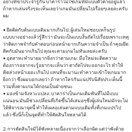
อย่างที่ขาประจำรู้กัน บาคาร่าไม่ใช่เกมที่มีแบบตัวตายอยู่แล้ว
ถ้าหากเล่นจริงๆจะเห็นเลยว่าเกมมันเปลี่ยนไปเรื่อยๆเลยล่ะครับ
ผม
• ยึดติดกับต้นแบบเดิมมากเกินไป: ผู้เล่นใหม่ชอบเหก็นรูป
แบบบางอย่างแล้วรู้สึกว่า มันจะเป็นแบบงั้นถัดไปเรื่อยเพราะเหตุ
ว่าติดภาพจำกับคำตอบก่อนหน้ามากเกินความจำเป็น ถ้าคุณยึด
ติดกับมันมากเกินไป คุณจะตามเกมไม่ทันเลยล่ะครับ
• อุตสาหะทำนายมากยิ่งกว่าตามเกม: มือใหม่จะติดความ
ต้องการอยากจะรู้อยากจะเห็นว่า ตาถัดไปจะออกอะไร ทำให้
คิดล่วงหน้าเยอะเกินไป แทนที่จะมานะทำความเข้าใจเกมมาก
ยิ่งกว่า ซึ่งผมบอกเลยว่า ถ้าหากใครกันแน่ปรับนิสัยประเด็นนี้
รวมทั้งตามเกมได้ก่อนเป็นฝ่ายชนะ
• มองข้ามจังหวะแปลง: บาคาร่าเป็นเกมเดิมพันที่ไม่มีแบบ
แน่นอน มันมีช่วงเปลี่ยนที่เกิดขึ้นได้เสมอๆซึ่งผู้เล่นใหม่มักจะไม่
ได้พิจารณาจุดนี้ ทำให้เผลอเล่นตามแบบเดิมทั้งที่เกมแปรไป
แล้ว ซึ่งนี่ก็เป็นจุดที่ทำให้ตัดสินใจพลาดได้
2. การตัดสินใจมิได้พังทลายเนื่องจากว่าเลือกผิด แต่ว่าพังด้วย