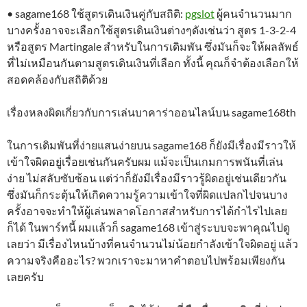
• sagame168 ใช้สูตรเดินเงินคู่กับสถิติ:
pgslot
ผู้คนจำนวนมาก
บางครั้งอาจจะเลือกใช้สูตรเดินเงินต่างๆดังเช่นว่า สูตร 1-3-2-4
หรือสูตร Martingale สำหรับในการเดิมพัน ซึ่งมันก็จะให้ผลลัพธ์
ที่ไม่เหมือนกันตามสูตรเดินเงินที่เลือก ทั้งนี้ คุณก็จำต้องเลือกให้
สอดคล้องกับสถิติด้วย
เรื่องหลงผิดเกี่ยวกับการเล่นบาคาร่าออนไลน์บน sagame168th
ในการเดิมพันที่ง่ายแสนง่ายบน sagame168 ก็ยังมีเรื่องมีราวให้
เข้าใจผิดอยู่เรื่อยเช่นกันครับผม แม้จะเป็นเกมการพนันที่เล่น
ง่าย ไม่สลับซับซ้อน แต่ว่าก็ยังมีเรื่องมีราวรู้ผิดอยู่เช่นเดียวกัน
ซึ่งมันก็กระตุ้นให้เกิดความรู้ความเข้าใจที่ผิดแปลกไปจนบาง
ครั้งอาจจะทำให้ผู้เล่นพลาดโอกาสสำหรับการได้กำไรไปเลย
ก็ได้ ในพาร์ทนี้ ผมแล้วก็ sagame168 เข้าสู่ระบบจะพาคุณไปดู
เลยว่า มีเรื่องไหนบ้างที่คนจำนวนไม่น้อยกำลังเข้าใจผิดอยู่ แล้ว
ความจริงคืออะไร? พวกเราจะมาหาคำตอบไปพร้อมเพียงกัน
เลยครับ