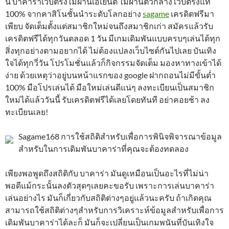
นี้ บาคาร่าเว็บตรงไม่ผ่านเอเย่นต์ ไม่ผ่านตัวกลาง เว็บตรงแท้
100% จากคาสิโนชั้นนำระดับโลกอย่าง
sagame
เครดิตฟรีมา
เพียบ จัดเต็มตั้งแต่สมาชิกใหม่จนถึงสมาชิกเก่า สมัครแล้วรับ
เครดิตฟรีได้ทุกวันตลอด 1 วัน มีเกมเดิมพันแบบครบๆเล่นได้ทุก
สิ่งทุกอย่างตามอยากได้ ไม่ต้องแปลงเว็บไซต์กันไปเลย บันเทิง
ใจได้ทุกวี่วัน โปรโมชั่นแล้วก็กิจกรรมจัดเต็ม มองหาทางเข้าได้
ง่าย ด้วยเหตุว่าอยู่บนหน้าแรกของ google ฝากถอนไม่มีขั้นต่ำ
100% มือโปรเล่นได้ มือใหม่เล่นดีแน่ๆ ลงทะเบียนเป็นสมาชิก
ใหม่ได้แล้ววันนี้ รับเครดิตฟรีได้เลยโดยทันที อย่าคอยช้า ลง
ทะเบียนเลย!
Sagame168 การใช้สถิติสำหรับเพื่อการพินิจพิจารณาข้อมูล
สำหรับในการเดิมพันบาคาร่าที่คุณจะต้องทดลอง
เพียงพอพูดถึงสถิติกับ บาคาร่า มันดูเหมือนเป็นอะไรที่ไม่น่า
พอดีแม้กระนั้นลงตัวสุดๆเลยคะขอรับ เพราะการเล่นบาคาร่า
เล่นอย่างไร มันก็เกี่ยวกับสถิติต่างๆอยู่แล้วนะครับ ถ้าเกิดคุณ
สามารถใช้สถิติต่างๆสำหรับการวิเคราะห์ข้อมูลสำหรับเพื่อการ
เดิมพันบาคาร่าได้ละก็ มันก็จะเปลี่ยนเป็นเกมพนันที่บันเทิงใจ