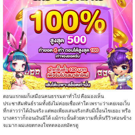
ตอนแรกผมก็เสมือนคนธรรมดาทั่วไป คือมองเห็น
ประชาสัมพันธ์รวมทั้งยังไม่ค่อยเชื่อเท่าใด เพราะว่าเคยเจอเว็บ
ที่กล่าวว่าได้เงินจริง แต่พอเพียงเล่นจริงกลับมีเงื่อนไขเยอะ หรือ
บางคราวก็ถอนเงินมิได้ แม้กระนั้นด้วยความที่เห็นรีวิวค่อนข้าง
จะมาก ผมเลยตกลงใจทดลองสมัครดู