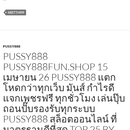
SRETTHI99
PUSSY888
PUSSY888
PUSSY888FUN.SHOP 15
เมษายน 26 PUSSY888 แตก
โหดกว่าทุกเว็บ มันส์ กำไรดี
แจกเพชรฟรี ทุกชั่วโมง เล่นปุ๊บ
ถอนปั๊บรองรับทุกระบบ
PUSSY888 สล็อตออนไลน์ ที่
มาตรฐานดีที่สุด TOP 25 BY