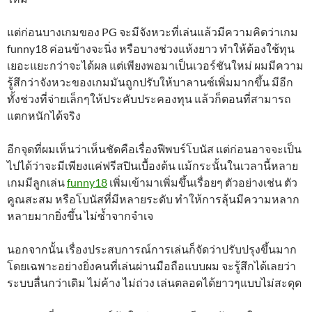
แต่ก่อนบางเกมของ PG จะมีจังหวะที่เล่นแล้วมีความคิดว่าเกม
funny18 ค่อนข้างจะนิ่ง หรือบางช่วงแห้งยาว ทำให้ต้องใช้ทุน
เยอะแยะกว่าจะได้ผล แต่เพียงพอมาเป็นเวอร์ชันใหม่ ผมมีความ
รู้สึกว่าจังหวะของเกมมันถูกปรับให้บาลานซ์เพิ่มมากขึ้น มีอีก
ทั้งช่วงที่จ่ายเล็กๆให้ประคับประคองทุน แล้วก็ตอนที่สามารถ
แตกหนักได้จริง
อีกจุดที่ผมเห็นว่าเห็นชัดคือเรื่องฟีพบร์โบนัส แต่ก่อนอาจจะเป็น
ไปได้ว่าจะมีเพียงแค่ฟรีสปินเบื้องต้น แม้กระนั้นในเวลานี้หลาย
เกมมีลูกเล่น
funny18
เพิ่มเข้ามาเพิ่มขึ้นเรื่อยๆ ตัวอย่างเช่น ตัว
คูณสะสม หรือโบนัสที่มีหลายระดับ ทำให้การลุ้นมีความหลาก
หลายมากยิ่งขึ้น ไม่ซ้ำจากจำเจ
นอกจากนั้น เรื่องประสบการณ์การเล่นก็จัดว่าปรับปรุงขึ้นมาก
โดยเฉพาะอย่างยิ่งคนที่เล่นผ่านมือถือแบบผม จะรู้สึกได้เลยว่า
ระบบลื่นกว่าเดิม ไม่ค้าง ไม่ถ่วง เล่นตลอดได้ยาวๆแบบไม่สะดุด