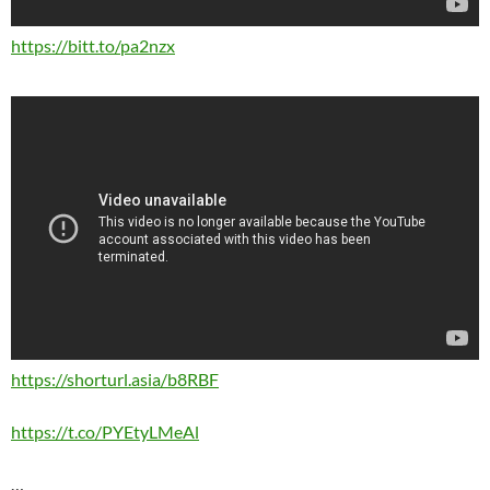
https://bitt.to/pa2nzx
https://shorturl.asia/b8RBF
https://t.co/PYEtyLMeAl
…