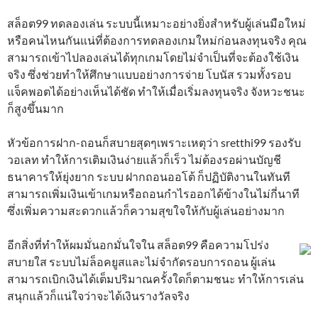
สล็อต99 ทดลองเล่น ระบบนี้เหมาะอย่างยิ่งสำหรับผู้เล่นมือใหม่
หรือคนไหนกันแน่ที่ต้องการทดลองเกมใหม่ก่อนลงทุนจริง คุณ
สามารถเข้าไปลองเล่นได้ทุกเกมโดยไม่จำเป็นที่จะต้องใช้เงิน
จริง ซึ่งช่วยทำให้ศึกษาแบบอย่างการจ่าย โบนัส รวมทั้งรอบ
แจ็คพอตได้อย่างเห็นได้ชัด ทำให้เมื่อเริ่มลงทุนจริง จังหวะชนะ
ก็สูงขึ้นมาก
หัวข้อการฝาก-ถอนก็สบายสุดๆเพราะเหตุว่า sretthi99 รองรับ
วอเลท ทำให้การเติมเงินง่ายแล้วก็เร็ว ไม่ต้องรอผ่านบัญชี
ธนาคารให้ยุ่งยาก ระบบ ฝากถอนออโต้ ก็ปฏิบัติงานในทันที
สามารถเพิ่มเงินเข้าเกมหรือถอนกำไรออกได้ข้างในไม่กี่นาที
ซึ่งเพิ่มความสะดวกแล้วก็ความสุขใจให้กับผู้เล่นอย่างมาก
อีกสิ่งที่ทำให้ผมมั่นอกมั่นใจใน สล็อต99 คือความโปร่ง
สบายใส ระบบไม่ล็อคยูสและไม่จำกัดรอบการถอน ผู้เล่น
สามารถเบิกเงินได้เต็มปริมาณครั้งใดก็ตามชนะ ทำให้การเล่น
สนุกแล้วก็แน่ใจว่าจะได้เงินรางวัลจริง