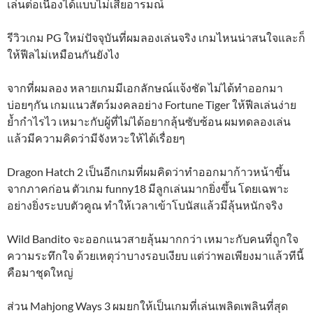
เล่นต่อเนื่องได้แบบไม่เสียอารมณ์
รีวิวเกม PG ใหม่ปัจจุบันที่ผมลองเล่นจริง เกมไหนน่าสนใจและก็
ให้ฟีลไม่เหมือนกันยังไง
จากที่ผมลอง หลายเกมมีเอกลักษณ์แจ้งชัด ไม่ได้ทำออกมา
บ่อยๆกัน เกมแนวสัตว์มงคลอย่าง Fortune Tiger ให้ฟีลเล่นง่าย
ย้ำกำไรไว เหมาะกับผู้ที่ไม่ได้อยากลุ้นซับซ้อน ผมทดลองเล่น
แล้วมีความคิดว่ามีจังหวะให้ได้เรื่อยๆ
Dragon Hatch 2 เป็นอีกเกมที่ผมคิดว่าทำออกมาก้าวหน้าขึ้น
จากภาคก่อน ตัวเกม funny18 มีลูกเล่นมากยิ่งขึ้น โดยเฉพาะ
อย่างยิ่งระบบตัวคูณ ทำให้เวลาเข้าโบนัสแล้วมีลุ้นหนักจริง
Wild Bandito จะออกแนวสายลุ้นมากกว่า เหมาะกับคนที่ถูกใจ
ความระทึกใจ ด้วยเหตุว่าบางรอบเงียบ แต่ว่าพอเพียงมาแล้วทีนี้
คือมาชุดใหญ่
ส่วน Mahjong Ways 3 ผมยกให้เป็นเกมที่เล่นเพลิดเพลินที่สุด