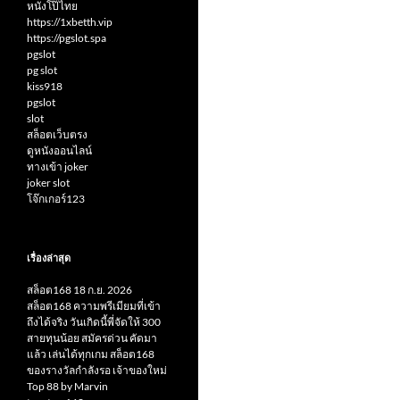
หนังโป๊ไทย
https://1xbetth.vip
https://pgslot.spa
pgslot
pg slot
kiss918
pgslot
slot
สล็อตเว็บตรง
ดูหนังออนไลน์
ทางเข้า joker
joker slot
โจ๊กเกอร์123
เรื่องล่าสุด
สล็อต168 18 ก.ย. 2026
สล็อต168 ความพรีเมียมที่เข้า
ถึงได้จริง วันเกิดนี้พี่จัดให้ 300
สายทุนน้อย สมัครด่วน คัดมา
แล้ว เล่นได้ทุกเกม สล็อต168
ของรางวัลกำลังรอ เจ้าของใหม่
Top 88 by Marvin