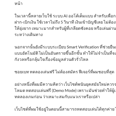
หน้า
ในเวลานี้หลายเว็บใช้ ระบบ AI ออโต้เต็มแบบ สำหรับเพื่อ
ฝาก-เบิกเงิน ใช้เวลาไม่ถึง 5 วินาที เงินเข้าบัญชีเลย ไม่ต้
ให้ยุ่งยาก เหมาะมากสำหรับผู้ที่เกลียดชังคอย หรือเล่นผ่าน
ระหว่างเดินทาง
นอกจากนั้นยังมีระบบระเบียบ Smart Verification ที่ช่วยยื
แบบอัตโนมัติ ไม่เป็นอันตรายขึ้นอีกขั้น ทำให้ไม่จำเป็นที่
กังวลหรือกลุ้มใจเรื่องข้อมูลส่วนตัวรั่วไหล
ซอยเบท ทดลองเล่นฟรี ไม่ต้องสมัคร ฟีเจอร์ที่ผมชอบที่สุด
อย่างหนึ่งที่ผมมีความคิดว่า เว็บไซต์พนันยุคสมัยใหม่ควรจ
โหมด ทดสอบเล่นฟรี (Demo Mode) เพราะมันช่วยทำให้ผู้เล
ทดลองเกมก่อน ว่าเหมาะสมกับแนวเราหรือเปล่า
เว็บไซต์ที่ผมใช้อยู่ในตอนนี้สามารถทดสอบเล่นได้ทุกค่าย ไ