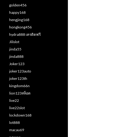
golden456
happy168
hengjing168
hongkong456
hydra888 เครดิตฟรี
Jilislot
jinda55
jinda888
Joker123
joker123auto
joker123th
kingdom66n
lion123สล็อต
live22
live22slot
lockdown168
lot888
macau69