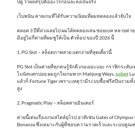
ปดู ว่าผลสรุปคืออะไรก่อนจะลงเงินจริง
เว็บพนัน ค่ายเกมที่ได้รับความนิยมที่ผมทดลองแล้วจับใจ
ตลอด 3 ปีที่ล่วงเลยไป ผมได้ทดลองเล่น ซอยเบท หลายค่า
มีอยู่ไม่กี่ค่ายที่ผมชูให้เป็น ตัวท็อป ของปี 2026 นี้
1. PG Slot – สล็อตภาพสวย แตกง่ายที่สุดเดี๋ยวนี้
PG Slot เป็นค่ายที่ทุกคนรู้จักดี เกมเยอะแยะ กราฟิกระดั
โบนัสแตกบ่อย ผมถูกใจเกมพวก Mahjong Ways,
soibet
Lu
แล้วก็ Fortune Tiger เพราะเหตุว่ามีระบบซื้อฟรีสปินรวมทั้
สูง
2. Pragmatic Play – สล็อตสายอินเตอร์
ค่ายนี้เด่นเรื่องเกมสไตล์ยุโรป อาทิเช่น Gates of Olympus
Bonanza ซึ่งเหมาะกับผู้ที่ชอบความรวดเร็วและระบบคูณห