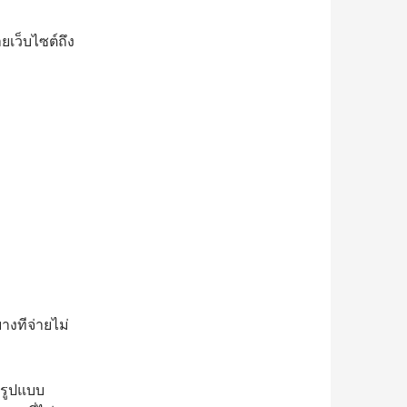
ยเว็บไซต์ถึง
างทีจ่ายไม่
็มรูปแบบ