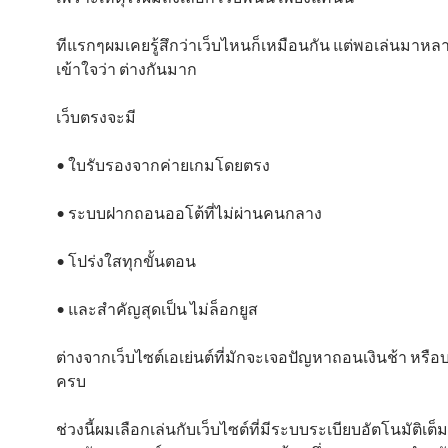
ทีแรกๆผมเคยรู้สึกว่าเว็บไหนก็เหมือนกัน แต่พอเล่นมาหลา
เข้าใจว่า ต่างกันมาก
เว็บตรงจะมี
• ใบรับรองจากค่ายเกมโดยตรง
• ระบบฝากถอนออโต้ที่ไม่ผ่านคนกลาง
• โปร่งใสทุกขั้นตอน
• และสำคัญสุดเป็น ไม่ล็อกยูส
ต่างจากเว็บไซต์เอเย่นต์ที่มักจะเจอปัญหาถอนเงินช้า หรือบ
ครบ
ช่วงนี้ผมเลือกเล่นกับเว็บไซต์ที่มีระบบระเบียบอัตโนมัติเต