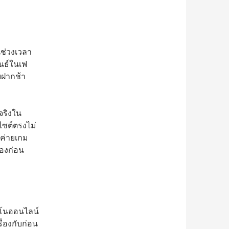
นช่วงเวลา
ันธ์ในเฟ
บฝากช้า
นจริงใน
บไซต์ตรงไม่
กค่ายเกม
ลองก่อน
สิโนออนไลน์
ื่องกับก่อน