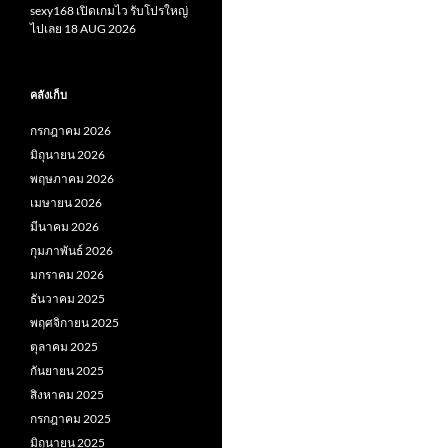
sexy168 เปิดเกมไว รับโปรใหญ่
ไปเลย 18 AUG 2026
คลังเก็บ
กรกฎาคม 2026
มิถุนายน 2026
พฤษภาคม 2026
เมษายน 2026
มีนาคม 2026
กุมภาพันธ์ 2026
มกราคม 2026
ธันวาคม 2025
พฤศจิกายน 2025
ตุลาคม 2025
กันยายน 2025
สิงหาคม 2025
กรกฎาคม 2025
มิถุนายน 2025