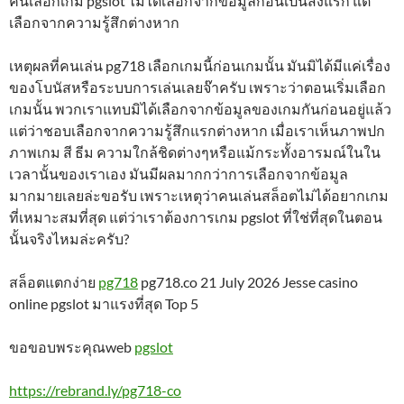
คนเลือกเกม pgslot ไม่ได้เลือกจากข้อมูลก่อนเป็นสิ่งแรก แต่
เลือกจากความรู้สึกต่างหาก
เหตุผลที่คนเล่น pg718 เลือกเกมนี้ก่อนเกมนั้น มันมิได้มีแค่เรื่อง
ของโบนัสหรือระบบการเล่นเลยจ๊าครับ เพราะว่าตอนเริ่มเลือก
เกมนั้น พวกเราแทบมิได้เลือกจากข้อมูลของเกมกันก่อนอยู่แล้ว
แต่ว่าชอบเลือกจากความรู้สึกแรกต่างหาก เมื่อเราเห็นภาพปก
ภาพเกม สี ธีม ความใกล้ชิดต่างๆหรือแม้กระทั้งอารมณ์ในใน
เวลานั้นของเราเอง มันมีผลมากกว่าการเลือกจากข้อมูล
มากมายเลยล่ะขอรับ เพราะเหตุว่าคนเล่นสล็อตไม่ได้อยากเกม
ที่เหมาะสมที่สุด แต่ว่าเราต้องการเกม pgslot ที่ใช่ที่สุดในตอน
นั้นจริงไหมล่ะครับ?
สล็อตแตกง่าย
pg718
pg718.co 21 July 2026 Jesse casino
online pgslot มาแรงที่สุด Top 5
ขอขอบพระคุณweb
pgslot
https://rebrand.ly/pg718-co