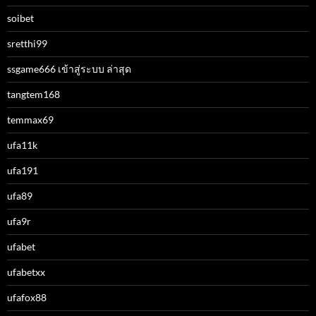
soibet
sretthi99
ssgame666 เข้าสู่ระบบ ล่าสุด
tangtem168
temmax69
ufa11k
ufa191
ufa89
ufa9r
ufabet
ufabetxx
ufafox88