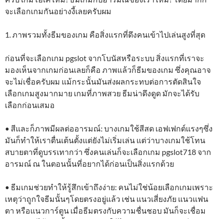
จะเลือกเกมกันอย่างงี้เลยครับผม
1. ภาพรวมทั้งธีมของเกม คือสิ่งแรกที่ดึงคนเข้าไปเล่นสูงที่สุด
ก่อนที่จะเลือกเกม pgslot จากโบนัสหรือระบบ สิ่งแรกที่เราจะ
มองเห็นจากเกมก่อนเลยก็คือ ภาพแล้วก็ธีมของเกม ซึ่งคุณอาจ
จะไม่เชื่อครับผม แม้กระนั้นมันส่งผลกระทบต่อการตัดสินใจ
เลือกเกมสูงมากมาย เกมที่ภาพสวย ธีมน่าดึงดูด มักจะได้รับ
เลือกก่อนเสมอ
• สีและก็ภาพมีผลต่ออารมณ์: บางเกมใช้สีสด เอฟเฟกต์แรงๆซึ่ง
มันก็ทำให้เราตื่นเต้นตั้งแต่ยังไม่เริ่มเล่น แต่ว่าบางเกมใช้โทน
สบายตาที่ดูบรรเทากว่า ซึ่งคนเล่นก็จะเลือกเกม pgslot718 จาก
อารมณ์ ณ ในตอนนั้นที่อยากได้ก่อนเป็นสิ่งแรกด้วย
• ธีมเกมช่วยทำให้รู้สึกเข้าถึงง่าย: คนไม่ใช่น้อยเลือกเกมเพราะ
เหตุว่าถูกใจธีมนั้นๆโดยตรงอยู่แล้ว เช่น แนวเสี่ยงภัย แนวแฟน
ตา หรือแนวการ์ตูน เมื่อธีมตรงกับความชื่นชอบ มันก็จะเชื่อม