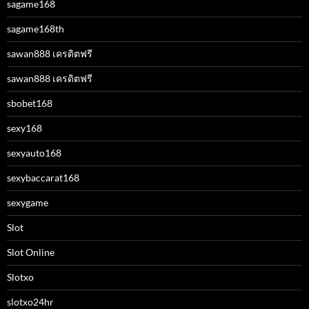
sagame168
sagame168th
sawan888 เครดิตฟรี
sawan888 เครดิตฟรี
sbobet168
sexy168
sexyauto168
sexybaccarat168
sexygame
Slot
Slot Online
Slotxo
slotxo24hr