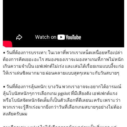
• วันที่ต้องการบรรเทา: ในเวลาที่พวกเราเหน็ดเหนื่อยหรือเปล่า
ต้องการคิดเยอะอะไร สมองของเราจะมองหาเกมที่ภาพไม่หนัก
เกินความจำเป็น เอฟเฟกต์ไม่เร่ง และเล่นได้เรื่อยเกมแบบงี้จะก่อ
ให้เราเล่นชิลมากมาย ผ่อนคลายแบบสุดๆเหมาะกับวันสบายๆ
• วันที่ต้องการลุ้นหนัก: บางวัน พวกเราอาจจะอยากได้อารมณ์
ลุ้นโบนัสหนักๆการเลือกเกม pgslot ที่มีเสียงดัง เอฟเฟกต์แรง
หรือโบนัสจัดหนักจัดเต็มก็เป็นตัวเลือกที่ดีเลยนะครับ เพราะว่า
พวกเราจะรู้สึกเร่งมากยิ่งกว่าวันที่เลือกเกมสบายๆอย่างไม่ต้อง
สงสัยครับผม