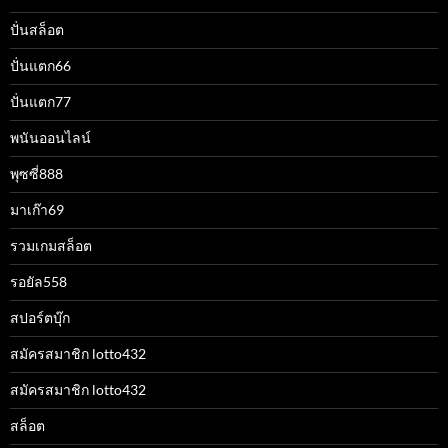
ปั่นสล็อต
ปั่นแตก66
ปั่นแตก77
พนันออนไลน์
พุซซี่888
มาเก๊า69
รวมเกมสล็อต
รอยัล558
สปอร์ตบุ๊ก
สมัครสมาชิก lotto432
สมัครสมาชิก lotto432
สล็อต