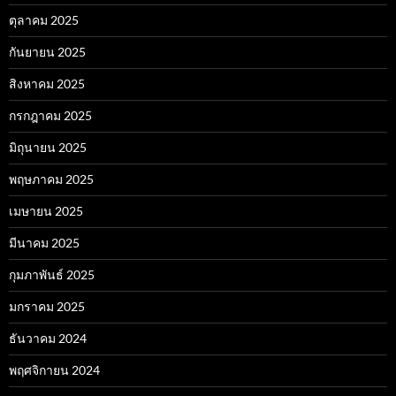
ตุลาคม 2025
กันยายน 2025
สิงหาคม 2025
กรกฎาคม 2025
มิถุนายน 2025
พฤษภาคม 2025
เมษายน 2025
มีนาคม 2025
กุมภาพันธ์ 2025
มกราคม 2025
ธันวาคม 2024
พฤศจิกายน 2024