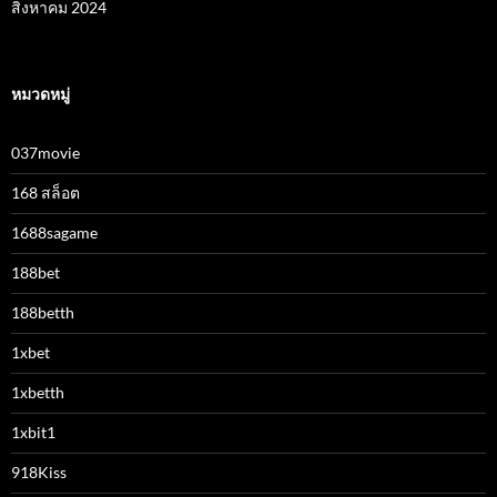
สิงหาคม 2024
หมวดหมู่
037movie
168 สล็อต
1688sagame
188bet
188betth
1xbet
1xbetth
1xbit1
918Kiss