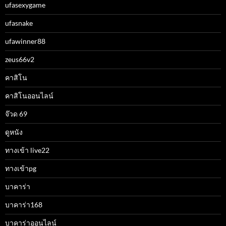
ufasexygame
ufasnake
ufawinner88
zeus66v2
คาสิโน
คาสิโนออนไลน์
จ๊วด 69
ดูหนัง
ทางเข้า live22
ทางเข้าpg
บาคาร่า
บาคาร่า168
บาคาร่าออนไลน์