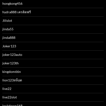
hongkong456
hydra888 เครดิตฟรี
Jilislot
jinda55
jinda888
Joker123
joker123auto
joker123th
kingdom66n
lion123สล็อต
live22
live22slot
lockdown168