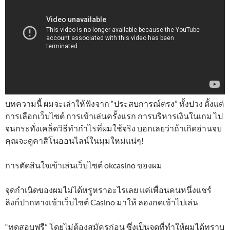
บทความนี้ ผมจะเล่าให้ฟังจาก “ประสบการณ์ตรง” ทั้งปวง ตั้งแต่
การเลือกเว็บไซต์ การเข้าเล่นครั้งแรก การบริหารเงินในเกม ไป
จนกระทั่งเคล็ดวิธีทำกำไรที่ผมใช้จริง บอกเลยว่าถ้าเกิดอ่านจบ
คุณจะดูคาสิโนออนไลน์ในมุมใหม่แน่ๆ!
การตัดสินใจเข้าเล่นเว็บไซต์ okcasino ของผม
จุดกำเนิดของผมไม่ได้หรูหราอะไรเลย แค่เพื่อนคนหนึ่งแชร์
ลิงก์ปากทางเข้าเว็บไซต์ Casino มาให้ ลองกดเข้าไปเล่น
“ทดสอบฟรี” โดยไม่ต้องสมัครก่อน ซึ่งเป็นจุดที่ทำให้ผมได้ทราบ