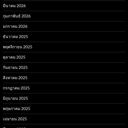
มีนาคม 2026
กุมภาพันธ์ 2026
มกราคม 2026
ธันวาคม 2025
พฤศจิกายน 2025
ตุลาคม 2025
กันยายน 2025
สิงหาคม 2025
กรกฎาคม 2025
มิถุนายน 2025
พฤษภาคม 2025
เมษายน 2025