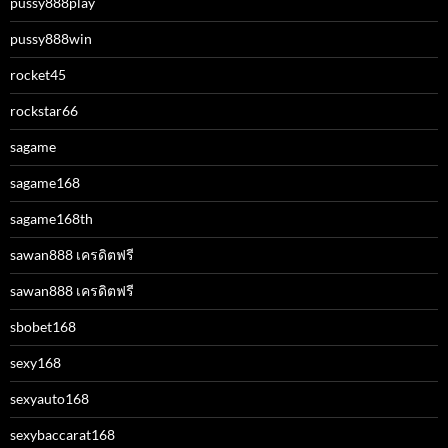
pussy888play
pussy888win
rocket45
rockstar66
sagame
sagame168
sagame168th
sawan888 เครดิตฟรี
sawan888 เครดิตฟรี
sbobet168
sexy168
sexyauto168
sexybaccarat168