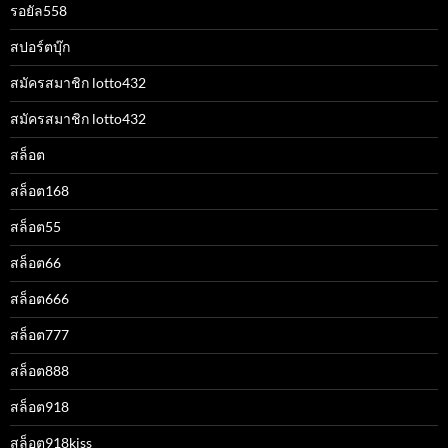
รอยัล558
สปอร์ตบุ๊ก
สมัครสมาชิก lotto432
สมัครสมาชิก lotto432
สล็อต
สล็อต168
สล็อต55
สล็อต66
สล็อต666
สล็อต777
สล็อต888
สล็อต918
สล็อต918kiss