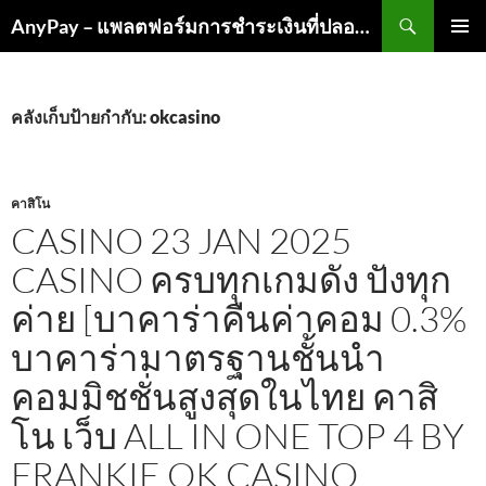
ค้นหา
AnyPay – แพลตฟอร์มการชำระเงินที่ปลอดภัย
ข้าม
เมนูหลัก
ไป
ยัง
เนื้อหา
คลังเก็บป้ายกำกับ: okcasino
คาสิโน
CASINO 23 JAN 2025
CASINO ครบทุกเกมดัง ปังทุก
ค่าย [บาคาร่าคืนค่าคอม 0.3%
บาคาร่ามาตรฐานชั้นนำ
คอมมิชชั่นสูงสุดในไทย คาสิ
โน เว็บ ALL IN ONE TOP 4 BY
FRANKIE OK CASINO