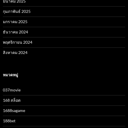
มีนาคม 2025
กุมภาพันธ์ 2025
มกราคม 2025
ธันวาคม 2024
พฤศจิกายน 2024
สิงหาคม 2024
หมวดหมู่
037movie
168 สล็อต
1688sagame
188bet