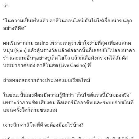
ว่า
“ในความเป็นจริงแล้ว คาสิโนออนไลน์ มันไม่ใช่เรื่องน่าขนลุก
อย่างที่คิด”
ผมเริ่มจากเกม casino เพราะเหตุว่าเข้าใจง่ายที่สุด เพียงแค่กด
หมุน (Spin) แล้วลุ้นรางวัล แล้วต่อจากนั้นก็เลยขยับไปลองบาคา
ร่า และเกมอื่นๆอย่างรูเล็ต ไฮโล แล้วก็เสือมังกร จนได้สัมผัส
บรรยากาศของ คาสิโนสด (Live Casino) ที่
ถ่ายทอดสดจากต่างประเทศแบบเรียลไทม์
ในขณะนั้นเองที่ผมมีความรู้สึกว่า “เว็บไซต์แห่งนี้มันของจริง”
เพราะว่าภาพชัด เสียงคม ดีลเลอร์มืออาชีพ และระบบจ่ายเงินที่
แม่นครั้งใดก็ตามชนะเกม
เจาะลึก คาสิโน ที่ดี จะต้องมีอะไรบ้าง?