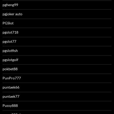
pgheng99
pgjoker auto
PGSlot
pgslot718
pgslot77
pgslotfish
pgslotgolf
pokbet88
PunPro777
puntaek66
puntaek77
Pussy888