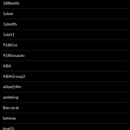
188betth
1xbet
1xbetth
1xbit1
918Kiss
918kissauto
ABA
ABAGroup2
allbet24hr
ambking
Baccarat
betway
bng55