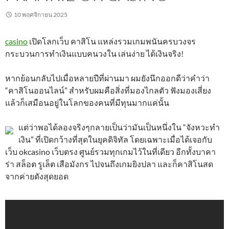
10 พฤศจิกายน 2025
casino
เปิดโลกเว็บ คาสิโน แหล่งรวมเกมพนันครบวงจร
กระบวนการทำเงินแบบคนวงใน เล่นง่าย ได้เงินจริง!
หากย้อนกลับไปเมื่อหลายปีที่ผ่านมา ผมยังนึกออกดีว่าคำว่า
“คาสิโนออนไลน์” สำหรับผมคือสิ่งที่มองไกลตัว ฟังมองเสี่ยง
แล้วก็เสมือนอยู่ในโลกของคนที่มีทุนมากแค่นั้น
แต่ว่าพอได้ลองจริงๆกลายเป็นว่ามันเป็นหนึ่งใน “จังหวะทำ
เงิน” ที่เปิดกว้างที่สุดในยุคดิจิทัล โดยเฉพาะเมื่อได้เจอกับ
เว็บ okcasino เว็บตรง ศูนย์รวมทุกเกมไว้ในที่เดียว อีกทั้งบาคา
ร่า สล็อต รูเล็ต เสือมังกร ไปจนถึงเกมยิงปลา และก็คาสิโนสด
จากค่ายดังสุดยอด