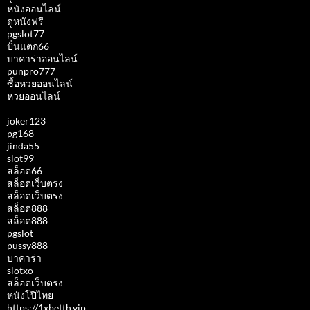
หนังออนไลน์
ดูหนังฟรี
pgslot77
ปั่นแตก66
บาคาร่าออนไลน์
punpro777
ซื้อหวยออนไลน์
หวยออนไลน์
joker123
pg168
jinda55
slot99
สล็อต66
สล็อตเว็บตรง
สล็อตเว็บตรง
สล็อต888
สล็อต888
pgslot
pussy888
บาคาร่า
slotxo
สล็อตเว็บตรง
หนังโป๊ไทย
https://1xbetth.vip