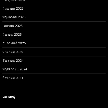
มิถุนายน 2025
พฤษภาคม 2025
เมษายน 2025
มีนาคม 2025
กุมภาพันธ์ 2025
มกราคม 2025
ธันวาคม 2024
พฤศจิกายน 2024
สิงหาคม 2024
หมวดหมู่