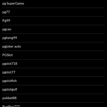
pg SuperGame
pg77
Pg99
pgceo
pgheng99
pgjoker auto
PGSlot
pgslot718
pgslot77
pgslotfish
pgslotgolf
pokbet88
PunPro777