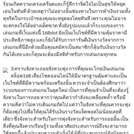
ร้อนเกิดความเคร่งเครียดและก็รู้สึกว่าจิตใจไม่เป็นสุขให้หยุด
เล่นในทันที ด้วยเหตุว่าไม่อย่างนั้นช่องทางในการทำเงินรวมทั้ง
ทุจริตในกระเป๋าของคุณจะหยุดลงโดยทันที เพราะคุณไม่อาจ
จะตกลงใจได้อย่างเด็ดขาด ทั้งยังรูปแบบแล้วก็ระบบของการ
เล่นเกมที่เว็บแห่งนี้ 168slot ยังเป็นเว็บไซต์ที่มีความคุ้มราคามี
ประสิทธิภาพสูง และก็ยังได้รับการการันตีเงินรางวัลจากการ
เล่นเกมที่นี่อีกด้วยเมื่อคุณสมัครเป็นสมาชิกก็ลุ้นรับเงินรางวัล
กันได้เลย และก็คุณจะต้องมีสติสำหรับการเล่นเกมทุกหน
3.ทราบจังหวะถอยจังหวะพุ่ง การที่คุณจะโกยเงินเล่นเกม
สล็อต168 เสี่ยงโชคออนไลน์ให้มีมาตรฐานคุ้มค่าและเป็น
เว็บไซต์ที่ดีมีความพร้อมเพรียงนั้น ควรจะจำเป็นต้องศึกษาว่า
ระบบของการเล่นเกมในยุคใหม่ เป็นการที่คุณจำเป็นที่จะต้องรู้
จังหวะในการถอย หากว่าคุณคิดว่ากำลังจะเพลี่ยงพล้ำ หรือมี
ความคิดว่าไม่ควรเดินเกมถัดไป แต่ว่าในจังหวะที่คุณควรจะพุ่ง
ก็ต้องพุ่งไปเพื่อให้คุณได้รับเงินรางวัลแจ็คพอตไม่น้อยเลยที
เดียว ซึ่งจังหวะสำหรับในการพุ่งจังหวะสำหรับการถอยนั้น เป็น
สิ่งที่คุณจึงควรเรียนรู้รวมทั้งอาศัยประสบการณ์ถึงจะสามารถ
ใช้สูตรนี้แล้วประสบความสำเร็จได้ ผู้ที่ประสบการณ์ยังน้อยเรา