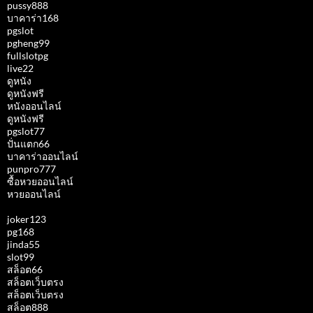
pussy888
บาคาร่า168
pgslot
pgheng99
fullslotpg
live22
ดูหนัง
ดูหนังฟรี
หนังออนไลน์
ดูหนังฟรี
pgslot77
ปั่นแตก66
บาคาร่าออนไลน์
punpro777
ซื้อหวยออนไลน์
หวยออนไลน์
joker123
pg168
jinda55
slot99
สล็อต66
สล็อตเว็บตรง
สล็อตเว็บตรง
สล็อต888