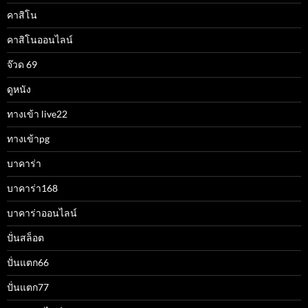
คาสิโน
คาสิโนออนไลน์
จ๊วด 69
ดูหนัง
ทางเข้า live22
ทางเข้าpg
บาคาร่า
บาคาร่า168
บาคาร่าออนไลน์
ปั่นสล็อต
ปั่นแตก66
ปั่นแตก77