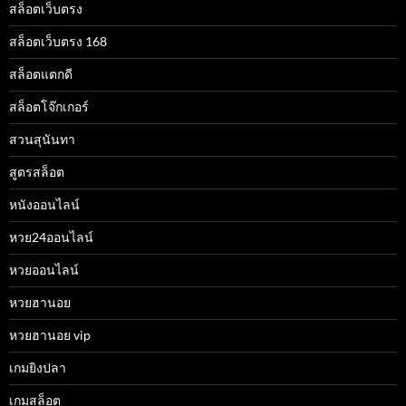
สล็อตเว็บตรง
สล็อตเว็บตรง 168
สล็อตแตกดี
สล็อตโจ๊กเกอร์
สวนสุนันทา
สูตรสล็อต
หนังออนไลน์
หวย24ออนไลน์
หวยออนไลน์
หวยฮานอย
หวยฮานอย vip
เกมยิงปลา
เกมสล็อต