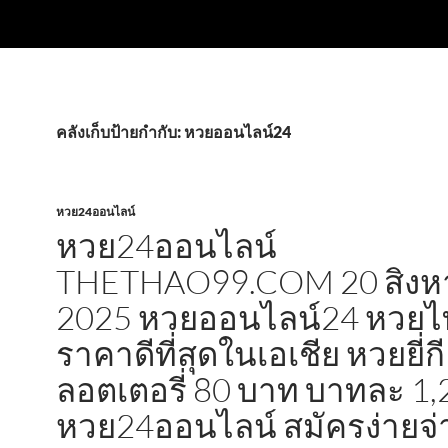
คลังเก็บป้ายกำกับ: หวยออนไลน์24
หวย24ออนไลน์
หวย24ออนไลน์
THETHAO99.COM 20 สิง
2025 หวยออนไลน์24 หวยไ
ราคาดีที่สุดในเอเชีย หวยยี่กี
ลอตเตอรี่ 80 บาท บาทละ 1,
หวย24ออนไลน์ สมัครง่ายจ่