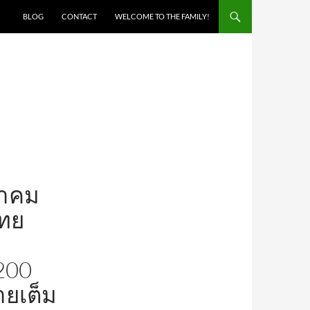
ข้ามไปยังเนื้อหา
BLOG
CONTACT
WELCOME TO THE FAMILY!
หาคม
ทย
200
ายเต็ม