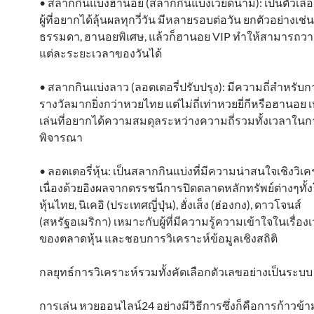
• สลากกินแบ่งฮานอย (สลากกินแบ่งเวียดนาม): เป็นตัวเลือก
ผู้ที่อยากได้ลุ้นผลทุกวี่วัน มีหลายรอบต่อวัน ยกตัวอย่างเช
ธรรมดา, ฮานอยพิเศษ, แล้วก็ฮานอย VIP ทำให้สามารถว
แต่ละระยะเวลาของวันได้
• สลากกินแบ่งลาว (ลอตเตอรี่ปรับปรุง): มีความถี่สำหรับ
รางวัลมากยิ่งกว่าหวยไทย แต่ไม่ถี่เท่าหวยยี่กีหรือฮานอย เ
เล่นที่อยากได้ความสมดุลระหว่างความถี่รวมทั้งเวลาในก
พิจารณา
• ลอตเตอรี่หุ้น: เป็นสลากกินแบ่งที่มีความน่าสนใจเชิงวิเค
เนื่องด้วยอิงผลจากดรรชนีการปิดตลาดหลักทรัพย์ต่างๆทั้ง
หุ้นไทย, นิเคอิ (ประเทศญี่ปุ่น), ฮั่งเส็ง (ฮ่องกง), ดาวโจนส์
(สหรัฐอเมริกา) เหมาะกับผู้ที่มีความรู้ความเข้าใจในเรื่อง
ของตลาดหุ้น และชอบการวิเคราะห์ข้อมูลเชิงสถิติ
กลยุทธ์การวิเคราะห์รวมทั้งคัดเลือกตัวเลขอย่างเป็นระบบ
การเล่น หวยออนไลน์24 อย่างมีวิธีการซึ่งก็คือการก้าวข้