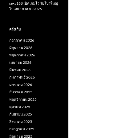
sexy168 เปิดเกมไว รับโปรใหญ่
ไปเลย 18 AUG 2026
คลังเก็บ
กรกฎาคม 2026
มิถุนายน 2026
พฤษภาคม 2026
เมษายน 2026
มีนาคม 2026
กุมภาพันธ์ 2026
มกราคม 2026
ธันวาคม 2025
พฤศจิกายน 2025
ตุลาคม 2025
กันยายน 2025
สิงหาคม 2025
กรกฎาคม 2025
มิถุนายน 2025