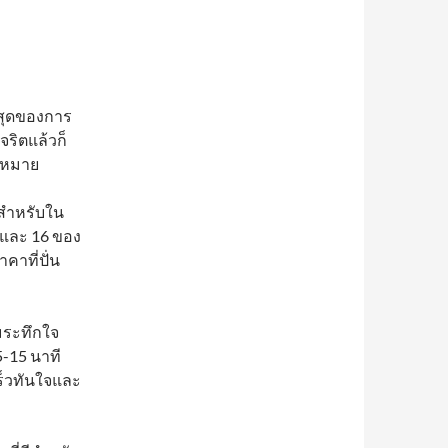
่สุดของการ
ริตแล้วก็
าหมาย
่สำหรับใน
1 และ 16 ของ
คาที่ปั่น
ามระทึกใจ
-15 นาที
ร็วทันใจและ