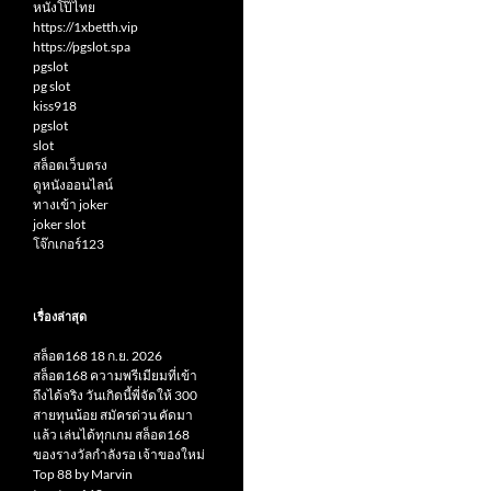
หนังโป๊ไทย
https://1xbetth.vip
https://pgslot.spa
pgslot
pg slot
kiss918
pgslot
slot
สล็อตเว็บตรง
ดูหนังออนไลน์
ทางเข้า joker
joker slot
โจ๊กเกอร์123
เรื่องล่าสุด
สล็อต168 18 ก.ย. 2026
สล็อต168 ความพรีเมียมที่เข้า
ถึงได้จริง วันเกิดนี้พี่จัดให้ 300
สายทุนน้อย สมัครด่วน คัดมา
แล้ว เล่นได้ทุกเกม สล็อต168
ของรางวัลกำลังรอ เจ้าของใหม่
Top 88 by Marvin