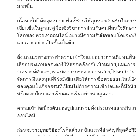
มากขึ้น
เนื้อหานี้มิได้มีจุดหมายเพื่อชี้ชวนให้ลุ่มหลงสำหรับในการ
เขียนขึ้นในฐานะคู่มือเชิงวิชาการสำหรับคนที่สนใจศึกษารว
โลกของ หวย24ออนไลน์ อย่างมีความรับผิดชอบ โดยจะพรี
แนวทางอย่างเป็นขั้นเป็นต้น
ตั้งแต่แนวทางการทำความเข้าใจแบบอย่างการเดิมพันพื้น
เลือกประเภทลอตเตอรี่ให้สอดคล้องกับเป้าหมาย, แผนกา
วิเคราะห์ตัวเลข, เทคนิคการกระจายการเสี่ยง, ไปจนถึงวิธ
จัดการเงินลงทุนที่จีรังยั่งยืน เพื่อให้การ ซื้อหวยออนไลน์ 2
ของคุณเป็นกิจกรรมที่เปี่ยมไปด้วยความเข้าใจและก็มีวินัย ส
พร้อมจะศึกษาเล่าเรียนและเริ่มอย่างชาญฉลาด
ความเข้าใจเบื้องต้นของรูปแบบรวมทั้งประเภทสลากกินแ
ออนไลน์
ก่อนจะวางยุทธวิธีอะไรก็แล้วแต่ขั้นแรกที่สำคัญที่สุดคือวิ