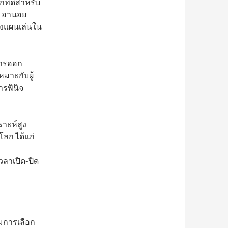
ที่ดีสำหรับ
่น ฮานอย
างแผนเล่นใน
การออก
หมาะกับผู้
ารพินิจ
ราะห์สูง
โลก ได้แก่
เวลาเปิด-ปิด
ามการเลือก