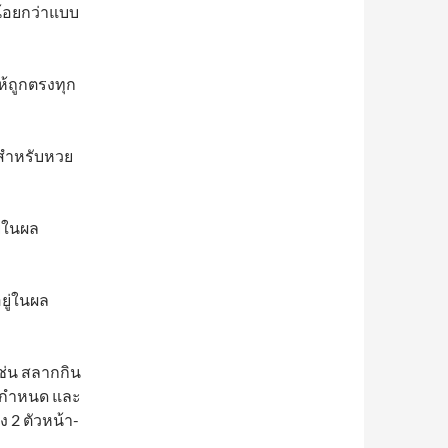
น้อยกว่าแบบ
ห้ถูกตรงทุก
(สำหรับหวย
ู่ในผล
ยู่ในผล
เช่น สลากกิน
ี่กำหนด และ
ง 2 ตัวหน้า-