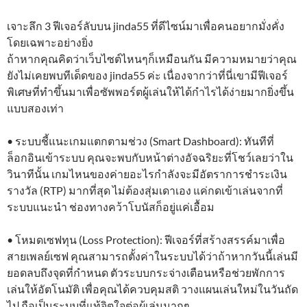
เจาะลึก 3 ฟีเจอร์ลับบน jinda55 ที่ดีไซน์มาเพื่อคนอยากมั่งคั่ง
โดยเฉพาะอย่างยิ่ง
ถ้าหากคุณคิดว่าเว็บไซต์ไหนๆก็เหมือนกัน มีความหมายว่าคุณ
ยังไม่เคยพบทีเด็ดของ jinda55 ค่ะ เนื่องจากว่าที่นี่เขามีฟีเจอร์
พิเศษที่ทำขึ้นมาเพื่อซัพพอร์ตผู้เล่นให้ได้กำไรได้ง่ายมากยิ่งขึ้น
แบบสองเท่า
• ระบบชี้แนะเกมแตกตามช่วง (Smart Dashboard): ทันทีที่
ล็อกอินเข้าระบบ คุณจะพบกับหน้าต่างอัจฉริยะที่โชว์เลยว่าใน
วินาทีนั้น เกมไหนของค่ายอะไรกำลังจะมีอัตราการชำระเงิน
รางวัล (RTP) มากที่สุด ไม่ต้องสุ่มเดาเอง แค่กดเข้าเล่นจากที่
ระบบแนะนำ ช่องทางคว้าโบนัสก็อยู่แค่เอื้อม
• โหมดเซฟทุน (Loss Protection): ฟีเจอร์ที่สร้างสรรค์มาเพื่อ
สายเพลย์เซฟ คุณสามารถตั้งค่าในระบบได้ว่าถ้าหากวันนี้เล่นมี
ยอดลบถึงจุดที่กำหนด ตัวระบบกระจ่างเตือนหรือช่วยพักการ
เล่นให้อัตโนมัติ เพื่อคุณได้ควบคุมสติ วางแผนเล่นใหม่ในวันถัด
ไป ถือเป็นระบบที่แท้จิตใจต่อผู้เล่นมากๆ