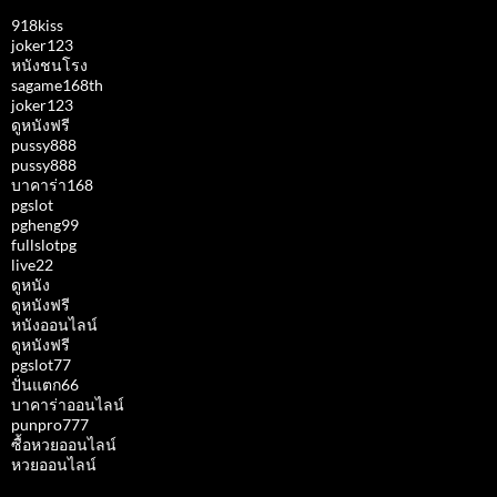
918kiss
joker123
หนังชนโรง
sagame168th
joker123
ดูหนังฟรี
pussy888
pussy888
บาคาร่า168
pgslot
pgheng99
fullslotpg
live22
ดูหนัง
ดูหนังฟรี
หนังออนไลน์
ดูหนังฟรี
pgslot77
ปั่นแตก66
บาคาร่าออนไลน์
punpro777
ซื้อหวยออนไลน์
หวยออนไลน์