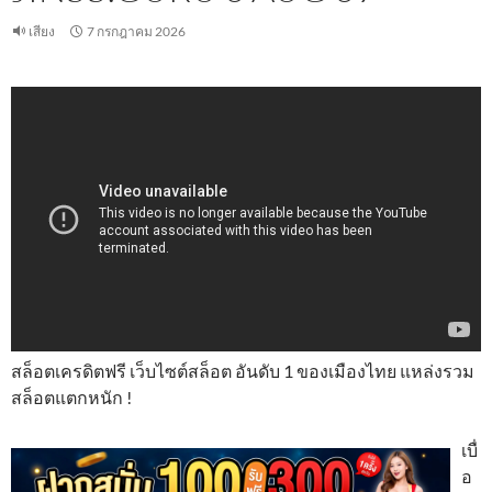
เสียง
7 กรกฎาคม 2026
สล็อตเครดิตฟรี เว็บไซต์สล็อต อันดับ 1 ของเมืองไทย แหล่งรวม
สล็อตแตกหนัก !
เบื่
อ