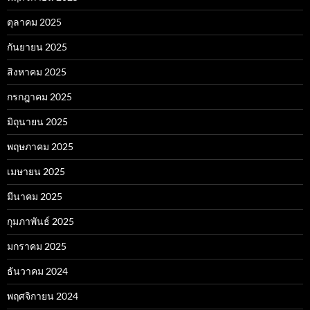
ตุลาคม 2025
กันยายน 2025
สิงหาคม 2025
กรกฎาคม 2025
มิถุนายน 2025
พฤษภาคม 2025
เมษายน 2025
มีนาคม 2025
กุมภาพันธ์ 2025
มกราคม 2025
ธันวาคม 2024
พฤศจิกายน 2024