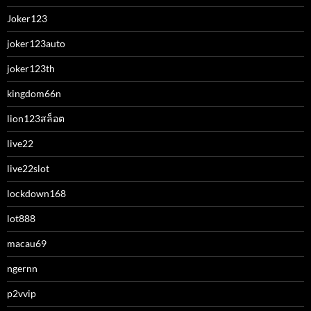
Joker123
joker123auto
joker123th
kingdom66n
lion123สล็อต
live22
live22slot
lockdown168
lot888
macau69
ngernn
p2vvip