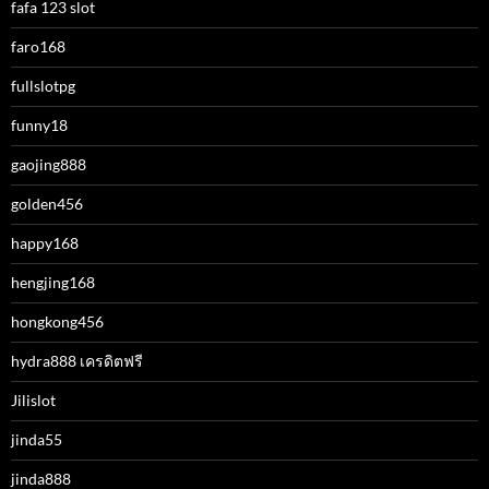
fafa 123 slot
faro168
fullslotpg
funny18
gaojing888
golden456
happy168
hengjing168
hongkong456
hydra888 เครดิตฟรี
Jilislot
jinda55
jinda888