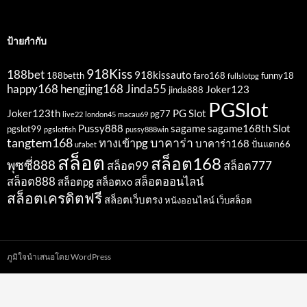
ป้ายกำกับ
918Kiss
188bet
918kissauto
188betth
faro168
funny18
fullslotpg
happy168
hengjing168
Jinda55
Joker123
jinda888
PGSlot
Joker123th
PG Slot
pg77
live22
london45
macau69
Pussy888
sagame
sagame168th
Slot
pgslot99
pgslotfish
pussy888win
tangtem168
บาคาร่า
ทางเข้าpg
บาคาร่า168
ปั่นแตก66
ufabet
สล็อต
สล็อต168
พุซซี่888
สล็อต99
สล็อต777
สล็อต888
สล็อตออนไลน์
สล็อตpg
สล็อตxo
สล็อตเครดิตฟรี
สล็อตเว็บตรง
หนังออนไลน์
เว็บสล็อต
ภูมิใจนำเสนอโดย WordPress