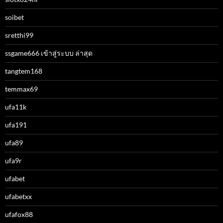
soibet
sretthi99
ssgame666 เข้าสู่ระบบ ล่าสุด
tangtem168
temmax69
ufa11k
ufa191
ufa89
ufa9r
ufabet
ufabetxx
ufafox88