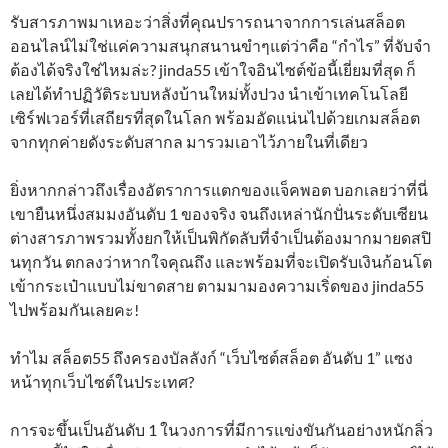
รับสารภาพมาเหอะว่าสิ่งที่คุณปรารถนาจากการเล่นสล็อต
ออนไลน์ไม่ใช่แค่ความสนุกสนานขำๆแต่ว่าคือ “กำไร” ที่จับจำ
ต้องได้จริงใช่ไหมล่ะ? jinda55 เข้าใจอินไซต์ข้อนี้เยี่ยมที่สุด ก็
เลยได้ทำปฏิวัติระบบหลังบ้านใหม่ทั้งปวง นำเข้าเทคโนโลยี
เซิร์ฟเวอร์ที่เสถียรที่สุดในโลก พร้อมอัดแน่นไปด้วยเกมสล็อต
จากทุกค่ายดังระดับสากล มารวมเอาไว้ภายในที่เดียว
ยิ่งหากกล่าวถึงเรื่องอัตราการแตกของแจ็คพอต บอกเลยว่าที่นี่
เขายืนหนึ่งสมมงอันดับ 1 ของจริง จนถึงเหล่านักปั่นระดับเซียน
ต่างสารภาพรวมทั้งยกให้เป็นพิกัดลับที่จำเป็นต้องมากมายดสปิ
นทุกวัน ตกลงว่าหากใจคุณถึง และพร้อมที่จะเปิดรับเงินก้อนโต
เข้ากระเป๋าแบบไม่ขาดสาย ตามมามองความเริ่ดของ jinda55
ไปพร้อมกันเลยคะ!
ทำไม สล็อต55 ถึงครองบัลลังก์ “เว็บไซต์สล็อต อันดับ 1” แซง
หน้าทุกเว็บไซต์ในประเทศ?
การจะขึ้นเป็นอันดับ 1 ในวงการที่มีการแข่งขันกันอย่างหนักลิ่ว