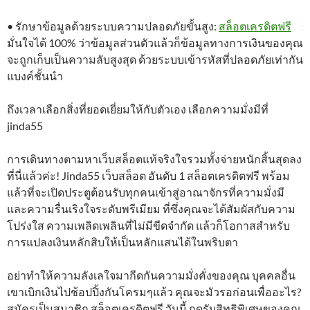
• รักษาข้อมูลด้วยระบบความปลอดภัยขั้นสูง:
สล็อตเครดิตฟรี
มั่นใจได้ 100% ว่าข้อมูลส่วนตัวแล้วก็ข้อมูลทางการเงินของคุณ
จะถูกเก็บเป็นความลับสูงสุด ด้วยระบบเข้ารหัสที่ปลอดภัยเท่ากัน
แบงค์ชั้นนำ
ถึงเวลาเลือกสิ่งที่ยอดเยี่ยมให้กับตัวเอง เลือกความมั่งมีที่
jinda55
การเดินทางตามหาเว็บสล็อตแท้จริงใจรวมทั้งจ่ายหนักสิ้นสุดลง
ที่นี่แล้วค่ะ! Jinda55 เว็บสล็อต อันดับ 1 สล็อตเครดิตฟรี พร้อม
แล้วที่จะเปิดประตูต้อนรับทุกคนเข้าสู่อาณาจักรที่ความมั่งมี
และความรื่นเริงใจระดับพรีเมียม ที่ซึ่งคุณจะได้สัมผัสกับความ
โปร่งใส ความเพลิดเพลินที่ไม่มีขีดจำกัด แล้วก็โอกาสสำหรับ
การแปลงเงินหลักสิบให้เป็นหลักแสนได้ในพริบตา
อย่าทำให้ความลังเลใจมากีดกันความมั่งคั่งของคุณ บุคคลอื่น
เขาเบิกเงินไปช้อปปิ้งกันโครมๆแล้ว คุณจะมัวรอก่อนเพื่ออะไร?
สมัครเป็นสมาชิก สล็อตเครดิตฟรี วันนี้ กดรับสิทธิพิเศษของคุณ