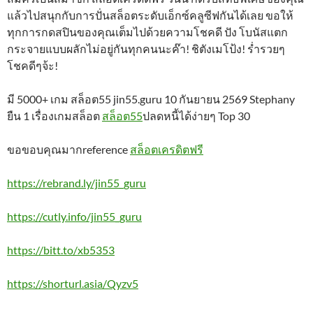
แล้วไปสนุกกับการปั่นสล็อตระดับเอ็กซ์คลูซีฟกันได้เลย ขอให้
ทุกการกดสปินของคุณเต็มไปด้วยความโชคดี ปัง โบนัสแตก
กระจายแบบผลักไม่อยู่กันทุกคนนะค๊า! ชิตังเมโป้ง! ร่ำรวยๆ
โชคดีๆจ้ะ!
มี 5000+ เกม สล็อต55 jin55.guru 10 กันยายน 2569 Stephany
ยืน 1 เรื่องเกมสล็อต
สล็อต55
ปลดหนี้ได้ง่ายๆ Top 30
ขอขอบคุณมากreference
สล็อตเครดิตฟรี
https://rebrand.ly/jin55_guru
https://cutly.info/jin55_guru
https://bitt.to/xb5353
https://shorturl.asia/Qyzv5