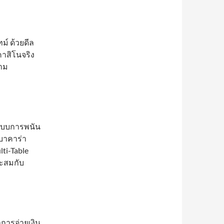
์ ด้วยดีล
าสิโนจริง
วาม
้นแบบการพนัน
 บาคาร่า
ti-Table
าะสมกับ
าการจ่ายเงิน