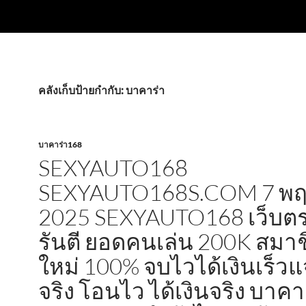
คลังเก็บป้ายกำกับ: บาคาร่า
บาคาร่า168
SEXYAUTO168
SEXYAUTO168S.COM 7 พฤ
2025 SEXYAUTO168 เว็บตร
รันตี ยอดคนเล่น 200K สมาช
ใหม่ 100% จบไวได้เงินเร็ว
จริง โอนไว ได้เงินจริง บาคา