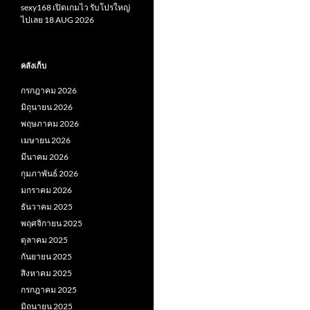
sexy168 เปิดเกมไว รับโปรใหญ่
ไปเลย 18 AUG 2026
คลังเก็บ
กรกฎาคม 2026
มิถุนายน 2026
พฤษภาคม 2026
เมษายน 2026
มีนาคม 2026
กุมภาพันธ์ 2026
มกราคม 2026
ธันวาคม 2025
พฤศจิกายน 2025
ตุลาคม 2025
กันยายน 2025
สิงหาคม 2025
กรกฎาคม 2025
มิถุนายน 2025