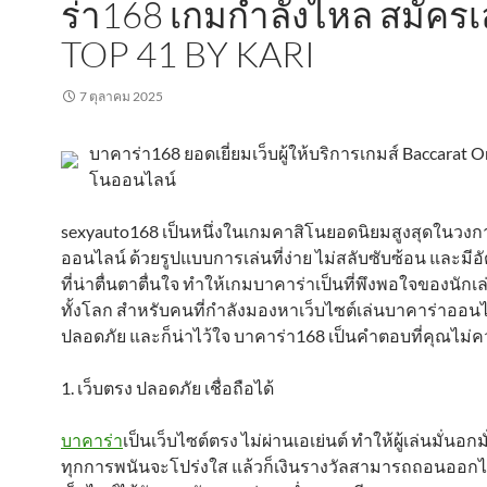
ร่า168 เกมกำลังไหล สมัคร
TOP 41 BY KARI
7 ตุลาคม 2025
บาคาร่า168 ยอดเยี่ยมเว็บผู้ให้บริการเกมส์ Baccarat O
โนออนไลน์
sexyauto168 เป็นหนึ่งในเกมคาสิโนยอดนิยมสูงสุดในวง
ออนไลน์ ด้วยรูปแบบการเล่นที่ง่าย ไม่สลับซับซ้อน และมี
ที่น่าตื่นตาตื่นใจ ทำให้เกมบาคาร่าเป็นที่พึงพอใจของนัก
ทั้งโลก สำหรับคนที่กำลังมองหาเว็บไซต์เล่นบาคาร่าออนไ
ปลอดภัย และก็น่าไว้ใจ บาคาร่า168 เป็นคำตอบที่คุณไม่
1. เว็บตรง ปลอดภัย เชื่อถือได้
บาคาร่า
เป็นเว็บไซต์ตรง ไม่ผ่านเอเย่นต์ ทำให้ผู้เล่นมั่นอกม
ทุกการพนันจะโปร่งใส แล้วก็เงินรางวัลสามารถถอนออกได