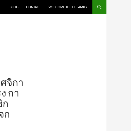
ข้ามไปยังเนื้อหา
BLOG
CONTACT
WELCOME TO THE FAMILY!
ศจิกา
ง กา
ิก
แจก