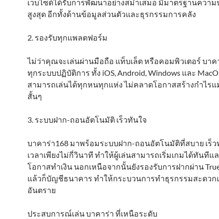
เว็บไซต์ได้รับการพัฒนาอย่างสม่ำเสมอ มีมาตรฐานความ
สูงสุด อีกทั้งด้านข้อมูลส่วนตัวและธุรกรรมการคลัง
2. รองรับทุกแพลตฟอร์ม
ไม่ว่าคุณจะเล่นผ่านมือถือ แท็บเล็ต หรือคอมพิวเตอร์ บาค
ทุกระบบปฏิบัติการ ทั้ง iOS, Android, Windows และ Mac
สามารถเล่นได้ทุกหนทุกแห่ง ไม่คลาดโอกาสสร้างกำไร
สั้นๆ
3. ระบบฝาก-ถอนอัตโนมัติ เร็วทันใจ
บาคาร่า168 มาพร้อมระบบฝาก-ถอนอัตโนมัติที่สบาย เร็วท
เวลาเพียงไม่กี่วินาที ทำให้ผู้เล่นสามารถเริ่มเกมได้ทันทีแล
โอกาสทำเงิน นอกเหนือจากนั้นยังรองรับการฝากผ่าน True
แล้วก็บัญชีธนาคาร ทำให้กระบวนการทำธุรกรรมสะดวกแล
อันตราย
ประสบการณ์เล่น บาคาร่า ที่เหนือระดับ