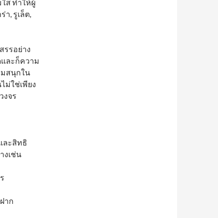
ส ทำให้ผู้
า, รูเล็ต,
ดสรรอย่าง
นัดและก็ความ
ามสนุกใน
ไม่ใช่เพียง
บวงจร
และสิทธิ
างเช่น
คร
่ฝาก