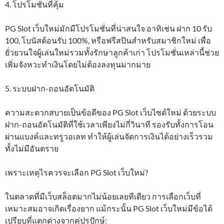
4. โปรโมชั่นที่คุ้ม
PG Slot เว็บใหม่มักมีโปรโมชั่นที่น่าสนใจ อาทิเช่น ฝาก 10 รับ
100, โบนัสต้อนรับ 100%, หรือฟรีสปินสำหรับสมาชิกใหม่ เพื่อ
ยั่วยวนใจผู้เล่นใหม่รวมทั้งรักษาลูกค้าเก่า โปรโมชั่นเหล่านี้ช่วย
เพิ่มจังหวะทำเงินโดยไม่ต้องลงทุนมากมาย
5. ระบบฝาก-ถอนอัตโนมัติ
ความสะดวกสบายเป็นข้อดีของ PG Slot เว็บไซต์ใหม่ ด้วยระบบ
ฝาก-ถอนอัตโนมัติที่ใช้เวลาเพียงไม่กี่วินาที รองรับทั้งการโอน
ผ่านแบงค์และทรูวอเลท ทำให้ผู้เล่นจัดการเงินได้อย่างเร็วรวม
ทั้งไม่มีอันตราย
เพราะเหตุไรควรจะเลือก PG Slot เว็บใหม่?
ในตลาดที่มีเว็บสล็อตมากไม่น้อยเลยทีเดียว การเลือกเว็บที่
เหมาะสมอาจเกิดเรื่องยาก แม้กระนั้น PG Slot เว็บใหม่มีข้อได้
เปรียบที่แตกต่างจากคู่ปรปักษ์: