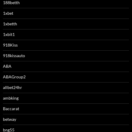
188betth
1xbet
1xbetth
1xbit1
918Kiss
918kissauto
ABA
ABAGroup2
allbet24hr
ambking
Baccarat
betway
bng55