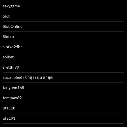
sexygame
Slot
Slot Online
Slotxo
slotxo24hr
soibet
sretthi99
ssgame666 เข้าสู่ระบบ ล่าสุด
tangtem168
temmax69
ufa11k
ufa191