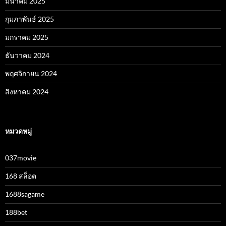
มีนาคม 2025
กุมภาพันธ์ 2025
มกราคม 2025
ธันวาคม 2024
พฤศจิกายน 2024
สิงหาคม 2024
หมวดหมู่
037movie
168 สล็อต
1688sagame
188bet