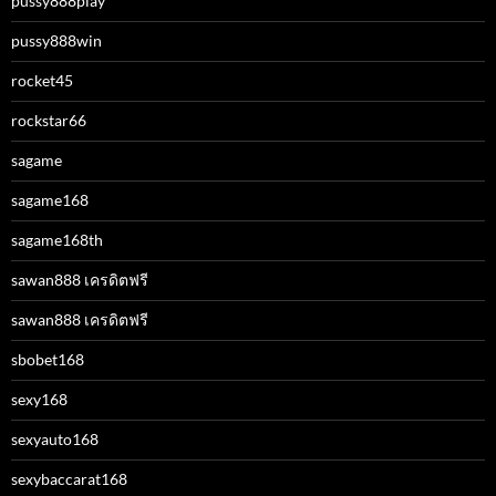
pussy888play
pussy888win
rocket45
rockstar66
sagame
sagame168
sagame168th
sawan888 เครดิตฟรี
sawan888 เครดิตฟรี
sbobet168
sexy168
sexyauto168
sexybaccarat168