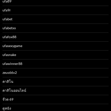
ufa89
ufa9r
ufabet
ufabetxx
ufafox88
ufasexygame
ufasnake
ufawinner88
zeus66v2
คาสิโน
คาสิโนออนไลน์
จ๊วด 69
ดูหนัง