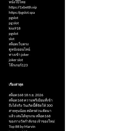
หนังโป๊ไทย
https://1xbetth.vip
https://pgslot.spa
pgslot
pg slot
kiss918
pgslot
slot
สล็อตเว็บตรง
ดูหนังออนไลน์
ทางเข้า joker
joker slot
โจ๊กเกอร์123
เรื่องล่าสุด
สล็อต168 18 ก.ย. 2026
สล็อต168 ความพรีเมียมที่เข้า
ถึงได้จริง วันเกิดนี้พี่จัดให้ 300
สายทุนน้อย สมัครด่วน คัดมา
แล้ว เล่นได้ทุกเกม สล็อต168
ของรางวัลกำลังรอ เจ้าของใหม่
Top 88 by Marvin