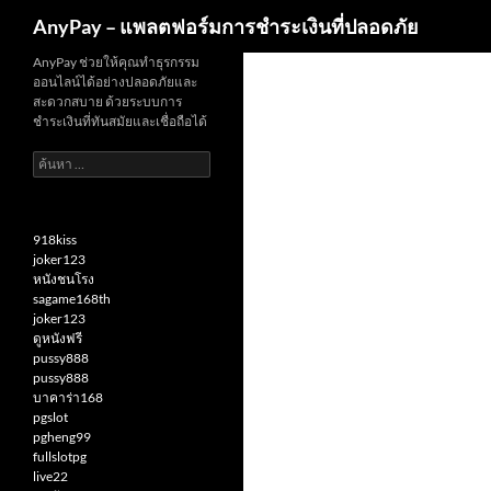
ค้นหา
AnyPay – แพลตฟอร์มการชำระเงินที่ปลอดภัย
AnyPay ช่วยให้คุณทำธุรกรรม
ออนไลน์ได้อย่างปลอดภัยและ
สะดวกสบาย ด้วยระบบการ
ชำระเงินที่ทันสมัยและเชื่อถือได้
ค้นหา
สำหรับ:
918kiss
joker123
หนังชนโรง
sagame168th
joker123
ดูหนังฟรี
pussy888
pussy888
บาคาร่า168
pgslot
pgheng99
fullslotpg
live22