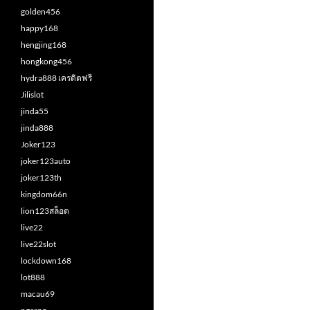
golden456
happy168
hengjing168
hongkong456
hydra888 เครดิตฟรี
Jilislot
jinda55
jinda888
Joker123
joker123auto
joker123th
kingdom66n
lion123สล็อต
live22
live22slot
lockdown168
lot888
macau69