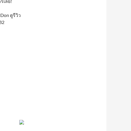
ครเลย!
on ดูรีวิว
 82