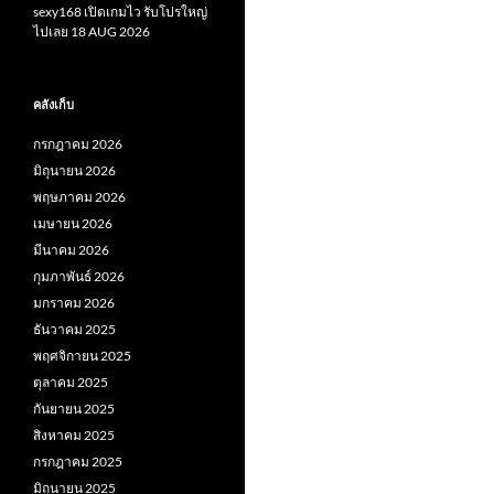
sexy168 เปิดเกมไว รับโปรใหญ่
ไปเลย 18 AUG 2026
คลังเก็บ
กรกฎาคม 2026
มิถุนายน 2026
พฤษภาคม 2026
เมษายน 2026
มีนาคม 2026
กุมภาพันธ์ 2026
มกราคม 2026
ธันวาคม 2025
พฤศจิกายน 2025
ตุลาคม 2025
กันยายน 2025
สิงหาคม 2025
กรกฎาคม 2025
มิถุนายน 2025