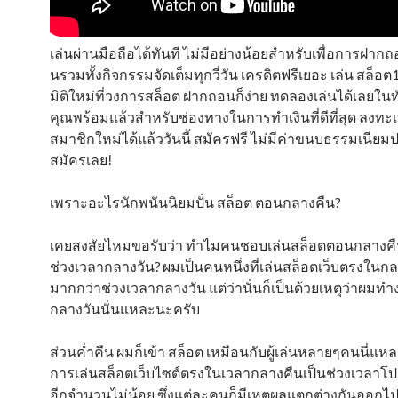
เล่นผ่านมือถือได้ทันที ไม่มีอย่างน้อยสำหรับเพื่อการฝากถ
นรวมทั้งกิจกรรมจัดเต็มทุกวี่วัน เครดิตฟรีเยอะ เล่น สล็อต
มิติใหม่ที่วงการสล็อต ฝากถอนก็ง่าย ทดลองเล่นได้เลยในท
คุณพร้อมแล้วสำหรับช่องทางในการทำเงินที่ดีที่สุด ลงทะ
สมาชิกใหม่ได้แล้ววันนี้ สมัครฟรี ไม่มีค่าขนบธรรมเนียม
สมัครเลย!
เพราะอะไรนักพนันนิยมปั่น สล็อต ตอนกลางคืน?
เคยสงสัยไหมขอรับว่า ทำไมคนชอบเล่นสล็อตตอนกลางค
ช่วงเวลากลางวัน? ผมเป็นคนหนึ่งที่เล่นสล็อตเว็บตรงในก
มากกว่าช่วงเวลากลางวัน แต่ว่านั่นก็เป็นด้วยเหตุว่าผม
กลางวันนั่นแหละนะครับ
ส่วนค่ำคืน ผมก็เข้า สล็อต เหมือนกับผู้เล่นหลายๆคนนี่แห
การเล่นสล็อตเว็บไซต์ตรงในเวลากลางคืนเป็นช่วงเวลา
อีกจำนวนไม่น้อย ซึ่งแต่ละคนก็มีเหตุผลแตกต่างกันออกไป 