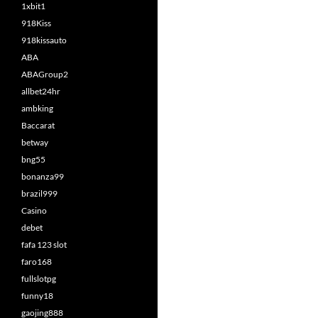
1xbit1
918Kiss
918kissauto
ABA
ABAGroup2
allbet24hr
ambking
Baccarat
betway
bng55
bonanza99
brazil999
Casino
debet
fafa 123 slot
faro168
fullslotpg
funny18
gaojing888