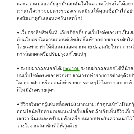
และความปลอดภัยสูง มั่นอกมั่นใจในความโปร่งใสได้อย่า
เราแน่ใจว่า ระบบต่างๆของเราจะมีผลให้คุณเชื่อมั่นได้อย่
สงสัย มาดูกันเลยนะครับ เลทโก!
• เว็บตรงลิขสิทธิ์แท้: เกียรติศักดิ์ของเว็บไซต์ของเราเป็น 
เป็นเว็บตรงไม่ผ่านเอเย่นต์ ลิขสิทธิ์แท้จากค่ายเกมระดั
โดยเฉพาะ ทำให้มีเกมสล็อตมากมาย ปลอดภัยในทุกการเดิ
การล็อกผลหรือปรับปรุงแก้ไขแน่ๆ
• ระบบฝากถอนออโต้:
faro168
ระบบฝากถอนออโต้ที่นำสมัยท
บนเว็บไซต์ตรงของพวกเรา สามารถทำรายการต่างๆด้วยตั
ไม่ว่าจะฝากหรือถอนก็ทำรายการต่างๆได้ไม่ยาก สบาย เร็
ก็ไม่มีอันตรายสุดๆ
• รีวิวจริงจากผู้เล่น สล็อต168 มากมาย: ถ้าคุณเข้าไปในกร
ออนไลน์หรือตามเพจแนะนำเว็บสล็อต ถ้าเกิดเห็นรีวิวเกี่ย
เลยว่า นั่นแหละครับผมคือเครื่องหมายประกันความน่าไ
วางใจจากสมาชิกที่ดีที่สุดด้วย