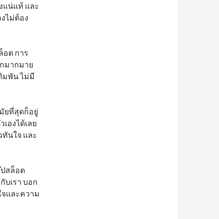
งแน่แท้ และ
างไม่ต้อง
สล็อต การ
บโลกมากมาย
มพัน ไม่มี
ี่สุดก็อยู่
วเองได้เลย
วทันใจ และ
ุ๊ปสล็อต
วกับเรา บอก
ว้ใจและความ