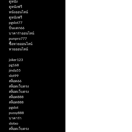
ดูหนัง
ดูหนังฟรี
หนังออนไลน์
ดูหนังฟรี
pgslot77
ปั่นแตก66
บาคาร่าออนไลน์
punpro777
ซื้อหวยออนไลน์
หวยออนไลน์
joker123
pg168
jinda55
slot99
สล็อต66
สล็อตเว็บตรง
สล็อตเว็บตรง
สล็อต888
สล็อต888
pgslot
pussy888
บาคาร่า
slotxo
สล็อตเว็บตรง