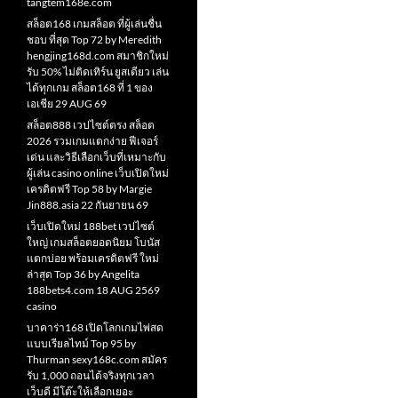
tangtem168e.com
สล็อต168 เกมสล็อต ที่ผู้เล่นชื่น
ชอบ ที่สุด Top 72 by Meredith
hengjing168d.com สมาชิกใหม่
รับ 50% ไม่ติดเทิร์น ยูสเดียว เล่น
ได้ทุกเกม สล็อต168 ที่ 1 ของ
เอเชีย 29 AUG 69
สล็อต888 เวปไซต์ตรง สล็อต
2026 รวมเกมแตกง่าย ฟีเจอร์
เด่น และวิธีเลือกเว็บที่เหมาะกับ
ผู้เล่น casino online เว็บเปิดใหม่
เครดิตฟรี Top 58 by Margie
Jin888.asia 22 กันยายน 69
เว็บเปิดใหม่ 188bet เวปไซต์
ใหญ่ เกมสล็อตยอดนิยม โบนัส
แตกบ่อย พร้อมเครดิตฟรี ใหม่
ล่าสุด Top 36 by Angelita
188bets4.com 18 AUG 2569
casino
บาคาร่า168 เปิดโลกเกมไพ่สด
แบบเรียลไทม์ Top 95 by
Thurman sexy168c.com สมัคร
รับ 1,000 ถอนได้จริงทุกเวลา
เว็บดี มีโต๊ะให้เลือกเยอะ