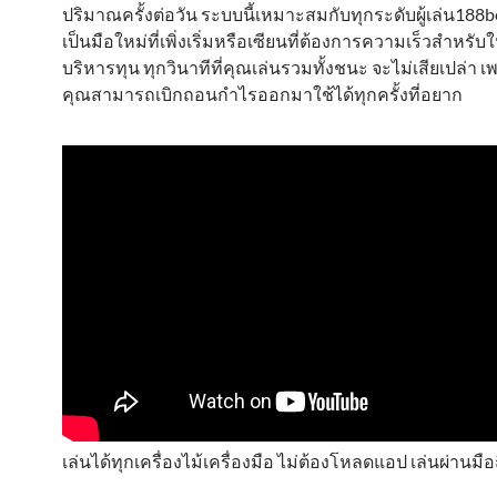
ปริมาณครั้งต่อวัน ระบบนี้เหมาะสมกับทุกระดับผู้เล่น188be
เป็นมือใหม่ที่เพิ่งเริ่มหรือเซียนที่ต้องการความเร็วสำหรั
บริหารทุน ทุกวินาทีที่คุณเล่นรวมทั้งชนะ จะไม่เสียเปล่า เ
คุณสามารถเบิกถอนกำไรออกมาใช้ได้ทุกครั้งที่อยาก
เล่นได้ทุกเครื่องไม้เครื่องมือ ไม่ต้องโหลดแอป เล่นผ่านมือถ