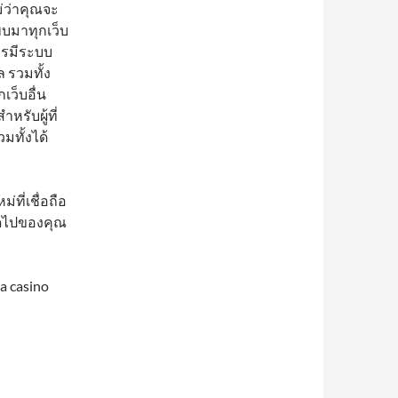
่ว่าคุณจะ
ยพบมาทุกเว็บ
ารมีระบบ
ล รวมทั้ง
เว็บอื่น
หรับผู้ที่
มทั้งได้
ที่เชื่อถือ
ัดไปของคุณ
a casino