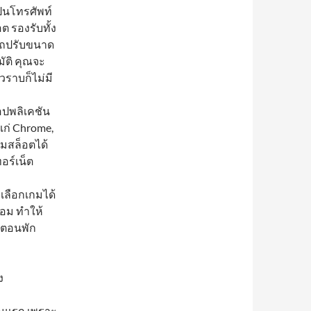
ป็นโทรศัพท์
อต รองรับทั้ง
ารถปรับขนาด
ัติ คุณจะ
วราบก็ไม่มี
อปพลิเคชัน
้แก่ Chrome,
เกมสล็อตได้
อร์เน็ต
็เลือกเกมได้
คอม ทำให้
ือตอนพัก
ง
้นแรก เพราะ