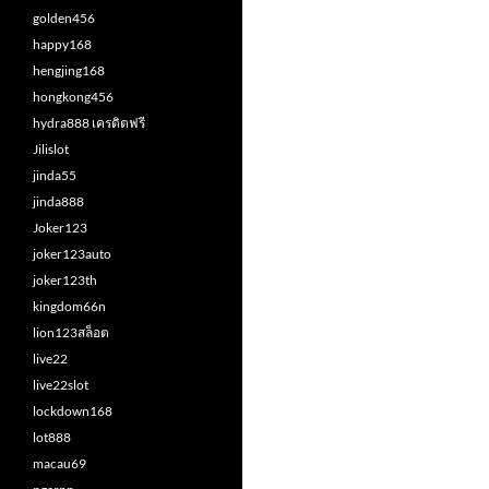
golden456
happy168
hengjing168
hongkong456
hydra888 เครดิตฟรี
Jilislot
jinda55
jinda888
Joker123
joker123auto
joker123th
kingdom66n
lion123สล็อต
live22
live22slot
lockdown168
lot888
macau69