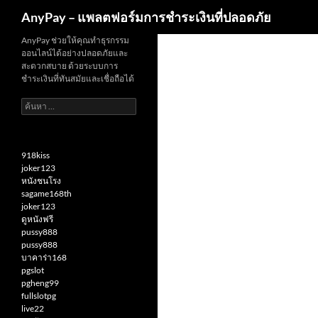
ค้นหา
AnyPay – แพลตฟอร์มการชำระเงินที่ปลอดภัย
AnyPay ช่วยให้คุณทำธุรกรรม
ออนไลน์ได้อย่างปลอดภัยและ
สะดวกสบาย ด้วยระบบการ
ชำระเงินที่ทันสมัยและเชื่อถือได้
ค้นหา
สำหรับ:
918kiss
joker123
หนังชนโรง
sagame168th
joker123
ดูหนังฟรี
pussy888
pussy888
บาคาร่า168
pgslot
pgheng99
fullslotpg
live22