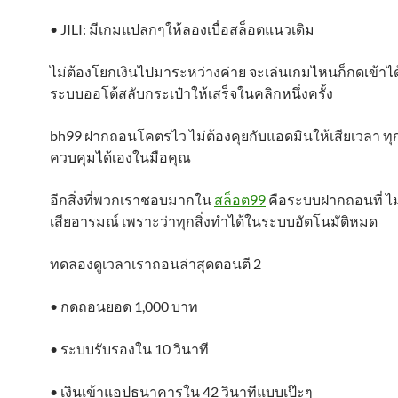
• JILI: มีเกมแปลกๆให้ลองเบื่อสล็อตแนวเดิม
ไม่ต้องโยกเงินไปมาระหว่างค่าย จะเล่นเกมไหนก็กดเข้าได
ระบบออโต้สลับกระเป๋าให้เสร็จในคลิกหนึ่งครั้ง
bh99 ฝากถอนโคตรไว ไม่ต้องคุยกับแอดมินให้เสียเวลา ทุ
ควบคุมได้เองในมือคุณ
อีกสิ่งที่พวกเราชอบมากใน
สล็อต99
คือระบบฝากถอนที่ ไม่
เสียอารมณ์ เพราะว่าทุกสิ่งทำได้ในระบบอัตโนมัติหมด
ทดลองดูเวลาเราถอนล่าสุดตอนตี 2
• กดถอนยอด 1,000 บาท
• ระบบรับรองใน 10 วินาที
• เงินเข้าแอปธนาคารใน 42 วินาทีแบบเป๊ะๆ