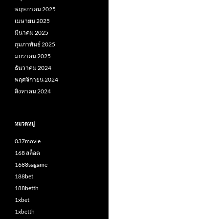
พฤษภาคม 2025
เมษายน 2025
มีนาคม 2025
กุมภาพันธ์ 2025
มกราคม 2025
ธันวาคม 2024
พฤศจิกายน 2024
สิงหาคม 2024
หมวดหมู่
037movie
168 สล็อต
1688sagame
188bet
188betth
1xbet
1xbetth