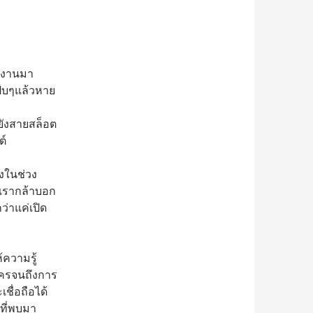
้งานมา
ป๊บๆแล้วหาย
ยังสายสล็อต
ต์
้งในช่วง
เรากล้าบอก
กว่าแค่เปิด
้ความรู้
มัครจนถึงการ
ชื่อถือได้
ที่พบมา