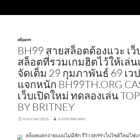
สล็อต99
BH99 สายสล็อตต้องแวะ เว็
สล็อตที่รวมเกมฮิตไว้ให้เล่
จัดเต็ม 29 กุมภาพันธ์ 69 เว
แจกหนัก BH99TH.ORG CA
เว็บเปิดใหม่ ทดลองเล่น TOP
BY BRITNEY
8 มกราคม 2026
JUSTIN BROWN
สล็อตแตกง่ายแบบไม่มีพัก รีวิว bh99 เว็บไซต์ใหม่ไฟแรง