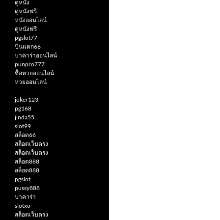
ดูหนัง
ดูหนังฟรี
หนังออนไลน์
ดูหนังฟรี
pgslot77
ปั่นแตก66
บาคาร่าออนไลน์
punpro777
ซื้อหวยออนไลน์
หวยออนไลน์
joker123
pg168
jinda55
slot99
สล็อต66
สล็อตเว็บตรง
สล็อตเว็บตรง
สล็อต888
สล็อต888
pgslot
pussy888
บาคาร่า
slotxo
สล็อตเว็บตรง