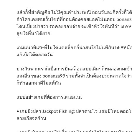
แล้วก็ที่สำคัญคือ ไม่มีคุณค่าประเพณี ถอนวันละกี่ครั้งก็ได้ 
ถ้าใครเคยพบเว็บไซต์ที่ถอนต้องคอยแอดไม่นตอบ bonanz
โดนเบี่ยงบ่ายว่า รอคอยรอบจ่าย จะเข้าหัวใจทันทีว่า bh9
สุขใจที่หาได้ยาก
เกมแนวพิเศษที่ไม่ใช่แค่สล็อตก็น่าสนใจไม่แพ้กัน bh99 มี
แก้เบื่อได้ตลอดวัน
บางวันพวกเราก็เบื่อการปั่นสล็อตแบบเดิมๆก็ทดลองกดเข
เกมอื่นๆของ bonanza99 รวมทั้งจำเป็นต้องประหลาดใจว่า
ก็ทำออกมาดีไม่แพ้กัน
แบบอย่างเกมที่ต้องการเสนอแนะ
• เกมยิงปลา Jackpot Fishing: ปลาตายไว แถมมีโหมดออโต้
สายเกียจคร้าน