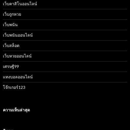
เว็บคาสิโนออนไลน์
เว็บถูกหวย
เว็บพนัน
เว็บพนันออนไลน์
เว็บสล็อต
เว็บหวยออนไลน์
เศรษฐี99
แทงบอลออนไลน์
โจ๊กเกอร์123
ความเห็นล่าสุด