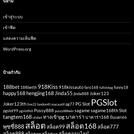
นิยาม
เข้าสู่ระบบ
เข้าฟีด
แสดงความเห็นฟีด
WordPress.org
ป้ายกำกับ
918Kiss
188bet
918kissauto
188betth
faro168
funny18
fullslotpg
happy168
hengjing168
Jinda55
Joker123
jinda888
PGSlot
Joker123th
PG Slot
pg77
live22
london45
macau69
Pussy888
sagame
sagame168th
Slot
pgslot99
pgslotfish
pussy888win
tangtem168
บาคาร่า
ทางเข้าpg
บาคาร่า168
ปั่นแตก66
ufabet
สล็อต
สล็อต168
พุซซี่888
สล็อต99
สล็อต777
สล็อต888
สล็อตออนไลน์
สล็อตpg
สล็อตxo