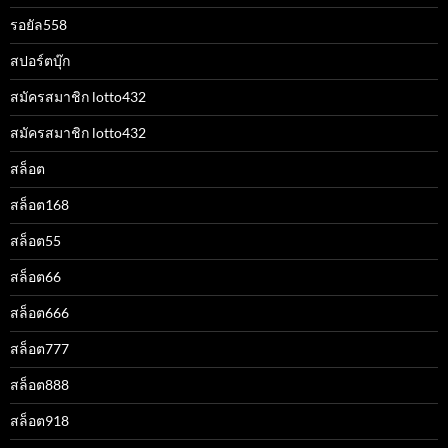
รอยัล558
สปอร์ตบุ๊ก
สมัครสมาชิก lotto432
สมัครสมาชิก lotto432
สล็อต
สล็อต168
สล็อต55
สล็อต66
สล็อต666
สล็อต777
สล็อต888
สล็อต918