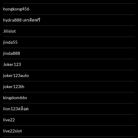
hongkong456
hydra888 เครดิตฟรี
Jilislot
jinda55
jinda888
Joker123
joker123auto
joker123th
kingdom66n
lion123สล็อต
live22
live22slot