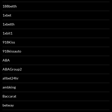
188betth
1xbet
1xbetth
1xbit1
918Kiss
918kissauto
ABA
ABAGroup2
allbet24hr
ambking
Baccarat
betway