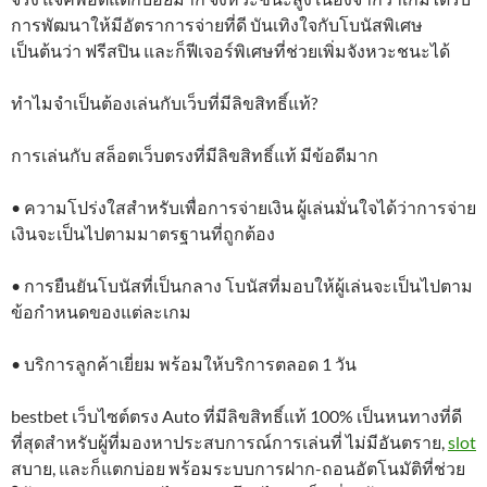
การพัฒนาให้มีอัตราการจ่ายที่ดี บันเทิงใจกับโบนัสพิเศษ
เป็นต้นว่า ฟรีสปิน และก็ฟีเจอร์พิเศษที่ช่วยเพิ่มจังหวะชนะได้
ทำไมจำเป็นต้องเล่นกับเว็บที่มีลิขสิทธิ์แท้?
การเล่นกับ สล็อตเว็บตรงที่มีลิขสิทธิ์แท้ มีข้อดีมาก
• ความโปร่งใสสำหรับเพื่อการจ่ายเงิน ผู้เล่นมั่นใจได้ว่าการจ่าย
เงินจะเป็นไปตามมาตรฐานที่ถูกต้อง
• การยืนยันโบนัสที่เป็นกลาง โบนัสที่มอบให้ผู้เล่นจะเป็นไปตาม
ข้อกำหนดของแต่ละเกม
• บริการลูกค้าเยี่ยม พร้อมให้บริการตลอด 1 วัน
bestbet เว็บไซต์ตรง Auto ที่มีลิขสิทธิ์แท้ 100% เป็นหนทางที่ดี
ที่สุดสำหรับผู้ที่มองหาประสบการณ์การเล่นที่ ไม่มีอันตราย,
slot
สบาย, และก็แตกบ่อย พร้อมระบบการฝาก-ถอนอัตโนมัติที่ช่วย