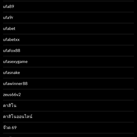
ufa89
ufa9r
ufabet
ufabetxx
ufafox88
ufasexygame
ufasnake
ufawinner88
zeus66v2
คาสิโน
คาสิโนออนไลน์
จ๊วด 69