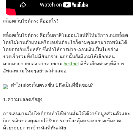
สล็อตเว็บไซต์ตรง คืออะไร?
สล็อตเว็บไซต์ตรง คือเว็บคาสิโนออนไลน์ที่ให้บริการเกมสล็อต
โดยไม่ผ่านตัวแทนหรือเอเย่นต์อะไรก็ตามคุณสามารถพนันได้
โดยตรงกับเว็บหลัก ซึ่งทำให้การฝาก-ถอนเงินเป็นไปอย่าง
รวดเร็วรวมทั้งไม่มีอันตราย นอกนั้นยังมีเกมให้เลือกเล่น
มากมายก่ายกอง จากค่ายเกม
bestbet
มีชื่อเสียงต่างๆที่มีการ
อัพเดทเกมใหม่ๆอย่างสม่ำเสมอ
ทำไม slot เว็บตรง ชั้น 1 ถึงเป็นที่ชื่นชอบ?
1. ความปลอดภัยสูง
การเล่นผ่านเว็บไซต์ตรงทำให้ท่านมั่นใจได้ว่าข้อมูลส่วนตัวและ
ก็การเงินของคุณจะได้รับการปกป้องคุ้มครองอย่างเข้มงวด
ด้วยระบบการเข้ารหัสที่ทันสมัย