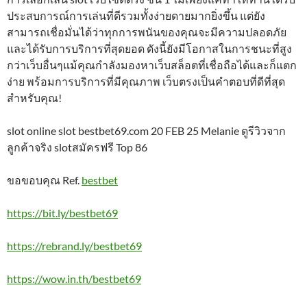
ประสบการณ์การเล่นที่ดีรวมทั้งง่ายดายมากยิ่งขึ้น แต่ยัง
สามารถเชื่อมั่นได้ว่าทุกการพนันของคุณจะมีความปลอดภัย
และได้รับการบริการที่สุดยอด ดังนี้ยังมีโอกาสในการชนะที่สูง
กว่าเว็บอื่นๆแม้คุณกำลังมองหาเว็บสล็อตที่เชื่อถือได้และก็แตก
ง่าย พร้อมการบริการที่มีคุณภาพ เว็บตรงเป็นคำตอบที่ดีที่สุด
สำหรับคุณ!
slot online slot bestbet69.com 20 FEB 25 Melanie ดูรีวิวจาก
ลูกค้าจริง slotสมัครฟรี Top 86
ขอขอบคุณ Ref.
bestbet
https://bit.ly/bestbet69
https://rebrand.ly/bestbet69
https://wow.in.th/bestbet69