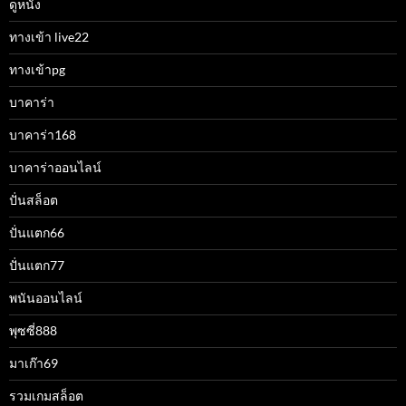
ดูหนัง
ทางเข้า live22
ทางเข้าpg
บาคาร่า
บาคาร่า168
บาคาร่าออนไลน์
ปั่นสล็อต
ปั่นแตก66
ปั่นแตก77
พนันออนไลน์
พุซซี่888
มาเก๊า69
รวมเกมสล็อต