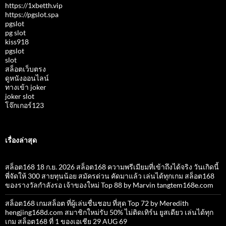
https://1xbetth.vip
https://pgslot.spa
pgslot
pg slot
kiss918
pgslot
slot
สล็อตเว็บตรง
ดูหนังออนไลน์
ทางเข้า joker
joker slot
โจ๊กเกอร์123
เรื่องล่าสุด
สล็อต168 18 ก.ย. 2026 สล็อต168 ความพรีเมียมที่เข้าถึงได้จริง วันเกิดนี้
พี่จัดให้ 300 สายทุนน้อย สมัครด่วน คัดมาแล้ว เล่นได้ทุกเกม สล็อต168
ของรางวัลกำลังรอ เจ้าของใหม่ Top 88 by Marvin tangtem168e.com
สล็อต168 เกมสล็อต ที่ผู้เล่นชื่นชอบ ที่สุด Top 72 by Meredith
hengjing168d.com สมาชิกใหม่รับ 50% ไม่ติดเทิร์น ยูสเดียว เล่นได้ทุก
เกม สล็อต168 ที่ 1 ของเอเชีย 29 AUG 69