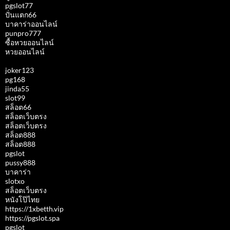
pgslot77
ปั่นแตก66
บาคาร่าออนไลน์
punpro777
ซื้อหวยออนไลน์
หวยออนไลน์
joker123
pg168
jinda55
slot99
สล็อต66
สล็อตเว็บตรง
สล็อตเว็บตรง
สล็อต888
สล็อต888
pgslot
pussy888
บาคาร่า
slotxo
สล็อตเว็บตรง
หนังโป๊ไทย
https://1xbetth.vip
https://pgslot.spa
pgslot