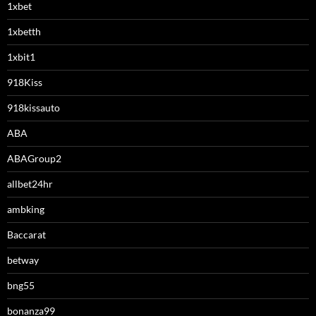
1xbet
1xbetth
1xbit1
918Kiss
918kissauto
ABA
ABAGroup2
allbet24hr
ambking
Baccarat
betway
bng55
bonanza99