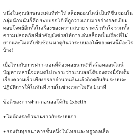
หนึ่งในคุณลักษณะเด่นที่ทำให้ สล็อตออนไลน์ เป็นที่ชื่นชอบใน
กลุ่มนักพนันก็คือ ระบบออโต้ ที่ถูกวางแบบมาอย่างยอดเยี่ยม
ตอบโจทย์อีกทั้งในเรื่องของความสบาย รวดเร็วทันใจ รวมทั้ง
ความปลอดภัย ที่สำคัญยังช่วยให้การเล่นสล็อตเป็นเรื่องที่ไม่
ยากและไม่สลับซับซ้อน มาดูกันว่าระบบออโต้ของตรงนี้มีอะไร
บ้าง!
เบื่อไหมกับการฝาก-ถอนที่ต้องคอยนาน? ที่ สล็อตออนไลน์
ปัญหาเหล่านี้จะหมดไป เพราะว่าระบบออโต้ของตรงนี้จัดเต็ม
เรื่องความเร็ว เพียงกรอกจำนวนเงินแล้วก็กดยืนยัน ระบบจะ
ปฏิบัติการให้ในทันที ภายในช่วงเวลาไม่ถึง 1 นาที
ข้อดีของการฝาก-ถอนออโต้กับ 1xbetth
• ไม่ต้องรอคิวนานราวกับระบบเก่า
• รองรับทุกธนาคารชั้นหนึ่งในไทย และทรูวอลเล็ต