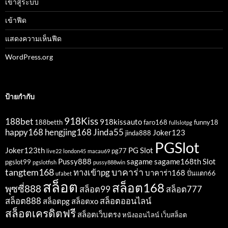
เข้าสู่ระบบ
เข้าฟีด
แสดงความเห็นฟีด
WordPress.org
ป้ายกำกับ
918Kiss
188bet
918kissauto
188betth
faro168
funny18
fullslotpg
happy168
hengjing168
Jinda55
Joker123
jinda888
PGSlot
Joker123th
PG Slot
pg77
live22
london45
macau69
Pussy888
sagame
sagame168th
Slot
pgslot99
pgslotfish
pussy888win
tangtem168
บาคาร่า
ทางเข้าpg
บาคาร่า168
ปั่นแตก66
ufabet
สล็อต
สล็อต168
พุซซี่888
สล็อต99
สล็อต777
สล็อต888
สล็อตออนไลน์
สล็อตpg
สล็อตxo
สล็อตเครดิตฟรี
สล็อตเว็บตรง
หนังออนไลน์
เว็บสล็อต