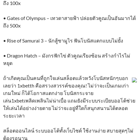
ถึง 100x
• Gates of Olympus – เทวดาสายฟ้า ปล่อยตัวคูณเป็นอันมากได้
ถึง 500x
• Rise of Samurai 3 – นักสู้ซามูไร ฟันโบนัสแตกแบบไม่ยั้ง
• Dragon Hatch – มังกรฟักไข่ ตัวคูณเรียงซ้อน สร้างกำไรไม่
หยุด
ถ้าเกิดคุณเป็นคนที่ถูกใจเล่นสล็อตแล้วหวังโบนัสหนักๆบอก
เลยว่า 1xbetth คือสรวงสวรรค์ของคุณ! ไม่ว่าจะเป็นเกมเก่า
เกมใหม่ ก็ได้โอกาสแตกง่าย โบนัสกระจาย
เล่น1xbetเพลิดเพลินไม่น่าเบื่อ แถมยังมีระบบระเบียบออโต้ช่วย
ให้เล่นได้อย่างง่ายดาย ไม่ว่าจะอยู่ที่ใดก็สนุกสนานได้ตลอด
ระยะเวลา
สล็อตออนไลน์ ระบบออโต้ทั้งเว็บไซต์ ใช้งานง่าย สบายสุดๆไม่
ต้องรอนาน