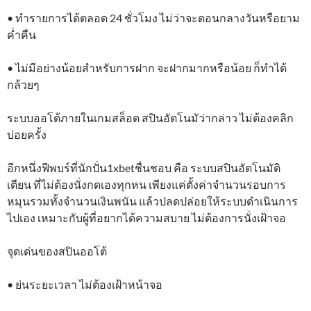
• ทำรายการได้ตลอด 24 ชั่วโมง ไม่ว่าจะตอนกลางวันหรือยาม
ค่ำคืน
• ไม่มีอย่างน้อยสำหรับการฝาก จะฝากมากหรือน้อย ก็ทำได้
กล้วยๆ
ระบบออโต้ภายในเกมสล็อต สปินอัตโนมัว่ากล่าว ไม่ต้องคลิก
บ่อยครั้ง
อีกหนึ่งฟีพบร์ที่นักปั่น1xbetชื่นชอบ คือ ระบบสปินอัตโนมัติ
เตียน ที่ไม่ต้องนั่งกดเองทุกหน เพียงแค่ตั้งค่าจำนวนรอบการ
หมุนรวมทั้งจำนวนเงินพนัน แล้วปลดปล่อยให้ระบบดำเนินการ
ไปเอง เหมาะกับผู้ที่อยากได้ความสบาย ไม่ต้องการนั่งเฝ้าจอ
จุดเด่นของสปินออโต้
• ย่นระยะเวลา ไม่ต้องเฝ้าหน้าจอ