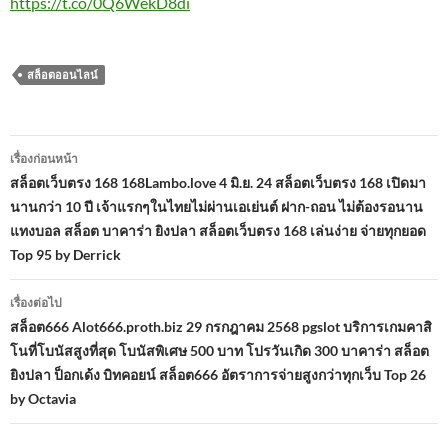
https://t.co/0Q6WekD8di
สล็อตออนไลน์
เมนู
เรื่องก่อนหน้า
นำทาง
สล็อตเว็บตรง 168 168Lambo.love 4 มิ.ย. 24 สล็อตเว็บตรง 168 เปิดมา
นานกว่า 10 ปี เจ้าแรกๆในไทยไม่ผ่านเอเย่นต์ ฝาก-ถอน ไม่ต้องรอนาน
เรื่อง
แทงบอล สล็อต บาคาร่า ยิงปลา สล็อตเว็บตรง 168 เล่นง่าย จ่ายทุกยอด
Top 95 by Derrick
เรื่องต่อไป
สล็อต666 Alot666.proth.biz 29 กรกฎาคม 2568 pgslot บริการเกมคาสิ
โนที่โบนัสสูงที่สุด โบนัสพิเศษ 500 บาท โปรวันเกิด 300 บาคาร่า สล็อต
ยิงปลา ป็อกเด้ง บิทคอยน์ สล็อต666 อัตราการจ่ายสูงกว่าทุกเว็บ Top 26
by Octavia