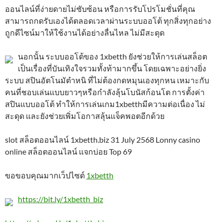
ออนไลน์ที่ง่ายดายไม่ซับซ้อน หรือการรับโปรโมชั่นที่คุณ
สามารถกดรับเองได้ตลอดเวลาผ่านระบบออโต้ ทุกสิ่งทุกอย่าง
ถูกดีไซน์มาให้ใช้งานได้อย่างลื่นไหล ไม่มีสะดุด
นอกนั้น ระบบออโต้ของ 1xbetth ยังช่วยให้การเล่นสล็อต
เป็นเรื่องที่บันเทิงใจรวมทั้งท้ามากขึ้น โดยเฉพาะอย่างยิ่ง
ระบบ สปินอัตโนมัตำหนิ ที่ไม่ต้องกดหมุนเองทุกหน เหมาะกับ
คนที่ชอบเล่นแบบยาวๆหรือกำลังลุ้นโบนัสก้อนโต การตั้งค่า
สปินแบบออโต้ ทำให้การเล่นเกม1xbetthมีความต่อเนื่อง ไม่
สะดุด และยังช่วยเพิ่มโอกาสลุ้นแจ็คพอตอีกด้วย
slot สล็อตออนไลน์ 1xbetth.biz 31 July 2568 Lonny casino
online สล็อตออนไลน์ แจกบ่อย Top 69
ขอขอบคุณมากเว็ปไซต์
1xbetth
https://bit.ly/1xbetth_biz