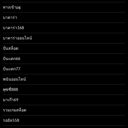
ทางเข้าpg
บาคาร่า
บาคาร่า168
บาคาร่าออนไลน์
ปั่นสล็อต
ปั่นแตก66
ปั่นแตก77
พนันออนไลน์
พุซซี่888
มาเก๊า69
รวมเกมสล็อต
รอยัล558