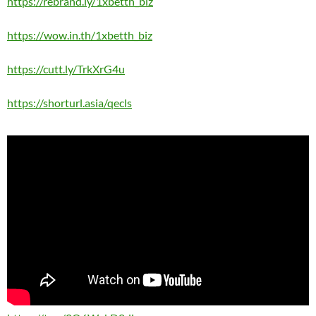
https://rebrand.ly/1xbetth_biz
https://wow.in.th/1xbetth_biz
https://cutt.ly/TrkXrG4u
https://shorturl.asia/qecls