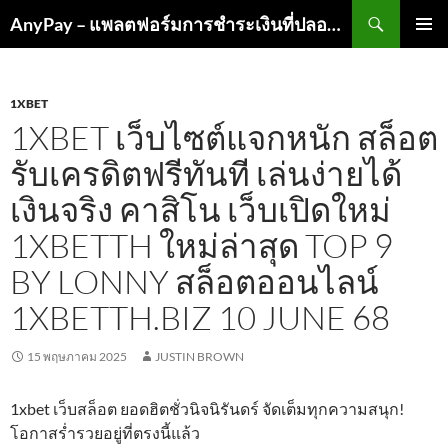
ค้นหา
AnyPay – แพลตฟอร์มการชำระเงินที่ปลอดภัย
ข้าม
เมนูหลัก
ไป
ยัง
เนื้อหา
1XBET
1XBET เว็บไซต์แจกหนัก สล็อต
รับเครดิตฟรีทันที เล่นง่ายได้
เงินจริง คาสิโน เว็บเปิดใหม่
1XBETTH ใหม่ล่าสุด TOP 9
BY LONNY สล็อตออนไลน์
1XBETTH.BIZ 10 JUNE 68
15 พฤษภาคม 2025
JUSTIN BROWN
1xbet เว็บสล็อต ยอดฮิตชั่วนิจนิรันดร์ จัดเต็มทุกความสนุก!
โอกาสร่ำรวยอยู่ที่ตรงนี้แล้ว