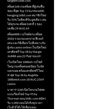
tangtem168e.com
สล็อต168 เกมสล็อต ที่ผู้เล่นชื่น
ชอบ ที่สุด Top 72 by Meredith
hengjing168d.com สมาชิกใหม่
รับ 50% ไม่ติดเทิร์น ยูสเดียว เล่น
ได้ทุกเกม สล็อต168 ที่ 1 ของ
เอเชีย 29 AUG 69
สล็อต888 เวปไซต์ตรง สล็อต
2026 รวมเกมแตกง่าย ฟีเจอร์
เด่น และวิธีเลือกเว็บที่เหมาะกับ
ผู้เล่น casino online เว็บเปิดใหม่
เครดิตฟรี Top 58 by Margie
Jin888.asia 22 กันยายน 69
เว็บเปิดใหม่ 188bet เวปไซต์
ใหญ่ เกมสล็อตยอดนิยม โบนัส
แตกบ่อย พร้อมเครดิตฟรี ใหม่
ล่าสุด Top 36 by Angelita
188bets4.com 18 AUG 2569
casino
บาคาร่า168 เปิดโลกเกมไพ่สด
แบบเรียลไทม์ Top 95 by
Thurman sexy168c.com สมัคร
รับ 1,000 ถอนได้จริงทุกเวลา
เว็บดี มีโต๊ะให้เลือกเยอะ