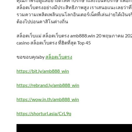
คุณภาพรอดูแลอย่างดีให้คำปรึกษาและเป็นที่ปรึกษาเพื่อ
สล็อตเว็บตรงอย่างมีประสิทธิภาพสูง เราเสนอแนะเลยว่าที่นี
รวมความเพลิดเพลินบนโลกอินเตอร์เน็ตที่เล่นง่ายได้เงินจ
ต้องไปบ่อนคาสิโนต่างถิ่น
สล็อตเว็บแม่ สล็อตเว็บตรง amb888.win 20 พฤษภาคม 202
casino สล็อตเว็บตรง ที่ฮิตที่สุด Top 45
ขอขอบคุณby
สล็อตเว็บตรง
https://bit.ly/amb888_win
https://rebrand.ly/amb888_win
https://wow.in.th/amb888_win
https://shorturl.asia/CrL9q