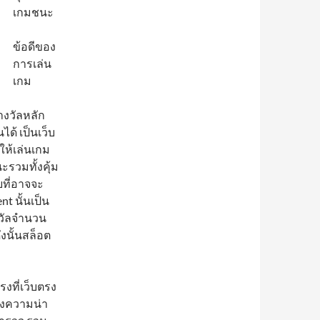
เกมชนะ
ข้อดีของ
การเล่น
เกม
างวัลหลัก
้ เป็นเว็บ
ให้เล่นเกม
ะรวมทั้งคุ้ม
ายที่อาจจะ
nt นั้นเป็น
งวัลจำนวน
งนั้นสล็อต
รงที่เว็บตรง
้างความน่า