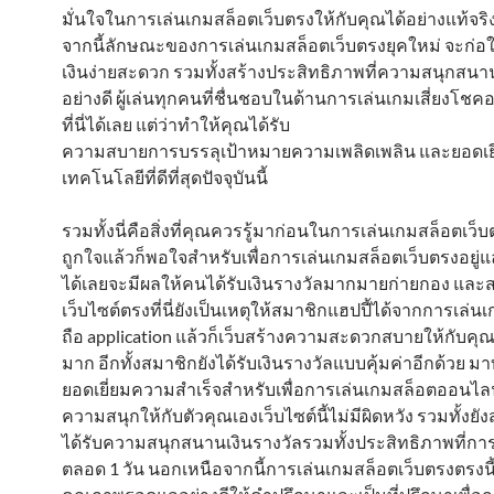
มั่นใจในการเล่นเกมสล็อตเว็บตรงให้กับคุณได้อย่างแท้จร
จากนี้ลักษณะของการเล่นเกมสล็อตเว็บตรงยุคใหม่ จะก่อให้ผ
เงินง่ายสะดวก รวมทั้งสร้างประสิทธิภาพที่ความสนุกสนาน
อย่างดี ผู้เล่นทุกคนที่ชื่นชอบในด้านการเล่นเกมเสี่ยงโช
ที่นี่ได้เลย แต่ว่าทำให้คุณได้รับ
ความสบายการบรรลุเป้าหมายความเพลิดเพลิน และยอดเยี
เทคโนโลยีที่ดีที่สุดปัจจุบันนี้
รวมทั้งนี่คือสิ่งที่คุณควรรู้มาก่อนในการเล่นเกมสล็อตเว็
ถูกใจแล้วก็พอใจสำหรับเพื่อการเล่นเกมสล็อตเว็บตรงอยู่แล
ได้เลยจะมีผลให้คนได้รับเงินรางวัลมากมายก่ายกอง และ
เว็บไซต์ตรงที่นี่ยังเป็นเหตุให้สมาชิกแฮปปี้ได้จากการเล่น
ถือ application แล้วก็เว็บสร้างความสะดวกสบายให้กับคุณ
มาก อีกทั้งสมาชิกยังได้รับเงินรางวัลแบบคุ้มค่าอีกด้วย มา
ยอดเยี่ยมความสำเร็จสำหรับเพื่อการเล่นเกมสล็อตออนไลน์ เ
ความสนุกให้กับตัวคุณเองเว็บไซต์นี้ไม่มีผิดหวัง รวมทั้งยั
ได้รับความสนุกสนานเงินรางวัลรวมทั้งประสิทธิภาพที่กา
ตลอด 1 วัน นอกเหนือจากนี้การเล่นเกมสล็อตเว็บตรงตรงนี