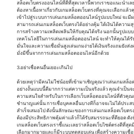
สล็อตเว็บตรงออนไลน์ที่ดีที่สุดเวลานี้พวกเราขอแนะนำเลย
ต้องหาเนื้อหาเกี่ยวกับเกมสล็อตเว็บตรงที่คุณจะเลือกแล้ว
เข้าไปสู่ระบบการเล่นเกมสล็อตออนไลน์รูปแบบใหม่ จะมี
สามารถเล่นเกมสล็อตเว็บตรงได้อย่างคุ้ม ได้เงินได้ความส
การสร้างความเพลิดเพลินให้กับคุณได้จริง นอกนั้นรูปแบบ
เทคโนโลยีในการเล่นเกมสล็อตออนไลน์ จะทำให้คุณได้ร
มั่นใจและความเชื่อมั่นสูงเล่นเกมง่ายได้เงินจริงแถมยังส่
มั่งมีขึ้นจากการเล่นเกมสล็อตออนไลน์อีกด้วย
3.อย่าเชื่อคนอื่นเยอะเกินไป
ด้วยเหตุว่ามีคนไม่ใช่น้อยที่เข้ามาเชิญคุณว่าเล่นเกมสล็อ
อย่างงั้นแบบนี้ดีมากกว่าแต่ความเป็นจริงแล้ว คุณจำเป็นจ
ความสนใจสำหรับในการเลือกเว็บสล็อตออนไลน์ที่ตัวคุณ
ชำนาญแค่นั้น การเชื่อบุคคลอื่นบางทีก็อาจจะไม่ได้ประ
สำเร็จเสมอไป ดังนั้นลักษณะของการเล่นเกมสล็อตเว็บตรงท
ต้องมีประสิทธิภาพคุ้มค่าแล้วก็ได้รับสมรรถนะที่ดียอด ดัง
เกมสล็อตเว็บตรงเราชี้แนะเลยว่าสล็อตเว็บไซต์ตรงดีที่สุดม
เลือกมากมายและก็มีระบบทดสอบเล่น เพื่อสร้างความเชื่อ