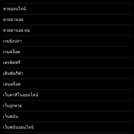
หวยออนไลน์
หวยฮานอย
หวยฮานอย vip
เกมยิงปลา
เกมสล็อต
เครดิตฟรี
เดิมพันกีฬา
เล่นสล็อต
เว็บคาสิโนออนไลน์
เว็บถูกหวย
เว็บพนัน
เว็บพนันออนไลน์