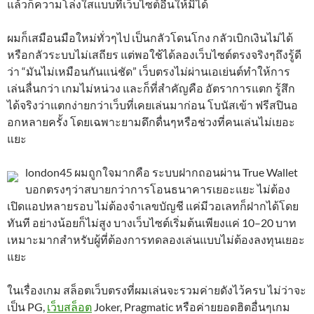
แล้วก็ความโล่งใสแบบที่เว็บไซต์อื่นให้มิได้
ผมก็เสมือนมือใหม่ทั่วๆไป เป็นกลัวโดนโกง กลัวเบิกเงินไม่ได้
หรือกลัวระบบไม่เสถียร แต่พอใช้ได้ลองเว็บไซต์ตรงจริงๆถึงรู้ดี
ว่า “มันไม่เหมือนกันแน่ชัด” เว็บตรงไม่ผ่านเอเย่นต์ทำให้การ
เล่นลื่นกว่า เกมไม่หน่วง และก็ที่สำคัญคือ อัตราการแตก รู้สึก
ได้จริงว่าแตกง่ายกว่าเว็บที่เคยเล่นมาก่อน โบนัสเข้า ฟรีสปินอ
อกหลายครั้ง โดยเฉพาะยามดึกดื่นๆหรือช่วงที่คนเล่นไม่เยอะ
แยะ
london45 ผมถูกใจมากคือ ระบบฝากถอนผ่าน True Wallet
บอกตรงๆว่าสบายกว่าการโอนธนาคารเยอะแยะ ไม่ต้อง
เปิดแอปหลายรอบ ไม่ต้องจำเลขบัญชี แค่มีวอเลทก็ฝากได้โดย
ทันที อย่างน้อยก็ไม่สูง บางเว็บไซต์เริ่มต้นเพียงแค่ 10–20 บาท
เหมาะมากสำหรับผู้ที่ต้องการทดลองเล่นแบบไม่ต้องลงทุนเยอะ
แยะ
ในเรื่องเกม สล็อตเว็บตรงที่ผมเล่นจะรวมค่ายดังไว้ครบ ไม่ว่าจะ
เป็น PG,
เว็บสล็อต
Joker, Pragmatic หรือค่ายยอดฮิตอื่นๆเกม