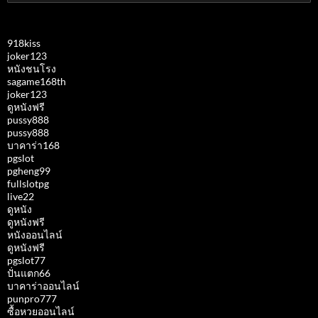
สำหรับ:
918kiss
joker123
หนังชนโรง
sagame168th
joker123
ดูหนังฟรี
pussy888
pussy888
บาคาร่า168
pgslot
pgheng99
fullslotpg
live22
ดูหนัง
ดูหนังฟรี
หนังออนไลน์
ดูหนังฟรี
pgslot77
ปั่นแตก66
บาคาร่าออนไลน์
punpro777
ซื้อหวยออนไลน์