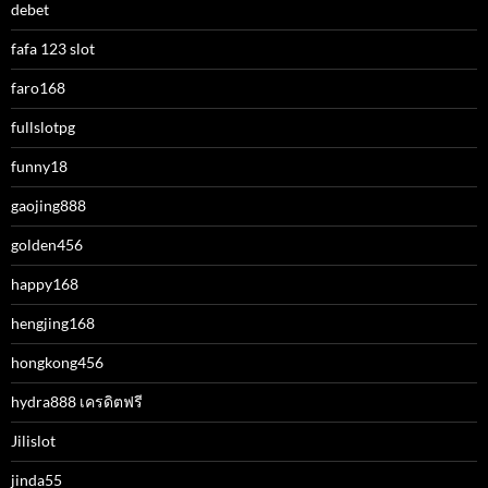
debet
fafa 123 slot
faro168
fullslotpg
funny18
gaojing888
golden456
happy168
hengjing168
hongkong456
hydra888 เครดิตฟรี
Jilislot
jinda55