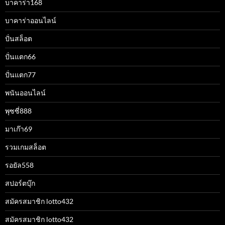
บาคาร่า168
บาคาร่าออนไลน์
ปั่นสล็อต
ปั่นแตก66
ปั่นแตก77
พนันออนไลน์
พุซซี่888
มาเก๊า69
รวมเกมสล็อต
รอยัล558
สปอร์ตบุ๊ก
สมัครสมาชิก lotto432
สมัครสมาชิก lotto432