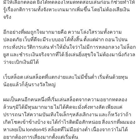
มีให้เลือกตลอด ยิ่งได้ทดลองโหมดทดสอบเล่นก่อน ก็ช่วยทำให้
รู้เรื่องกติการวมทั้งจังหวะเกมมากเพิ่มขึ้น โดยไม่ต้องเสียเงิน
จริง
อีกอย่างที่ผมถูกใจมากมายคือ ความโล่งใสรวมทั้งความ
ปลอดภัย เว็บที่ดีจะมีระบบออโต้ทั้งสิ้น ตั้งแต่ฝาก ถอน ไปจน
กระทั่งประวัติการเล่น ทำให้มั่นใจว่าไม่มีการหลอกลวง ไม่ล็อก
ยูส และชำระเงินจริงจากที่ได้ ยิ่งเล่นยิ่งสุขใจ ไม่ต้องมานั่งกังวล
ว่าจะเบิกเงินมิได้
เว็บสล็อต เล่นสล็อตที่แตกง่ายและไม่มีขั้นต่ำ เริ่มต้นด้วยทุน
น้อยแล้วก็ลุ้นรางวัลใหญ่
ผมเป็นคนอีกคนหนึ่งที่เริ่มเล่นสล็อตจากความอยากทดลอง
ล้วนๆมิได้มีทุนมากมาย ไม่ได้คิดจะมั่งคั่งทางลัด เพียงแค่
ปรารถนาใส่ความบันเทิงใจเล็กๆหลังเลิกงาน และก็หวังว่าถ้า
เกิดโชคเข้าข้างบ้าง จะได้กำไรติดมือสักหน่อย สิ่งแรกที่ผมมอง
หาเลยเป็น london45 สล็อตที่ไม่มีอย่างต่ำ เนื่องจากว่าไม่ได้
อยากต้องการเสี่ยงมากตั้งแต่เริ่มต้น