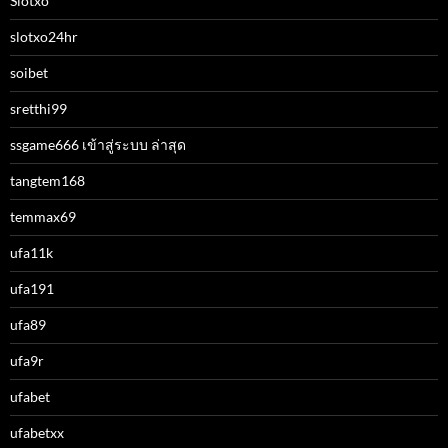
Slotxo
slotxo24hr
soibet
sretthi99
ssgame666 เข้าสู่ระบบ ล่าสุด
tangtem168
temmax69
ufa11k
ufa191
ufa89
ufa9r
ufabet
ufabetxx