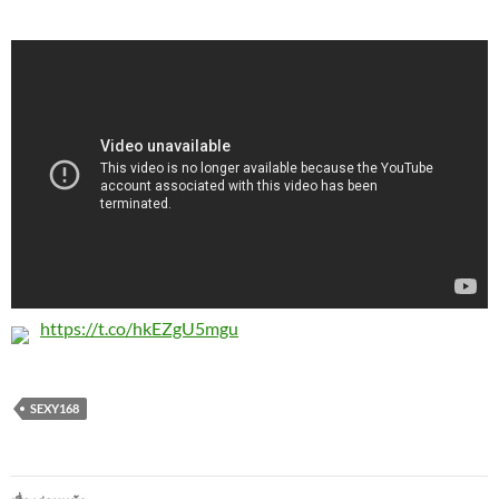
https://t.co/hkEZgU5mgu
SEXY168
เมนู