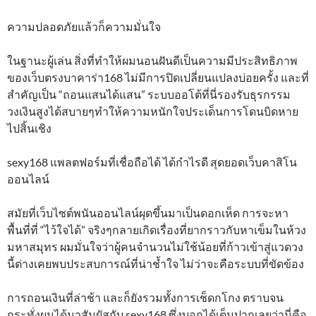
ความปลอดภัยแล้วก็ความมั่นใจ
ในฐานะผู้เล่น สิ่งที่ทำให้ผมนอนฝันดีเป็นความมีประสิทธิภาพ
ของเว็บตรงบาคาร่า168 ไม่มีการปิดเปลี่ยนแปลงบ่อยครั้ง และที่
สำคัญเป็น “ถอนแสนได้แสน” ระบบออโต้ที่นี่รองรับธุรกรรม
วงเงินสูงได้สบายๆทำให้ความหนักใจประเด็นการโดนบิดหาย
ไปสิ้นเชิง
sexy168 แพลตฟอร์มที่เชื่อถือได้ ได้กำไรดี สุดยอดเว็บคาสิโน
ออนไลน์
สมัยที่เว็บไซต์พนันออนไลน์ผุดขึ้นมาเป็นดอกเห็ด การจะหา
พื้นที่ที่ “ไว้ใจได้” จริงๆกลายเกิดเรื่องที่ยากราวกับหาเข็มในห้วง
มหาสมุทร ผมมั่นใจว่าผู้คนจำนวนไม่ใช้น้อยที่ก้าวเข้าสู่แวดวง
นี้ต่างเคยพบประสบการณ์ที่น่าช้ำใจ ไม่ว่าจะคือระบบที่ขัดข้อง
การถอนเงินที่ล่าช้า และก็ยังรวมทั้งการเช็ดกโกง ตราบจน
กระทั่งผมได้มาสัมผัสกับ sexy168 ซึ่งบอกได้เต็มปากเลยว่านี่คือ