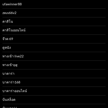
ufawinner88
zeus66v2
คาสิโน
คาสิโนออนไลน์
จ๊วด 69
ดูหนัง
ทางเข้า live22
ทางเข้าpg
บาคาร่า
บาคาร่า168
บาคาร่าออนไลน์
ปั่นสล็อต