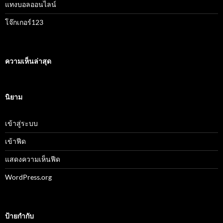
แทงบอลออนไลน์
โจ๊กเกอร์123
ความเห็นล่าสุด
นิยาม
เข้าสู่ระบบ
เข้าฟีด
แสดงความเห็นฟีด
WordPress.org
ป้ายกำกับ