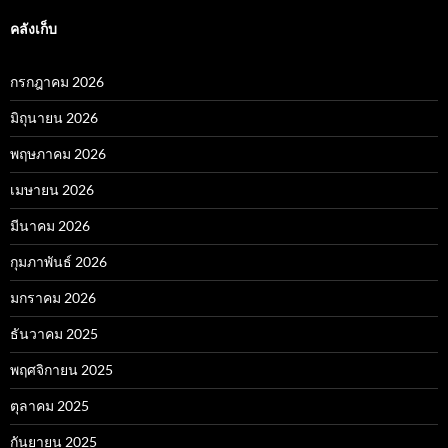
คลังเก็บ
กรกฎาคม 2026
มิถุนายน 2026
พฤษภาคม 2026
เมษายน 2026
มีนาคม 2026
กุมภาพันธ์ 2026
มกราคม 2026
ธันวาคม 2025
พฤศจิกายน 2025
ตุลาคม 2025
กันยายน 2025