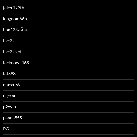
joker123th
kingdom66n
lion123สล็อต
live22
live22slot
lockdown168
lot888
macau69
ngernn
p2vvip
panda555
PG