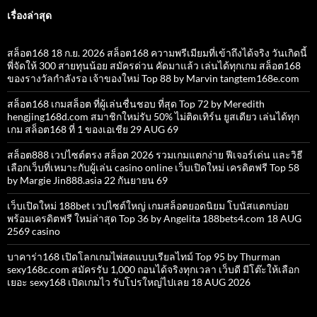
เรื่องล่าสุด
สล็อต168 18 ก.ย. 2026 สล็อต168 ความพรีเมียมที่เข้าถึงได้จริง วันเกิดนี้
พี่จัดให้ 300 สายทุนน้อย สมัครด่วน คัดมาแล้ว เล่นได้ทุกเกม สล็อต168
ของรางวัลกำลังรอ เจ้าของใหม่ Top 88 by Marvin tangtem168e.com
สล็อต168 เกมสล็อต ที่ผู้เล่นชื่นชอบ ที่สุด Top 72 by Meredith
hengjing168d.com สมาชิกใหม่รับ 50% ไม่ติดเทิร์น ยูสเดียว เล่นได้ทุก
เกม สล็อต168 ที่ 1 ของเอเชีย 29 AUG 69
สล็อต888 เวปไซต์ตรง สล็อต 2026 รวมเกมแตกง่าย ฟีเจอร์เด่น และวิธี
เลือกเว็บที่เหมาะกับผู้เล่น casino online เว็บเปิดใหม่ เครดิตฟรี Top 58
by Margie Jin888.asia 22 กันยายน 69
เว็บเปิดใหม่ 188bet เวปไซต์ใหญ่ เกมสล็อตยอดนิยม โบนัสแตกบ่อย
พร้อมเครดิตฟรี ใหม่ล่าสุด Top 36 by Angelita 188bets4.com 18 AUG
2569 casino
บาคาร่า168 เปิดโลกเกมไพ่สดแบบเรียลไทม์ Top 95 by Thurman
sexy168c.com สมัครรับ 1,000 ถอนได้จริงทุกเวลา เว็บดี มีโต๊ะให้เลือก
เยอะ sexy168 เปิดเกมไว รับโปรใหญ่ไปเลย 18 AUG 2026