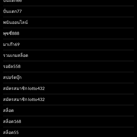
ปั่นแตก66
ปั่นแตก77
พนันออนไลน์
พุซซี่888
มาเก๊า69
รวมเกมสล็อต
รอยัล558
สปอร์ตบุ๊ก
สมัครสมาชิก lotto432
สมัครสมาชิก lotto432
สล็อต
สล็อต168
สล็อต55