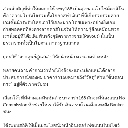
ส่วนสำคัญที่ทำให้ผมยกให้ sexy168 เป็นสุดยอดเว็บไซต์คาสิโน
คือ “ความโปร่งใสรวมทั้งโอกาสทำเงิน” ที่นี่เก็บรวบรวมค่าย
เกมชั้นนำระดับโลกเอาไว้เยอะมาก โดยเฉพาะอย่างยิ่งเกม
ถ่ายทอดสดที่ส่งตรงจากคาสิโนจริง ให้ความรู้สึกเหมือนพวก
เรานั่งอยู่ที่โต๊ะเดิมพันจริงๆอัตราการจ่าย (Payout) นั้นเป็น
ธรรมรวมทั้งเป็นไปตามมาตรฐานสากล
ยุทธวิธี “จากศูนย์สู่แสน” : วินัยนำหน้า ดวงตามข้างหลัง
หลายคนถามคำถามว่าทำยังไงถึงจะแตะหลักแสนได้? จาก
ประสบการณ์ของผม บาคาร่า168หมายถึง”วัสดุ” ส่วน “ขั้นตอน
การ” อยู่ที่ตัวเราครับผม
เลือกโต๊ะที่มีค่าคอมมิชชั่นต่ำ: บาคาร่า168 มักจะมีห้องแบบ No
Commission ซึ่งช่วยให้เราได้รับเงินครบถ้วนเมื่อแทงฝั่ง Banker
ชนะ
ใช้ระบบสถิติให้เป็นประโยชน์: หน้าอินเตอร์เฟซแบบใหม่โชว์