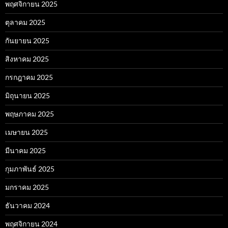
พฤศจิกายน 2025
ตุลาคม 2025
กันยายน 2025
สิงหาคม 2025
กรกฎาคม 2025
มิถุนายน 2025
พฤษภาคม 2025
เมษายน 2025
มีนาคม 2025
กุมภาพันธ์ 2025
มกราคม 2025
ธันวาคม 2024
พฤศจิกายน 2024