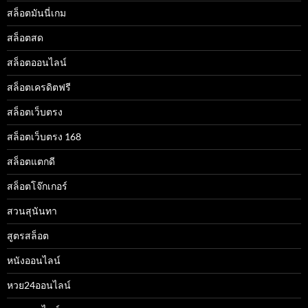
สล็อตมันนี่เกม
สล็อตสด
สล็อตออนไลน์
สล็อตเครดิตฟรี
สล็อตเว็บตรง
สล็อตเว็บตรง 168
สล็อตแตกดี
สล็อตโจ๊กเกอร์
สวนสุนันทา
สูตรสล็อต
หนังออนไลน์
หวย24ออนไลน์