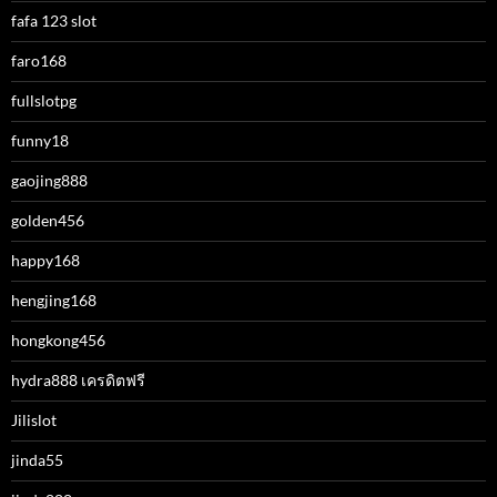
fafa 123 slot
faro168
fullslotpg
funny18
gaojing888
golden456
happy168
hengjing168
hongkong456
hydra888 เครดิตฟรี
Jilislot
jinda55