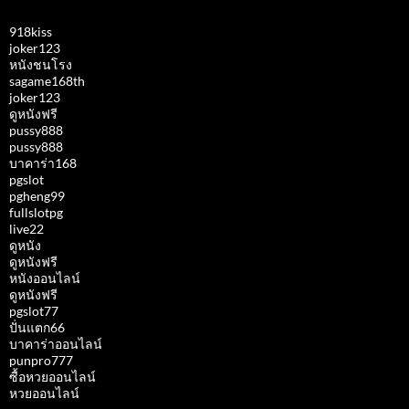
918kiss
joker123
หนังชนโรง
sagame168th
joker123
ดูหนังฟรี
pussy888
pussy888
บาคาร่า168
pgslot
pgheng99
fullslotpg
live22
ดูหนัง
ดูหนังฟรี
หนังออนไลน์
ดูหนังฟรี
pgslot77
ปั่นแตก66
บาคาร่าออนไลน์
punpro777
ซื้อหวยออนไลน์
หวยออนไลน์