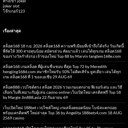
ทางเข้า joker
joker slot
โจ๊กเกอร์123
เรื่องล่าสุด
สล็อต168 18 ก.ย. 2026 สล็อต168 ความพรีเมียมที่เข้าถึงได้จริง วันเกิดนี้
พี่จัดให้ 300 สายทุนน้อย สมัครด่วน คัดมาแล้ว เล่นได้ทุกเกม สล็อต168
ของรางวัลกำลังรอ เจ้าของใหม่ Top 88 by Marvin tangtem168e.com
สล็อต168 เกมสล็อต ที่ผู้เล่นชื่นชอบ ที่สุด Top 72 by Meredith
hengjing168d.com สมาชิกใหม่รับ 50% ไม่ติดเทิร์น ยูสเดียว เล่นได้ทุก
เกม สล็อต168 ที่ 1 ของเอเชีย 29 AUG 69
สล็อต888 เวปไซต์ตรง สล็อต 2026 รวมเกมแตกง่าย ฟีเจอร์เด่น และวิธี
เลือกเว็บที่เหมาะกับผู้เล่น casino online เว็บเปิดใหม่ เครดิตฟรี Top 58
by Margie Jin888.asia 22 กันยายน 69
เว็บเปิดใหม่ 188bet เวปไซต์ใหญ่ เกมสล็อตยอดนิยม โบนัสแตกบ่อย
พร้อมเครดิตฟรี ใหม่ล่าสุด Top 36 by Angelita 188bets4.com 18 AUG
2569 casino