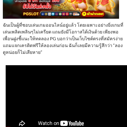
ฉันเป็นผู้ที่ชอบเล่นเกมออนไลน์อยู่แล้ว โดยเฉพาะอย่างยิ่งเกมที่
เล่นเพลิดเพลินๆไม่เครียด แถมยังมีโอกาสได้เงินด้วย เพียงพอ
เพื่อนฝูงชี้แนะให้ทดลอง PG บอกว่าเป็นเว็บไซต์ตรงที่สมัครง่าย
แถมแจกเครดิตฟรีให้ลองเล่นก่อน ฉันก็เลยมีความรู้สึกว่า “ลอง
ดูหน่อยก็ไม่เสียหาย”