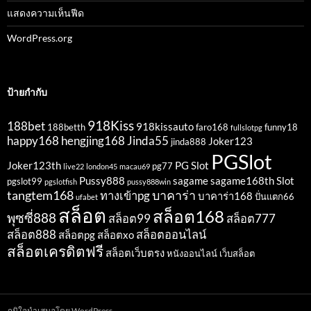
แสดงความเห็นฟีด
WordPress.org
ป้ายกำกับ
918Kiss
188bet
918kissauto
188betth
faro168
funny18
fullslotpg
happy168
hengjing168
Jinda55
Joker123
jinda888
PGSlot
Joker123th
PG Slot
pg77
live22
london45
macau69
Pussy888
sagame
sagame168th
Slot
pgslot99
pgslotfish
pussy888win
tangtem168
บาคาร่า
ทางเข้าpg
บาคาร่า168
ปั่นแตก66
ufabet
สล็อต
สล็อต168
พุซซี่888
สล็อต99
สล็อต777
สล็อต888
สล็อตออนไลน์
สล็อตpg
สล็อตxo
สล็อตเครดิตฟรี
สล็อตเว็บตรง
หนังออนไลน์
เว็บสล็อต
ภูมิใจนำเสนอโดย WordPress