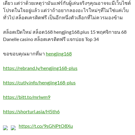
เดียว แต่ว่าด้วยเหตุว่ามันแฟร์กับผู้เล่นจริงๆคุณอาจจะมีเว็บไซต์
โปรดในใจอยู่แล้ว แต่ว่าถ้าอยากลองอะไรใหม่ๆที่ไม่ใช่แค่เว็บ
ทั่วไป สล็อตเครดิตฟรี เป็นอีกหนึ่งตัวเลือกที่ไม่ควรมองข้าม
สล็อตเปิดใหม่ สล็อต168 hengjing168.plus 15 พฤศจิกายน 68
Danelle casino สล็อตเครดิตฟรี แจกบ่อย Top 34
ขอขอบคุณมากที่มา
hengjing168
https://rebrand.ly/hengjing168-plus
https://cutly.info/hengjing168-plus
https://bitt.to/mrlwm9
https://shorturl.asia/H5th6
https://t.co/9sGNPtO8Xu