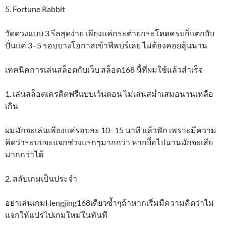
5. Fortune Rabbit
วัดดวงแบบ 3 รีลสุดง่าย เพียงแค่กระต่ายกระโดดครบก็แตกยับ
ปั่นแค่ 3–5 รอบบางโอกาสเข้าฟีพบร์เลย ไม่ต้องคอยลุ้นนาน
เทคนิคการเล่นสล็อตกับเว็บ สล็อต168 นี้ที่ผมใช้แล้วสำเร็จ
1. เล่นสล็อตเครดิตฟรีแบบเว้นตอน ไม่เล่นสม่ำเสมอนานเหลือ
เกิน
ผมมักจะเล่นเพียงแค่รอบละ 10–15 นาที แล้วพัก เพราะมีความ
คิดว่าระบบจะแจกช่วงแรกๆมากกว่า หากยื้อไปนานมักจะเสีย
มากกว่าได้
2. สลับเกมเป็นประจำ
อย่าเล่นเกมHengjing168เดียวซ้ำๆถ้าหากเริ่มมีความคิดว่าไม่
แจกให้แปรไปเกมใหม่ในทันที