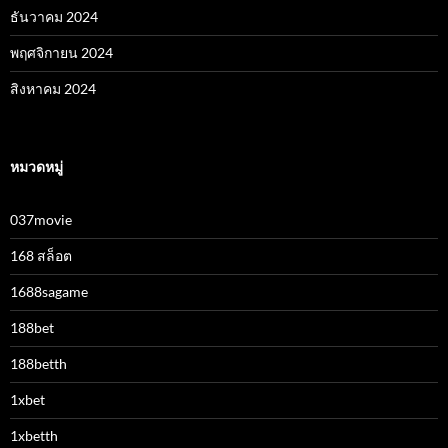
ธันวาคม 2024
พฤศจิกายน 2024
สิงหาคม 2024
หมวดหมู่
037movie
168 สล็อต
1688sagame
188bet
188betth
1xbet
1xbetth