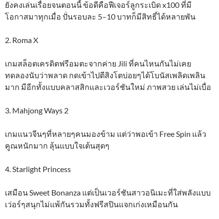
ยังคงเล่นเรื่อยจนตอนนี้ ข้อดีคือฟีเจอร์ลูกระเบิด x100 ที่มี
โอกาสมาทุกเมื่อ ปั่นรอบละ 5–10 บาทก็มีสิทธิ์ได้หลายพัน
2. Roma X
เกมสล็อตเครดิตฟรีอมตะจากค่าย Jili ที่คนไหนกันไม่เคย
ทดลองนับว่าพลาด กดเข้าไปตีสิงโตบ่อยๆได้โบนัสเพลิดเพลิน
มาก มีอีกทั้งแบบคลาสสิกและเวอร์ชันใหม่ ภาพสวย เล่นไม่เบื่อ
3. Mahjong Ways 2
เกมแนวจีนๆที่หลายๆคนมองข้าม แต่ว่าพอเข้า Free Spin แล้ว
คูณหนักมาก ลุ้นแบบใจเต้นสุดๆ
4. Starlight Princess
เสมือน Sweet Bonanza แต่เป็นเวอร์ชันสาวอนิเมะที่ใส่พลังแบบ
เว่อร์ๆสนุกไม่แพ้กันรวมทั้งฟรีสปินแจกเก่งเหมือนกัน