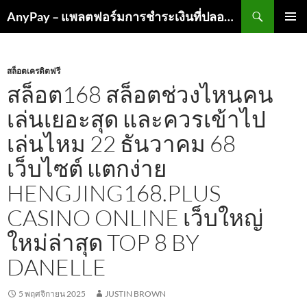
ค้นหา
AnyPay – แพลตฟอร์มการชำระเงินที่ปลอดภัย
ข้าม
เมนูหลัก
ไป
ยัง
เนื้อหา
สล็อตเครดิตฟรี
สล็อต168 สล็อตช่วงไหนคน
เล่นเยอะสุด และควรเข้าไป
เล่นไหม 22 ธันวาคม 68
เว็บไซต์ แตกง่าย
HENGJING168.PLUS
CASINO ONLINE เว็บใหญ่
ใหม่ล่าสุด TOP 8 BY
DANELLE
5 พฤศจิกายน 2025
JUSTIN BROWN