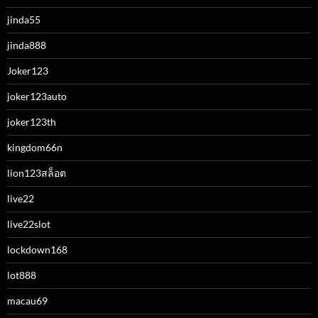
jinda55
jinda888
Joker123
joker123auto
joker123th
kingdom66n
lion123สล็อต
live22
live22slot
lockdown168
lot888
macau69