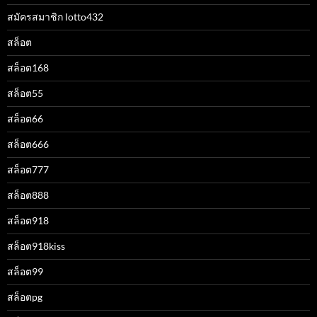
สมัครสมาชิก lotto432
สล็อต
สล็อต168
สล็อต55
สล็อต66
สล็อต666
สล็อต777
สล็อต888
สล็อต918
สล็อต918kiss
สล็อต99
สล็อตpg