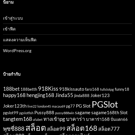
นิยาม
เข้าสู่ระบบ
เข้าฟีด
แสดงความเห็นฟีด
WordPress.org
ป้ายกำกับ
918Kiss
188bet
918kissauto
188betth
faro168
funny18
fullslotpg
happy168
hengjing168
Jinda55
Joker123
jinda888
PGSlot
Joker123th
PG Slot
pg77
live22
london45
macau69
Pussy888
sagame
sagame168th
Slot
pgslot99
pgslotfish
pussy888win
tangtem168
บาคาร่า
ทางเข้าpg
บาคาร่า168
ปั่นแตก66
ufabet
สล็อต
สล็อต168
พุซซี่888
สล็อต99
สล็อต777