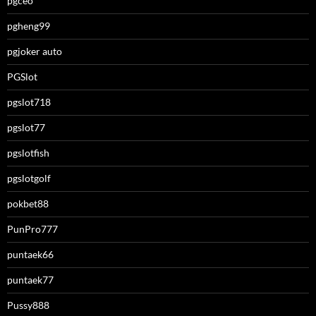
pgceo
pgheng99
pgjoker auto
PGSlot
pgslot718
pgslot77
pgslotfish
pgslotgolf
pokbet88
PunPro777
puntaek66
puntaek77
Pussy888