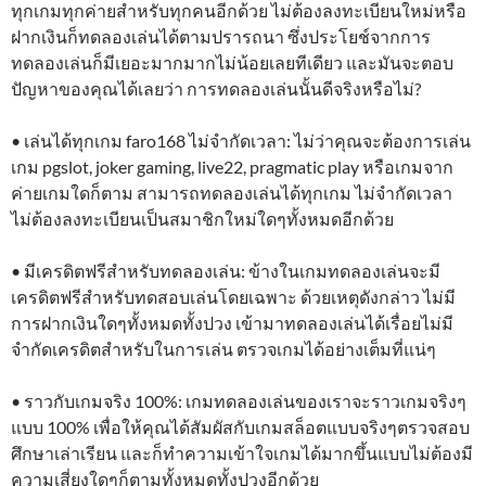
ทุกเกมทุกค่ายสำหรับทุกคนอีกด้วย ไม่ต้องลงทะเบียนใหม่หรือ
ฝากเงินก็ทดลองเล่นได้ตามปรารถนา ซึ่งประโยช์จากการ
ทดลองเล่นก็มีเยอะมากมากไม่น้อยเลยทีเดียว และมันจะตอบ
ปัญหาของคุณได้เลยว่า การทดลองเล่นนั้นดีจริงหรือไม่?
• เล่นได้ทุกเกม faro168 ไม่จำกัดเวลา: ไม่ว่าคุณจะต้องการเล่น
เกม pgslot, joker gaming, live22, pragmatic play หรือเกมจาก
ค่ายเกมใดก็ตาม สามารถทดลองเล่นได้ทุกเกม ไม่จำกัดเวลา
ไม่ต้องลงทะเบียนเป็นสมาชิกใหม่ใดๆทั้งหมดอีกด้วย
• มีเครดิตฟรีสำหรับทดลองเล่น: ข้างในเกมทดลองเล่นจะมี
เครดิตฟรีสำหรับทดสอบเล่นโดยเฉพาะ ด้วยเหตุดังกล่าว ไม่มี
การฝากเงินใดๆทั้งหมดทั้งปวง เข้ามาทดลองเล่นได้เรื่อยไม่มี
จำกัดเครดิตสำหรับในการเล่น ตรวจเกมได้อย่างเต็มที่แน่ๆ
• ราวกับเกมจริง 100%: เกมทดลองเล่นของเราจะราวเกมจริงๆ
แบบ 100% เพื่อให้คุณได้สัมผัสกับเกมสล็อตแบบจริงๆตรวจสอบ
ศึกษาเล่าเรียน และก็ทำความเข้าใจเกมได้มากขึ้นแบบไม่ต้องมี
ความเสี่ยงใดๆก็ตามทั้งหมดทั้งปวงอีกด้วย