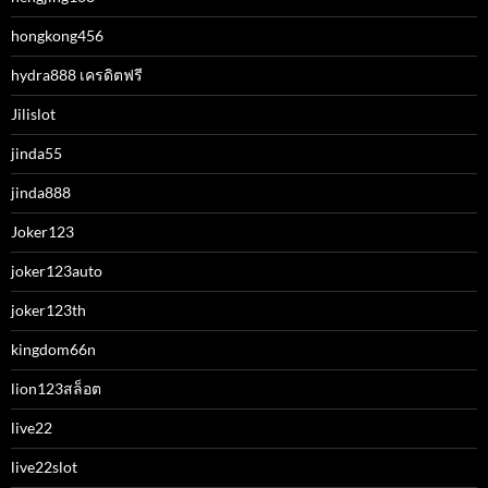
hongkong456
hydra888 เครดิตฟรี
Jilislot
jinda55
jinda888
Joker123
joker123auto
joker123th
kingdom66n
lion123สล็อต
live22
live22slot