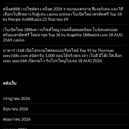
สล็อต888 เวปไซต์ตรง สล็อต 2026 รวมเกมแตกง่าย ฟีเจอร์เด่น และวิธี
เลือกเว็บที่เหมาะกับผู้เล่น casino online เว็บเปิดใหม่ เครดิตฟรี Top 58
by Margie Jin888.asia 22 กันยายน 69
เว็บเปิดใหม่ 188bet เวปไซต์ใหญ่ เกมสล็อตยอดนิยม โบนัสแตกบ่อย
พร้อมเครดิตฟรี ใหม่ล่าสุด Top 36 by Angelita 188bets4.com 18 AUG
2569 casino
บาคาร่า168 เปิดโลกเกมไพ่สดแบบเรียลไทม์ Top 95 by Thurman
sexy168c.com สมัครรับ 1,000 ถอนได้จริงทุกเวลา เว็บดี มีโต๊ะให้เลือก
เยอะ sexy168 เปิดเกมไว รับโปรใหญ่ไปเลย 18 AUG 2026
คลังเก็บ
กรกฎาคม 2026
มิถุนายน 2026
พฤษภาคม 2026