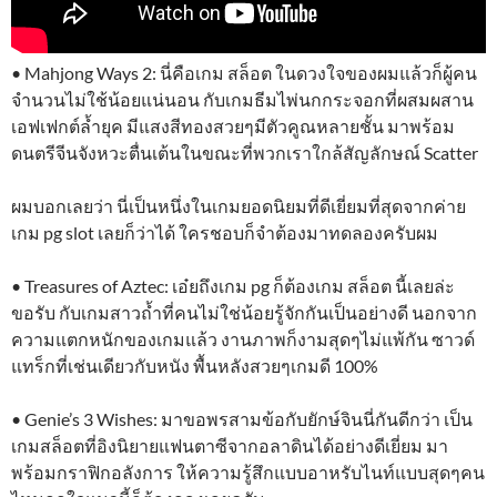
• Mahjong Ways 2: นี่คือเกม สล็อต ในดวงใจของผมแล้วก็ผู้คน
จำนวนไม่ใช้น้อยแน่นอน กับเกมธีมไพ่นกกระจอกที่ผสมผสาน
เอฟเฟกต์ล้ำยุค มีแสงสีทองสวยๆมีตัวคูณหลายชั้น มาพร้อม
ดนตรีจีนจังหวะตื่นเต้นในขณะที่พวกเราใกล้สัญลักษณ์ Scatter
ผมบอกเลยว่า นี่เป็นหนึ่งในเกมยอดนิยมที่ดีเยี่ยมที่สุดจากค่าย
เกม pg slot เลยก็ว่าได้ ใครชอบก็จำต้องมาทดลองครับผม
• Treasures of Aztec: เอ๋ยถึงเกม pg ก็ต้องเกม สล็อต นี้เลยล่ะ
ขอรับ กับเกมสาวถ้ำที่คนไม่ใช่น้อยรู้จักกันเป็นอย่างดี นอกจาก
ความแตกหนักของเกมแล้ว งานภาพก็งามสุดๆไม่แพ้กัน ซาวด์
แทร็กที่เช่นเดียวกับหนัง พื้นหลังสวยๆเกมดี 100%
• Genie’s 3 Wishes: มาขอพรสามข้อกับยักษ์จินนี่กันดีกว่า เป็น
เกมสล็อตที่อิงนิยายแฟนตาซีจากอลาดินได้อย่างดีเยี่ยม มา
พร้อมกราฟิกอลังการ ให้ความรู้สึกแบบอาหรับไนท์แบบสุดๆคน