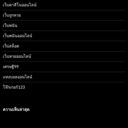
เว็บคาสิโนออนไลน์
เว็บถูกหวย
เว็บพนัน
เว็บพนันออนไลน์
เว็บสล็อต
เว็บหวยออนไลน์
เศรษฐี99
แทงบอลออนไลน์
โจ๊กเกอร์123
ความเห็นล่าสุด