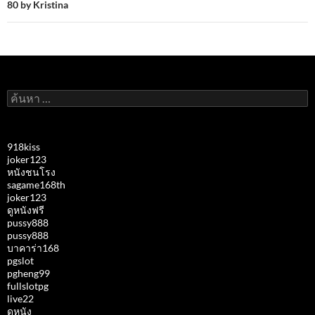
80 by Kristina
ค้นหา
สำหรับ:
918kiss
joker123
หนังชนโรง
sagame168th
joker123
ดูหนังฟรี
pussy888
pussy888
บาคาร่า168
pgslot
pgheng99
fullslotpg
live22
ดูหนัง