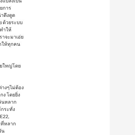
จึงแปลงเป็น
้วยการ
่าดึงดูด
ย ด้วยระบบ
ยทำให้
้เราจะมาเอ่ย
ทำให้ทุกคน
รายใหญ่โดย
่างๆไม่ต้อง
กง โดยยิ่ง
กเล่นหลาก
กระทั่ง
VE22,
กที่หลาก
วัน