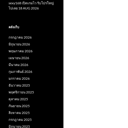
sexy168 เปิดเกมไว รับโปรใหญ่
ไปเลย 18 AUG 2026
คลังเก็บ
กรกฎาคม 2026
มิถุนายน 2026
พฤษภาคม 2026
เมษายน 2026
มีนาคม 2026
กุมภาพันธ์ 2026
มกราคม 2026
ธันวาคม 2025
พฤศจิกายน 2025
ตุลาคม 2025
กันยายน 2025
สิงหาคม 2025
กรกฎาคม 2025
มิถุนายน 2025