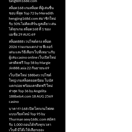
tangtem168e.com
สล็อต168 เกมสล็อต ที่ผู้เล่นชื่น
ชอบ ที่สุด Top 72 by Meredith
hengjing168d.com สมาชิกใหม่
รับ 50% ไม่ติดเทิร์น ยูสเดียว เล่น
ได้ทุกเกม สล็อต168 ที่ 1 ของ
เอเชีย 29 AUG 69
สล็อต888 เวปไซต์ตรง สล็อต
2026 รวมเกมแตกง่าย ฟีเจอร์
เด่น และวิธีเลือกเว็บที่เหมาะกับ
ผู้เล่น casino online เว็บเปิดใหม่
เครดิตฟรี Top 58 by Margie
Jin888.asia 22 กันยายน 69
เว็บเปิดใหม่ 188bet เวปไซต์
ใหญ่ เกมสล็อตยอดนิยม โบนัส
แตกบ่อย พร้อมเครดิตฟรี ใหม่
ล่าสุด Top 36 by Angelita
188bets4.com 18 AUG 2569
casino
บาคาร่า168 เปิดโลกเกมไพ่สด
แบบเรียลไทม์ Top 95 by
Thurman sexy168c.com สมัคร
รับ 1,000 ถอนได้จริงทุกเวลา
เว็บดี มีโต๊ะให้เลือกเยอะ