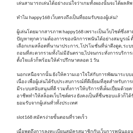
เล่นสามารถเล่นได้อย่างแน่ใจว่าเกมทั้งผองนั้นจะได้ผลลัพธ์
ทำไม happy168 เว็บตรงถึงเป็นที่ยอมรับของผู้เล่น?
ผู้เล่นโดยมากสารภาพ happy168 เพราะเป็นเว็บไซต์ซึ่ง
ปัญหาทุกความต้องการของนักการพนันได้อย่างสมบูรณ์ ตั
เลือกเกมสล็อตที่นานาประการ, โปรโมชั่นที่น่าดึงดูด, ร
ถอนที่สะดวกรวมทั้งไม่มีอันตราย,ไปจนกระทั่งการบริการลู
ตั้งใจแล้วก็พร้อมให้คำปรึกษาตลอด 1 วัน
นอกเหนือจากนั้น ยังให้ความเอาใจใส่กับการพัฒนาระบบอ
เนื่อง เพื่อผู้เล่นได้รับประสบการณ์ที่ดีเยี่ยมที่สุดสำหรับก
มีระบบสนับสนุนที่ดี รวมทั้งการให้บริการที่เต็มเปี่ยมด้วย
อาชีพทำให้สล็อตเว็บไซต์ตรง ยังคงเป็นที่ชื่นชอบแล้วก็ได้
ยอมรับจากผู้เล่นทั่วทั้งประเทศ
slot168 สมัครง่ายขั้นตอนที่รวดเร็ว
เมื่อพูดถึงการลงทะเบียนสมัครสมาชิกกับเว็บการพนันออนไ