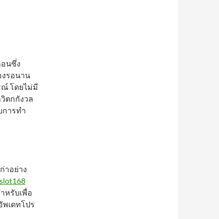
อนซึ่ง
ต้องรอนาน
รณ์ โดยไม่มี
าวิตกกังวล
รับการทำ
เก่าอย่าง
slot168
ำหรับเพื่อ
็อัพเดทโปร