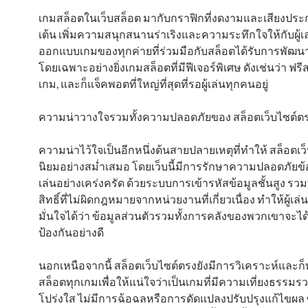
เกมสล็อตในเว็บสล็อต มากับกราฟิกที่งดงามและเสียงประกอ
เต้น เพิ่มความสนุกสนานร่าเริงและความระทึกใจให้กับผู้เ
ออกแบบเกมของทุกค่ายที่ร่วมมือกับสล็อตได้รับการพัฒ
โดยเฉพาะอย่างยิ่งเกมสล็อตที่มีฟีเจอร์พิเศษ ดังเช่นว่า ฟรี
เกม, และก็แจ็คพอตที่ใหญ่ที่สุดที่รอผู้เล่นทุกคนอยู่
ความน่าวางใจรวมทั้งความปลอดภัยของ สล็อตเว็บไซต์ต
ความน่าไว้ใจเป็นอีกหนึ่งต้นสายปลายเหตุที่ทำให้ สล็อตเว็บ
นิยมอย่างสม่ำเสมอ โดยเว็บนี้มีการรักษาความปลอดภัยข้อ
เล่นอย่างเคร่งครัด ด้วยระบบการเข้ารหัสข้อมูลชั้นสูง รวม
สิทธิ์ที่ไม่ผิดกฎหมายจากหน่วยงานที่เกี่ยวเนื่อง ทำให้ผู้เ
มั่นใจได้ว่า ข้อมูลส่วนตัวรวมทั้งการคลังของพวกเขาจะได
ป้องกันอย่างดี
นอกเหนือจากนี้ สล็อตเว็บไซต์ตรงยังมีการวิเคราะห์และ
สล็อตทุกเกมเพื่อให้แน่ใจว่าเป็นเกมที่มีความเที่ยงธรรมรว
โปร่งใส ไม่มีการฉ้อฉลหรือการดัดแปลงปรับปรุงแก้ไขผล ซึ่