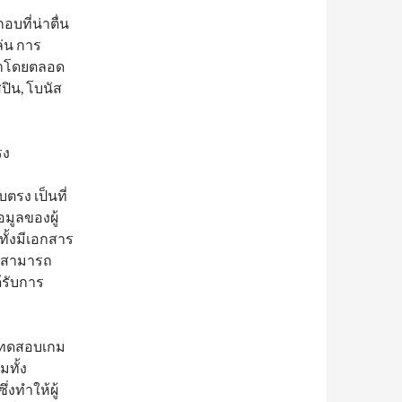
บที่น่าตื่น
ล่น การ
นาโดยตลอด
สปิน, โบนัส
รง
ตรง เป็นที่
มูลของผู้
ทั้งมีเอกสาร
ล่นสามารถ
้รับการ
ก็ทดสอบเกม
มทั้ง
งทำให้ผู้