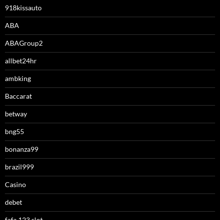
918kissauto
ABA
ABAGroup2
allbet24hr
ambking
Baccarat
betway
bng55
bonanza99
brazil999
Casino
debet
fafa 123 slot