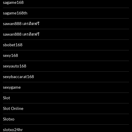
sagame168
sagame168th
sawan888 เครดิตฟรี
sawan888 เครดิตฟรี
sbobet168
sexy168
sexyauto168
sexybaccarat168
sexygame
Slot
Slot Online
Slotxo
slotxo24hr