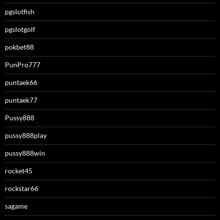
pgslotfish
pgslotgolf
pokbet88
PunPro777
puntaek66
puntaek77
Pussy888
pussy888play
pussy888win
rocket45
rockstar66
sagame