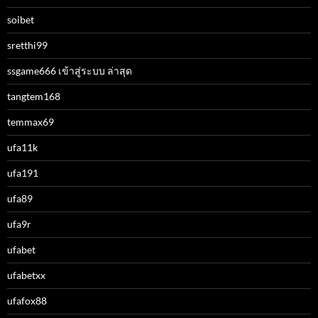
soibet
sretthi99
ssgame666 เข้าสู่ระบบ ล่าสุด
tangtem168
temmax69
ufa11k
ufa191
ufa89
ufa9r
ufabet
ufabetxx
ufafox88