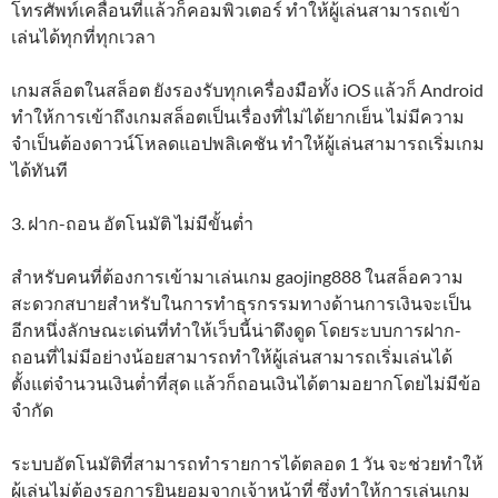
โทรศัพท์เคลื่อนที่แล้วก็คอมพิวเตอร์ ทำให้ผู้เล่นสามารถเข้า
เล่นได้ทุกที่ทุกเวลา
เกมสล็อตในสล็อต ยังรองรับทุกเครื่องมือทั้ง iOS แล้วก็ Android
ทำให้การเข้าถึงเกมสล็อตเป็นเรื่องที่ไม่ได้ยากเย็น ไม่มีความ
จำเป็นต้องดาวน์โหลดแอปพลิเคชัน ทำให้ผู้เล่นสามารถเริ่มเกม
ได้ทันที
3. ฝาก-ถอน อัตโนมัติ ไม่มีขั้นต่ำ
สำหรับคนที่ต้องการเข้ามาเล่นเกม gaojing888 ในสล็อความ
สะดวกสบายสำหรับในการทำธุรกรรมทางด้านการเงินจะเป็น
อีกหนึ่งลักษณะเด่นที่ทำให้เว็บนี้น่าดึงดูด โดยระบบการฝาก-
ถอนที่ไม่มีอย่างน้อยสามารถทำให้ผู้เล่นสามารถเริ่มเล่นได้
ตั้งแต่จำนวนเงินต่ำที่สุด แล้วก็ถอนเงินได้ตามอยากโดยไม่มีข้อ
จำกัด
ระบบอัตโนมัติที่สามารถทำรายการได้ตลอด 1 วัน จะช่วยทำให้
ผู้เล่นไม่ต้องรอการยินยอมจากเจ้าหน้าที่ ซึ่งทำให้การเล่นเกม