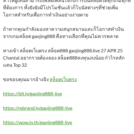
ทำให้ผู้เล่นสามารถเพลิดเพลินใจกับการปั่นสล็อตได้ทุกเกมทุกที่
ที่ต้องการ ทั้งยังยังมีโปรโมชั่นแล้วก็โบนัสต่างๆที่ช่วยเพิ่ม
โอกาสสำหรับเพื่อการทำเงินอย่างง่ายดาย
ถ้าหากคุณกำลังมองหาความสนุกสนานและก็โอกาสทำเงิน
จากเกมสล็อต gaojing888 คือทางเลือกที่คุณไม่ควรพลาด
ทางเข้า สล็อตเว็บตรง สล็อต888 gaojing888.live 27 APR 25
Chantal อยากรวยต้องลอง สล็อต888ลงทุนงบน้อย กำไรหลัก
แสน Top 32
ขอขอบคุณมากอ้างอิง
สล็อตเว็บตรง
https://bit.ly/gaojing888-live
https://rebrand.ly/gaojing888-live
https://wow.in.th/gaojing888-live