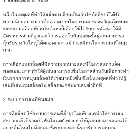
1. สล็อตแตกง่าย 100%
หนึ่งในเหตุผลที่ทำให้สล็อต เปลี่ยนเป็นเว็บไซต์สล็อตที่ได้รับ
ความนิยมอย่างมากคือความง่ายในการแตกของขวัญแจ็คพอต
ระบบเกมสล็อตที่เว็บไซต์แห่งนี้เลือกใช้ได้รับการพัฒนาให้มี
อัตราการจ่ายที่สูงและก็การออกโบนัสบ่อยครั้ง ผู้เล่นสามารถ
ลุ้นรับรางวัลใหญ่ได้ตลอดเวลา แม้ว่าจะมีทุนในการเล่นที่ไม่สูง
มาก
การเลือกเกมสล็อตที่มีความมากมายและมีโอกาสแตกแจ็ค
พอตเยอะมาก ทำให้ผู้เล่นสามารถเพิ่มโอกาสสำหรับเพื่อการทำ
เงินจากการหมุนสล็อตได้ง่ายมากยิ่งขึ้น ซึ่งเป็นเหตุผลที่ทำให้ผู้
เล่นที่เล่นเกมสล็อตใน สล็อตจะกลับมาเล่นซ้ำอีกที
2. ระบบการเล่นที่ทันสมัย
การที่สล็อต ใช้ระบบการเล่นที่ล้ำยุคไม่เพียงแค่ทำให้การเล่น
สะดวกแล้วก็รวดเร็วทันใจ แต่ยังช่วยทำให้ผู้เล่นสามารถเล่นได้
อย่างลื่นไหลไม่มีสะดุด ซึ่งระบบเหล่านี้รองรับการเล่นบน