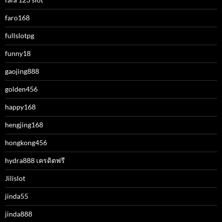
faro168
fullslotpg
funny18
gaojing888
golden456
happy168
hengjing168
hongkong456
hydra888 เครดิตฟรี
Jilislot
jinda55
jinda888