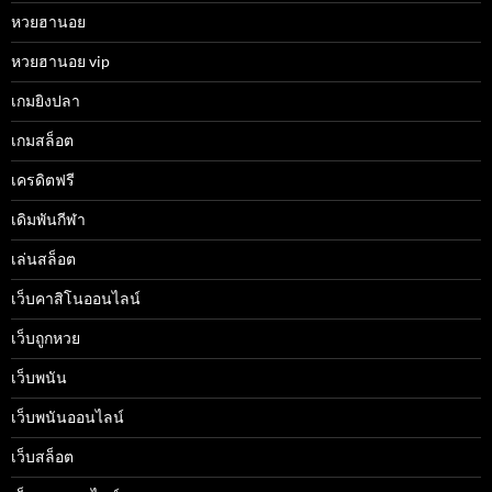
หวยฮานอย
หวยฮานอย vip
เกมยิงปลา
เกมสล็อต
เครดิตฟรี
เดิมพันกีฬา
เล่นสล็อต
เว็บคาสิโนออนไลน์
เว็บถูกหวย
เว็บพนัน
เว็บพนันออนไลน์
เว็บสล็อต