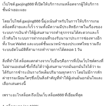
เว็บไซต์ gaojing888 ที่เปิดให้บริการเกมสล็อตจากผู้ให้บริการ
ชั้นนำเยอะแยะ
โดยเว็บไซต์ gaojing888 นี้มุ่งเน้นสำหรับในการให้บริการเกม
สล็อตที่ง่ายและก็เร็ว รวมทั้งมีความมีประสิทธิภาพในเรื่องของ
ระบบการเงิน ทำให้ผู้เล่นสามารถทำธุรกรรมได้สะดวกและก็
เร็วทันใจ ระบบการฝากถอนที่รองรับนานาประการช่องทางอีก
ทั้ง True Wallet และแบงค์ชั้นแนวหน้าของประเทศไทย รวมถึง
ระบบอัตโนมัติที่สามารถทำรายการได้ตลอด 1 วัน
สิ่งที่ทำให้ สล็อตแตกต่างจากเว็บอื่นๆคือการที่เป็นเว็บไซต์ตรงที่
ไม่ผ่านเอเย่นต์ ซึ่งก็ถือได้ว่าผู้เล่นสามารถมั่นอกมั่นใจได้ว่า จะ
ได้รับการชำระเงินรางวัลเต็มปริมาณทุกคราว โดยไม่มีการหัก
ค่าธรรมเนียมใดๆซึ่งเป็นสิ่งสำคัญที่ทำให้ผู้เล่นมั่นอกมั่นใจและ
เลือกเล่นตรงนี้
เพราะอะไรสล็อต ถึงเป็นเว็บ สล็อต888 ที่เยี่ยมที่สุด