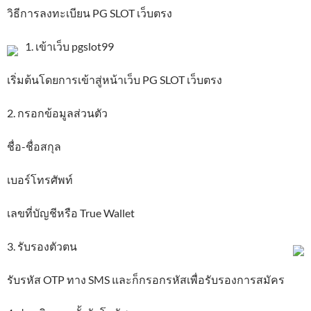
วิธีการลงทะเบียน PG SLOT เว็บตรง
1. เข้าเว็บ pgslot99
เริ่มต้นโดยการเข้าสู่หน้าเว็บ PG SLOT เว็บตรง
2. กรอกข้อมูลส่วนตัว
ชื่อ-ชื่อสกุล
เบอร์โทรศัพท์
เลขที่บัญชีหรือ True Wallet
3. รับรองตัวตน
รับรหัส OTP ทาง SMS และก็กรอกรหัสเพื่อรับรองการสมัคร