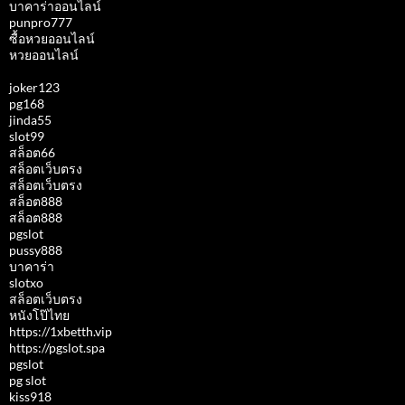
บาคาร่าออนไลน์
punpro777
ซื้อหวยออนไลน์
หวยออนไลน์
joker123
pg168
jinda55
slot99
สล็อต66
สล็อตเว็บตรง
สล็อตเว็บตรง
สล็อต888
สล็อต888
pgslot
pussy888
บาคาร่า
slotxo
สล็อตเว็บตรง
หนังโป๊ไทย
https://1xbetth.vip
https://pgslot.spa
pgslot
pg slot
kiss918