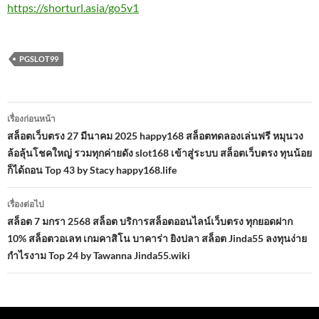
https://shorturl.asia/go5v1
PGSLOT99
เมนู
เรื่องก่อนหน้า
นำทาง
สล็อตเว็บตรง 27 มีนาคม 2025 happy168 สล็อตทดลองเล่นฟรี หมุนวง
ล้อลุ้นโชคใหญ่ รวมทุกค่ายดัง slot168 เข้าสู่ระบบ สล็อตเว็บตรง ทุนน้อย
เรื่อง
ก็ได้ถอน Top 43 by Stacy happy168.life
เรื่องต่อไป
สล็อต 7 มกรา 2568 สล็อต บริการสล็อตออนไลน์เว็บตรง ทุกยอดฝาก
10% สล็อตวอเลท เกมคาสิโน บาคาร่า ยิงปลา สล็อต Jinda55 ลงทุนง่าย
กำไรงาม Top 24 by Tawanna Jinda55.wiki