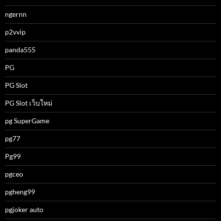
ngernn
p2vvip
panda555
PG
PG Slot
PG Slot เว็บใหม่
pg SuperGame
pg77
Pg99
pgceo
pgheng99
pgjoker auto