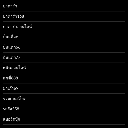
บาคาร่า
บาคาร่า168
บาคาร่าออนไลน์
ปั่นสล็อต
ปั่นแตก66
ปั่นแตก77
พนันออนไลน์
พุซซี่888
มาเก๊า69
รวมเกมสล็อต
รอยัล558
สปอร์ตบุ๊ก