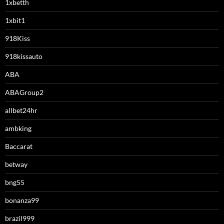
1xbetth
1xbit1
918Kiss
918kissauto
ABA
ABAGroup2
allbet24hr
ambking
Baccarat
betway
bng55
bonanza99
brazil999