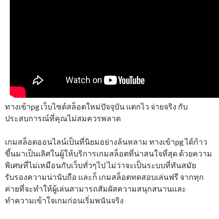
ทางเข้าpg เว็บไซต์สล็อตใหม่ปัจจุบัน แตกไว จ่ายจริง กับ
ประสบการณ์ที่คุณไม่สมควรพลาด
เกมสล็อตออนไลน์เป็นที่นิยมอย่างล้นหลาม ทางเข้าpg ได้ก้าว
ขึ้นมาเป็นเลิศในผู้ให้บริการเกมสล็อตที่น่าสนใจที่สุด ด้วยความ
พิเศษที่ไม่เหมือนกับเว็บทั่วๆไป ไม่ว่าจะเป็นระบบที่ทันสมัย
รับรองความน่านับถือ และก็ เกมสล็อตทดสอบเล่นฟรี จากทุก
ค่ายที่จะทำให้ผู้เล่นสามารถสัมผัสความสนุกสนานและ
ทำความเข้าใจเกมก่อนเริ่มพนันจริง