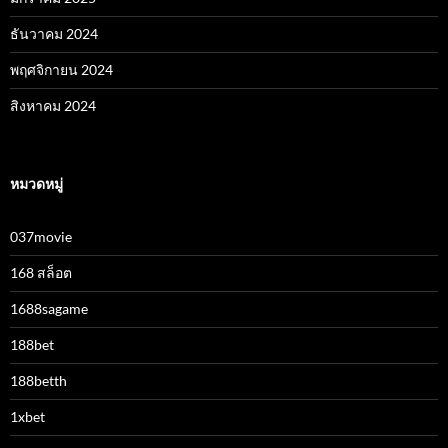
ธันวาคม 2024
พฤศจิกายน 2024
สิงหาคม 2024
หมวดหมู่
037movie
168 สล็อต
1688sagame
188bet
188betth
1xbet