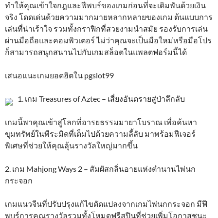
ทำให้คุณเข้าใจกฎและฟีพบร์ของเกมก่อนที่จะเดิมพันด้วยเงิน
จริง โดดเด่นด้วยความมากมายหลากหลายของเกม ต้นแบบการ
เล่นที่น่าเร้าใจ รวมทั้งกราฟิกที่สวยงามนำสมัย รองรับการเล่น
ผ่านมือถือและคอมพิวเตอร์ ไม่ว่าคุณจะเป็นมือใหม่หรือมือโปร
ก็สามารถสนุกสนานไปกับเกมสล็อตในแพลตฟอร์มนี้ได้
เสนอแนะเกมยอดฮิตใน pgslot99
1. เกม Treasures of Aztec – เสี่ยงอันตรายสู่ป่าลึกลับ
เกมนี้พาคุณเข้าสู่โลกที่อารยธรรมมายาโบราณ เพื่อค้นหา
ขุมทรัพย์ในพีระมิดที่เต็มไปด้วยความลี้ลับ มาพร้อมฟีเจอร์
พิเศษที่ช่วยให้คุณลุ้นรางวัลใหญ่มากขึ้น
2. เกม Mahjong Ways 2 – สัมผัสกลิ่นอายแห่งตำนานไพ่นก
กระจอก
เกมแนวจีนที่ปรับปรุงแก้ไขดัดแปลงจากเกมไพ่นกกระจอก มีฟี
พบร์การคูณรางวัลรวมทั้งโหมดฟรีสปินที่ช่วยเพิ่มโอกาสชนะ