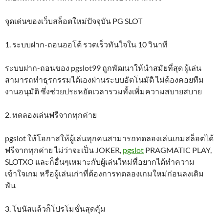
จุดเด่นของเว็บสล็อตใหม่ปัจจุบัน PG SLOT
1. ระบบฝาก-ถอนออโต้ รวดเร็วทันใจใน 10 วินาที
ระบบฝาก-ถอนของ pgslot99 ถูกพัฒนาให้นำสมัยที่สุด ผู้เล่น
สามารถทำธุรกรรมได้เองผ่านระบบอัตโนมัติ ไม่ต้องคอยทีม
งานอนุมัติ ซึ่งช่วยประหยัดเวลารวมทั้งเพิ่มความสบายสบาย
2. ทดลองเล่นฟรีจากทุกค่าย
pgslot ให้โอกาสให้ผู้เล่นทุกคนสามารถทดลองเล่นเกมสล็อตได้
ฟรีจากทุกค่าย ไม่ว่าจะเป็น JOKER,
pgslot
PRAGMATIC PLAY,
SLOTXO และก็อื่นๆเหมาะกับผู้เล่นใหม่ที่อยากได้ทำความ
เข้าใจเกม หรือผู้เล่นเก่าที่ต้องการทดลองเกมใหม่ก่อนลงเดิม
พัน
3. โบนัสแล้วก็โปรโมชั่นสุดคุ้ม