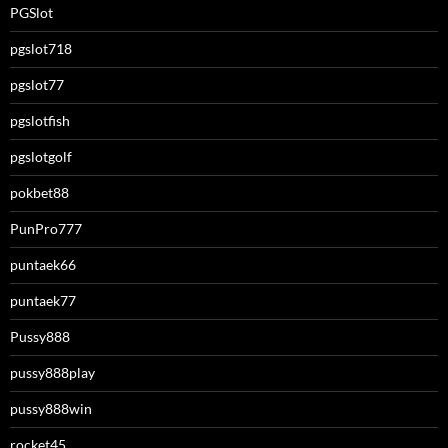
PGSlot
pgslot718
pgslot77
pgslotfish
pgslotgolf
pokbet88
PunPro777
puntaek66
puntaek77
Pussy888
pussy888play
pussy888win
rocket45